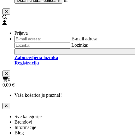
Ili
Ostani unutra
4barista.hr
Prijava
E-mail adresa:
Lozinka:
Zaboravljena lozinka
Registracija
0
0,00 €
Vaša košarica je prazna!!
Sve kategorije
Brendovi
Informacije
Blog