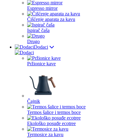
Espresso mirror
Čišćenje aparata za kavu
Ispirač čaša
Drugo
Dodaci
Pržionice kave
Čajnik
Termos šalice i termos boce
Ekološko posuđe ecotree
Termosice za kavu