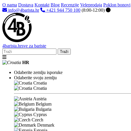
O nama
Dostava
Kontakt
Blog
Recenzije
Veleprodaja
Poklon bonovi
info@4barista.hr
+421 944 750 100
(8:00-12:00)
4
barista
.hr
sve za bariste
Traži
HR
Odaberite zemlju isporuke
Odaberite svoju zemlju
Croatia
Croatia
Austria
Belgium
Bulgaria
Cyprus
Czech
Denmark
Estonia