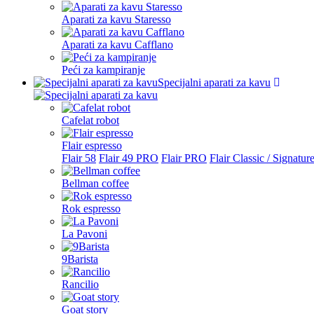
Aparati za kavu Staresso
Aparati za kavu Cafflano
Peći za kampiranje
Specijalni aparati za kavu
Cafelat robot
Flair espresso
Flair 58
Flair 49 PRO
Flair PRO
Flair Classic / Signatur
Bellman coffee
Rok espresso
La Pavoni
9Barista
Rancilio
Goat story