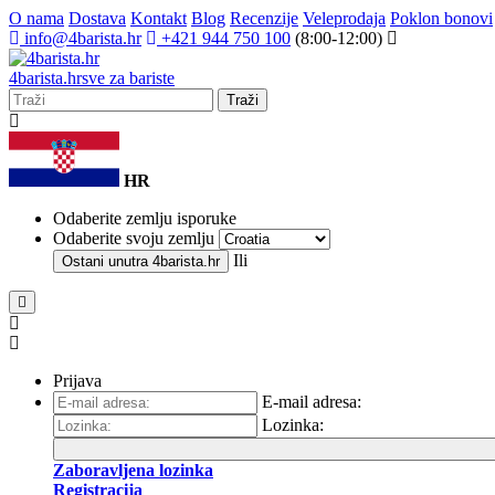
O nama
Dostava
Kontakt
Blog
Recenzije
Veleprodaja
Poklon bonovi
info@4barista.hr
+421 944 750 100
(8:00-12:00)
4
barista
.hr
sve za bariste
Traži
HR
Odaberite zemlju isporuke
Odaberite svoju zemlju
Ili
Ostani unutra
4barista.hr
Prijava
E-mail adresa:
Lozinka:
Zaboravljena lozinka
Registracija