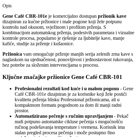
Opis
Gene Café CBR-101e
je komercijalno dostupan
pržionik kave
dizajniran za kućne pržionice i male pogone koji žele potpunu
kontrolu nad okusom, svježinom i profilom prženja. S
kombinacijom automatskog prženja, podesivih parametara i vizualne
kontrole procesa, popularno je rješenje za ljubitelje kave, manje
kafiće, studije za prženje i kušaonice.
Pržionica
vam omogućuje prženje manjih serija zelenih zrna kave s
naglaskom na ujednačenost, ponovljivost i jednostavnost rukovanja,
bez potrebe za složenim intervencijama u procesu.
Ključne značajke pržionice Gene Café CBR-101
Profesionalni rezultati kod kuće i u malom pogonu
- Gene
Café CBR-101e dizajniran je za korisnike koji žele postići
kvalitetu prženja blisku Professional pržionicama, ali u
kompaktnom formatu pogodnom za dom ili manji radni
prostor.
Automatizirano pečenje s ručnim upravljanjem
- Pekač
nudi potpuno automatske cikluse pečenja s mogućnošću
ručnog podešavanja temperature i vremena. Korisnik ima
stalan pregled procesa pečenja i može postupno fino