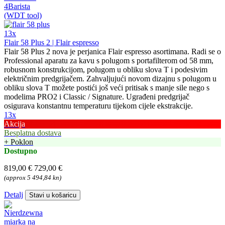
13x
Flair 58 Plus 2 | Flair espresso
Flair 58 Plus 2 nova je perjanica Flair espresso asortimana. Radi se o
Professional aparatu za kavu s polugom s portafilterom od 58 mm,
robusnom konstrukcijom, polugom u obliku slova T i podesivim
električnim predgrijačem. Zahvaljujući novom dizajnu s polugom u
obliku slova T možete postići još veći pritisak s manje sile nego s
modelima PRO2 i Classic / Signature. Ugrađeni predgrijač
osigurava konstantnu temperaturu tijekom cijele ekstrakcije.
13x
Akcija
Besplatna dostava
+ Poklon
Dostupno
819,00 €
729,00 €
(approx 5 494,84 kn)
Detalj
Stavi u košaricu