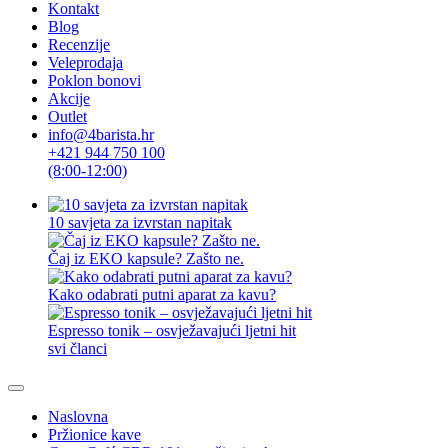
Kontakt
Blog
Recenzije
Veleprodaja
Poklon bonovi
Akcije
Outlet
info@4barista.hr
+421 944 750 100
(8:00-12:00)
10 savjeta za izvrstan napitak
Čaj iz EKO kapsule? Zašto ne.
Kako odabrati putni aparat za kavu?
Espresso tonik – osvježavajući ljetni hit
svi članci
Naslovna
Pržionice kave