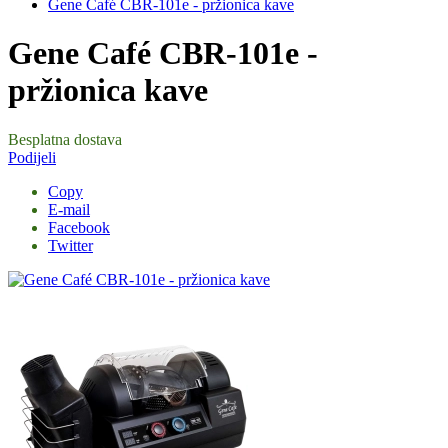
Gene Café CBR-101e - pržionica kave
Gene Café CBR-101e -
pržionica kave
Besplatna dostava
Podijeli
Copy
E-mail
Facebook
Twitter