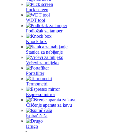
Puck screen
WDT tool
Podložak za tamper
Knock box
Stanica za nabijanje
Vrčevi za mlijeko
Portafilter
Termometri
Espresso mirror
Čišćenje aparata za kavu
Ispirač čaša
Drugo