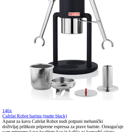
146x
Cafelat Robot barista (matte black)
Aparat za kavu Cafelat Robot nudi potpuni mehanički
doživljaj prilikom pripreme espressa za prave bariste. Omogućuje
vam pripremu kave kvalitete kao iz kafića za komadić cijene