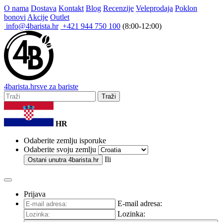
O nama
Dostava
Kontakt
Blog
Recenzije
Veleprodaja
Poklon
bonovi
Akcije
Outlet
info@4barista.hr
+421 944 750 100
(8:00-12:00)
4
barista
.hr
sve za bariste
Traži
HR
Odaberite zemlju isporuke
Odaberite svoju zemlju
Ili
Ostani unutra
4barista.hr
Prijava
E-mail adresa:
Lozinka: