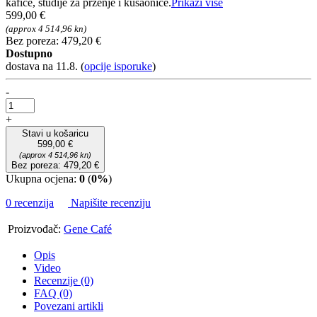
kafiće, studije za prženje i kušaonice.
Prikaži više
599,00 €
(approx 4 514,96 kn)
Bez poreza: 479,20 €
Dostupno
dostava na 11.8.
(
opcije isporuke
)
-
+
Stavi u košaricu
599,00 €
(approx 4 514,96 kn)
Bez poreza: 479,20 €
Ukupna ocjena:
0
(
0%
)
0 recenzija
Napišite recenziju
Proizvođač:
Gene Café
Opis
Video
Recenzije (0)
FAQ (0)
Povezani artikli