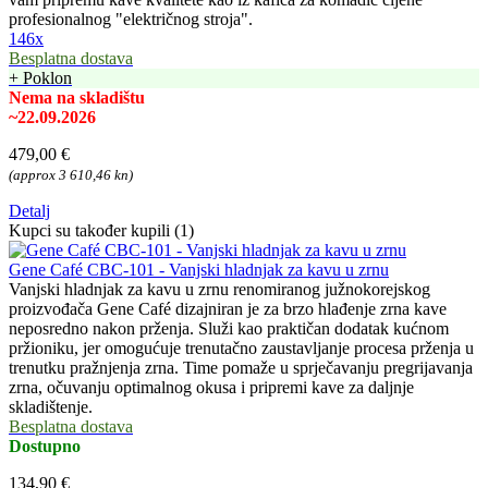
profesionalnog "električnog stroja".
146x
Besplatna dostava
+ Poklon
Nema na skladištu
~22.09.2026
479,00 €
(approx 3 610,46 kn)
Detalj
Kupci su također kupili (1)
Gene Café CBC-101 - Vanjski hladnjak za kavu u zrnu
Vanjski hladnjak za kavu u zrnu renomiranog južnokorejskog
proizvođača Gene Café dizajniran je za brzo hlađenje zrna kave
neposredno nakon prženja. Služi kao praktičan dodatak kućnom
pržioniku, jer omogućuje trenutačno zaustavljanje procesa prženja u
trenutku pražnjenja zrna. Time pomaže u sprječavanju pregrijavanja
zrna, očuvanju optimalnog okusa i pripremi kave za daljnje
skladištenje.
Besplatna dostava
Dostupno
134,90 €