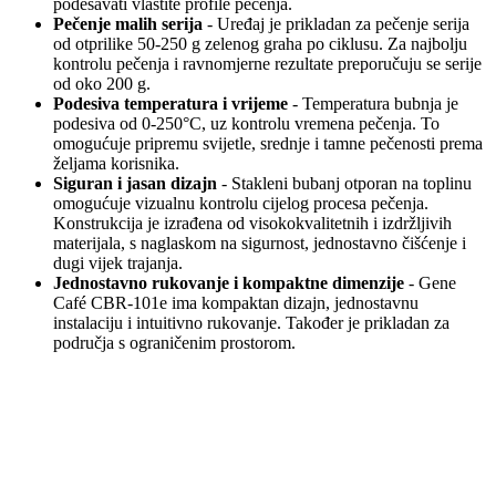
podešavati vlastite profile pečenja.
Pečenje malih serija
- Uređaj je prikladan za pečenje serija
od otprilike 50-250 g zelenog graha po ciklusu. Za najbolju
kontrolu pečenja i ravnomjerne rezultate preporučuju se serije
od oko 200 g.
Podesiva temperatura i vrijeme
- Temperatura bubnja je
podesiva od 0-250°C, uz kontrolu vremena pečenja. To
omogućuje pripremu svijetle, srednje i tamne pečenosti prema
željama korisnika.
Siguran i jasan dizajn
- Stakleni bubanj otporan na toplinu
omogućuje vizualnu kontrolu cijelog procesa pečenja.
Konstrukcija je izrađena od visokokvalitetnih i izdržljivih
materijala, s naglaskom na sigurnost, jednostavno čišćenje i
dugi vijek trajanja.
Jednostavno rukovanje i kompaktne dimenzije
- Gene
Café CBR-101e ima kompaktan dizajn, jednostavnu
instalaciju i intuitivno rukovanje. Također je prikladan za
područja s ograničenim prostorom.