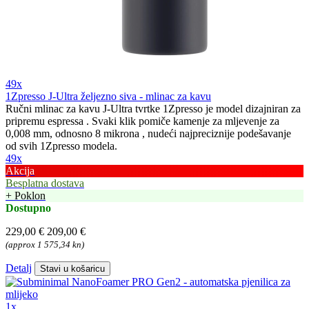
49x
1Zpresso J-Ultra željezno siva - mlinac za kavu
Ručni mlinac za kavu J-Ultra tvrtke 1Zpresso je model dizajniran za
pripremu espressa . Svaki klik pomiče kamenje za mljevenje za
0,008 mm, odnosno 8 mikrona , nudeći najpreciznije podešavanje
od svih 1Zpresso modela.
49x
Akcija
Besplatna dostava
+ Poklon
Dostupno
229,00 €
209,00 €
(approx 1 575,34 kn)
Detalj
Stavi u košaricu
1x