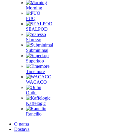
Morning
PUQ
SEALPOD
Staresso
Subminimal
Superkop
Timemore
WACACO
Outin
Kaffelogic
Rancilio
O nama
Dostava