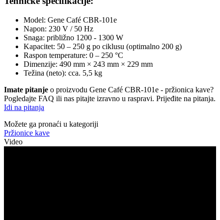
Tehničke specifikacije:
Model: Gene Café CBR-101e
Napon: 230 V / 50 Hz
Snaga: približno 1200 - 1300 W
Kapacitet: 50 – 250 g po ciklusu (optimalno 200 g)
Raspon temperature: 0 – 250 °C
Dimenzije: 490 mm × 243 mm × 229 mm
Težina (neto): cca. 5,5 kg
Imate pitanje
o proizvodu Gene Café CBR-101e - pržionica kave?
Pogledajte FAQ ili nas pitajte izravno u raspravi. Prijeđite na pitanja.
Idi na pitanja
Možete ga pronaći u kategoriji
Pržionice kave
Video