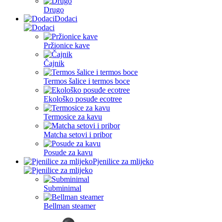
Drugo
Dodaci
Pržionice kave
Čajnik
Termos šalice i termos boce
Ekološko posuđe ecotree
Termosice za kavu
Matcha setovi i pribor
Posude za kavu
Pjenilice za mlijeko
Subminimal
Bellman steamer