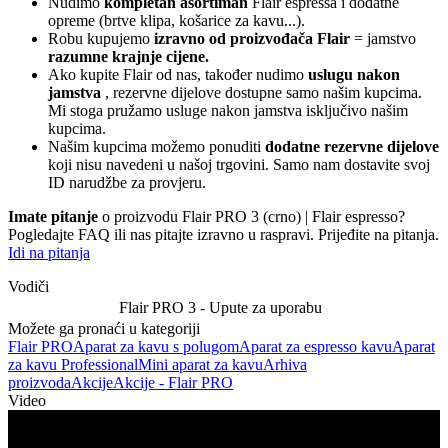
Nudimo
kompletan asortiman
Flair espressa i dodatne
opreme (brtve klipa, košarice za kavu...).
Robu kupujemo
izravno od proizvođača Flair
= jamstvo
razumne krajnje cijene.
Ako kupite Flair od nas, također nudimo
uslugu nakon
jamstva
, rezervne dijelove dostupne samo našim kupcima.
Mi stoga pružamo usluge nakon jamstva isključivo našim
kupcima.
Našim kupcima možemo ponuditi
dodatne rezervne dijelove
koji nisu navedeni u našoj trgovini. Samo nam dostavite svoj
ID narudžbe za provjeru.
Imate pitanje
o proizvodu Flair PRO 3 (crno) | Flair espresso?
Pogledajte FAQ ili nas pitajte izravno u raspravi. Prijeđite na pitanja.
Idi na pitanja
Vodiči
Flair PRO 3 - Upute za uporabu
Možete ga pronaći u kategoriji
Flair PRO
Aparat za kavu s polugom
Aparat za espresso kavu
Aparat
za kavu Professional
Mini aparat za kavu
Arhiva
proizvoda
Akcije
Akcije - Flair PRO
Video