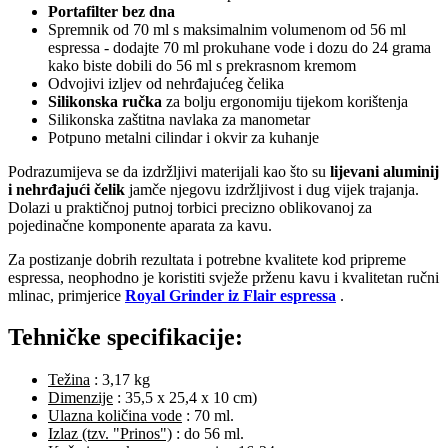
Portafilter bez dna
Spremnik od 70 ml s maksimalnim volumenom od 56 ml
espressa - dodajte 70 ml prokuhane vode i dozu do 24 grama
kako biste dobili do 56 ml s prekrasnom kremom
Odvojivi izljev od nehrđajućeg čelika
Silikonska ručka
za bolju ergonomiju tijekom korištenja
Silikonska zaštitna navlaka za manometar
Potpuno metalni cilindar i okvir za kuhanje
Podrazumijeva se da izdržljivi materijali kao što su
lijevani aluminij
i nehrđajući čelik
jamče njegovu izdržljivost i dug vijek trajanja.
Dolazi u praktičnoj putnoj torbici precizno oblikovanoj za
pojedinačne komponente aparata za kavu.
Za postizanje dobrih rezultata i potrebne kvalitete kod pripreme
espressa, neophodno je koristiti svježe prženu kavu i kvalitetan ručni
mlinac, primjerice
Royal Grinder iz Flair espressa
.
Tehničke specifikacije:
Težina
: 3,17 kg
Dimenzije
: 35,5 x 25,4 x 10 cm)
Ulazna količina vode
: 70 ml.
Izlaz (tzv. "Prinos")
: do 56 ml.