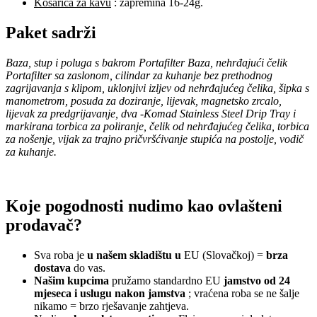
Košarica za kavu
: zapremina 16-24g.
Paket sadrži
Baza, stup i poluga s bakrom Portafilter Baza, nehrđajući čelik
Portafilter sa zaslonom, cilindar za kuhanje bez prethodnog
zagrijavanja s klipom, uklonjivi izljev od nehrđajućeg čelika, šipka s
manometrom, posuda za doziranje, lijevak, magnetsko zrcalo,
lijevak za predgrijavanje, dva -Komad Stainless Steel Drip Tray i
markirana torbica za poliranje, čelik od nehrđajućeg čelika, torbica
za nošenje, vijak za trajno pričvršćivanje stupića na postolje, vodič
za kuhanje.
Koje pogodnosti nudimo kao ovlašteni
prodavač?
Sva roba je
u našem skladištu u
EU (Slovačkoj) =
brza
dostava
do vas.
Našim kupcima
pružamo standardno EU
jamstvo od 24
mjeseca i uslugu nakon jamstva
; vraćena roba se ne šalje
nikamo = brzo rješavanje zahtjeva.