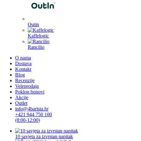
Outin
Kaffelogic
Rancilio
O nama
Dostava
Kontakt
Blog
Recenzije
Veleprodaja
Poklon bonovi
Akcije
Outlet
info@4barista.hr
+421 944 750 100
(8:00-12:00)
10 savjeta za izvrstan napitak