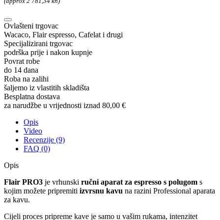
(approx 2 781,34 kn)
Ovlašteni trgovac
Wacaco, Flair espresso, Cafelat i drugi
Specijalizirani trgovac
podrška prije i nakon kupnje
Povrat robe
do 14 dana
Roba na zalihi
šaljemo iz vlastitih skladišta
Besplatna dostava
za narudžbe u vrijednosti iznad 80,00 €
Opis
Video
Recenzije (9)
FAQ (0)
Opis
Flair PRO3
je vrhunski
ručni aparat za espresso s polugom
s
kojim možete pripremiti
izvrsnu kavu
na razini Professional aparata
za kavu.
Cijeli proces pripreme kave je samo u vašim rukama, intenzitet