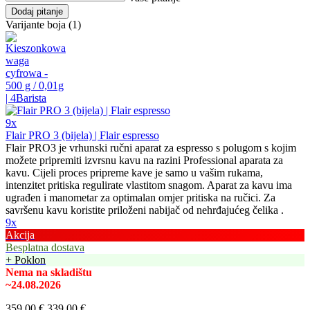
Dodaj pitanje
Varijante boja (1)
9x
Flair PRO 3 (bijela) | Flair espresso
Flair PRO3 je vrhunski ručni aparat za espresso s polugom s kojim
možete pripremiti izvrsnu kavu na razini Professional aparata za
kavu. Cijeli proces pripreme kave je samo u vašim rukama,
intenzitet pritiska regulirate vlastitom snagom. Aparat za kavu ima
ugrađen i manometar za optimalan omjer pritiska na ručici. Za
savršenu kavu koristite priloženi nabijač od nehrđajućeg čelika .
9x
Akcija
Besplatna dostava
+ Poklon
Nema na skladištu
~24.08.2026
359,00 €
339,00 €