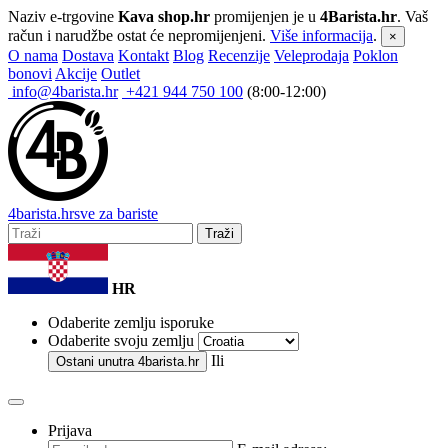
Naziv e-trgovine
Kava shop.hr
promijenjen je u
4Barista.hr
. Vaš
račun i narudžbe ostat će nepromijenjeni.
Više informacija
.
×
O nama
Dostava
Kontakt
Blog
Recenzije
Veleprodaja
Poklon
bonovi
Akcije
Outlet
info@4barista.hr
+421 944 750 100
(8:00-12:00)
4
barista
.hr
sve za bariste
Traži
HR
Odaberite zemlju isporuke
Odaberite svoju zemlju
Ili
Ostani unutra
4barista.hr
Prijava