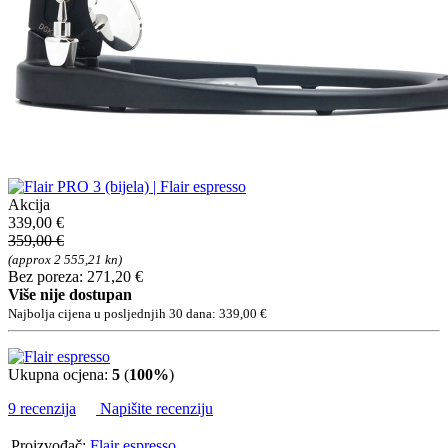
Akcija
339,00 €
359,00 €
(approx 2 555,21 kn)
Bez poreza: 271,20 €
Više nije dostupan
Najbolja cijena u posljednjih 30 dana: 339,00 €
Ukupna ocjena:
5
(
100%
)
9 recenzija
Napišite recenziju
Proizvođač:
Flair espresso