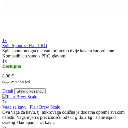
1x
Split Spout za Flair PRO
Split spout omogućuje vam pripremu dvije kave u isto vrijeme.
Kompatibilan samo s PRO glavom.
1x
Dostupno
8,90 €
(approx 67,08 kn)
Detalj
Stavi u košaricu
7x
Vaga za kavu | Flair Brew Scale
Ova vaga za kavu, tj. mikrovaga odlična je dodatna oprema svakom
baristu. Vaga mjeri s preciznošću od 0,1 g do 2 kg i stane ispod
svakog Flair aparata za kavu.
7x