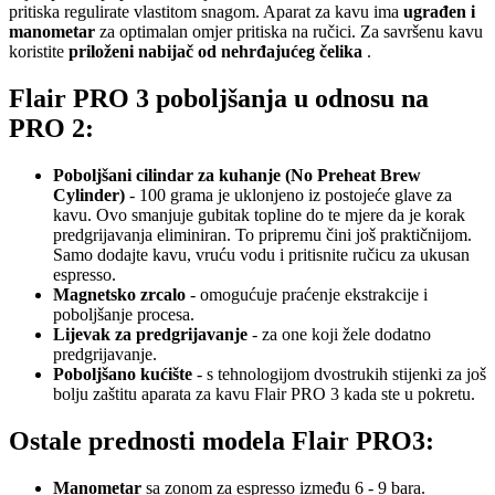
pritiska regulirate vlastitom snagom. Aparat za kavu ima
ugrađen i
manometar
za optimalan omjer pritiska na ručici. Za savršenu kavu
koristite
priloženi nabijač od nehrđajućeg čelika
.
Flair PRO 3 poboljšanja u odnosu na
PRO 2:
Poboljšani cilindar za kuhanje
(No Preheat Brew
Cylinder)
- 100 grama je uklonjeno iz postojeće glave za
kavu. Ovo smanjuje gubitak topline do te mjere da je korak
predgrijavanja eliminiran. To pripremu čini još praktičnijom.
Samo dodajte kavu, vruću vodu i pritisnite ručicu za ukusan
espresso.
Magnetsko zrcalo
- omogućuje praćenje ekstrakcije i
poboljšanje procesa.
Lijevak za predgrijavanje
- za one koji žele dodatno
predgrijavanje.
Poboljšano kućište
- s tehnologijom dvostrukih stijenki za još
bolju zaštitu aparata za kavu Flair PRO 3 kada ste u pokretu.
Ostale prednosti modela Flair PRO3:
Manometar
sa zonom za espresso između 6 - 9 bara.