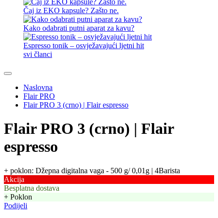
Čaj iz EKO kapsule? Zašto ne.
Kako odabrati putni aparat za kavu?
Espresso tonik – osvježavajući ljetni hit
svi članci
Naslovna
Flair PRO
Flair PRO 3 (crno) | Flair espresso
Flair PRO 3 (crno) | Flair
espresso
+ poklon: Džepna digitalna vaga - 500 g/ 0,01g | 4Barista
Akcija
Besplatna dostava
+ Poklon
Podijeli