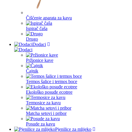
Čišćenje aparata za kavu
Ispirač čaša
Drugo
Dodaci
Pržionice kave
Čajnik
Termos šalice i termos boce
Ekološko posuđe ecotree
Termosice za kavu
Matcha setovi i pribor
Posude za kavu
Pjenilice za mlijeko