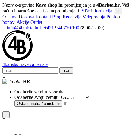
Naziv e-trgovine
Kava shop.hr
promijenjen je u
4Barista.hr
. Vaš
račun i narudžbe ostat će nepromijenjeni.
Više informacija
.
×
O nama
Dostava
Kontakt
Blog
Recenzije
Veleprodaja
Poklon
bonovi
Akcije
Outlet
info@4barista.hr
+421 944 750 100
(8:00-12:00)
4
barista
.hr
sve za bariste
Traži
HR
Odaberite zemlju isporuke
Odaberite svoju zemlju
Ili
Ostani unutra
4barista.hr