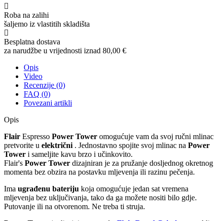
Roba na zalihi
šaljemo iz vlastitih skladišta
Besplatna dostava
za narudžbe u vrijednosti iznad 80,00 €
Opis
Video
Recenzije (0)
FAQ (0)
Povezani artikli
Opis
Flair
Espresso
Power Tower
omogućuje vam da svoj ručni mlinac
pretvorite u
električni
. Jednostavno spojite svoj mlinac na
Power
Tower
i sameljite kavu brzo i učinkovito.
Flair's
Power Tower
dizajniran je za pružanje dosljednog okretnog
momenta bez obzira na postavku mljevenja ili razinu pečenja.
Ima
ugrađenu bateriju
koja omogućuje jedan sat vremena
mljevenja bez uključivanja, tako da ga možete nositi bilo gdje.
Putovanje ili na otvorenom. Ne treba ti struja.