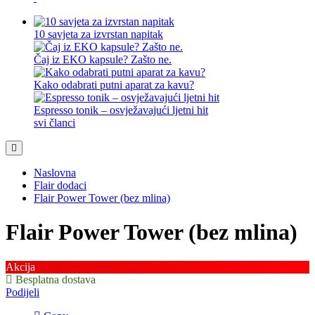
10 savjeta za izvrstan napitak
Čaj iz EKO kapsule? Zašto ne.
Kako odabrati putni aparat za kavu?
Espresso tonik – osvježavajući ljetni hit
svi članci
Naslovna
Flair dodaci
Flair Power Tower (bez mlina)
Flair Power Tower (bez mlina)
Akcija
Besplatna dostava
Podijeli