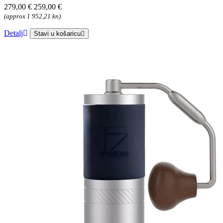
279,00 €
259,00 €
(approx 1 952,21 kn)
Detalj
Stavi u košaricu