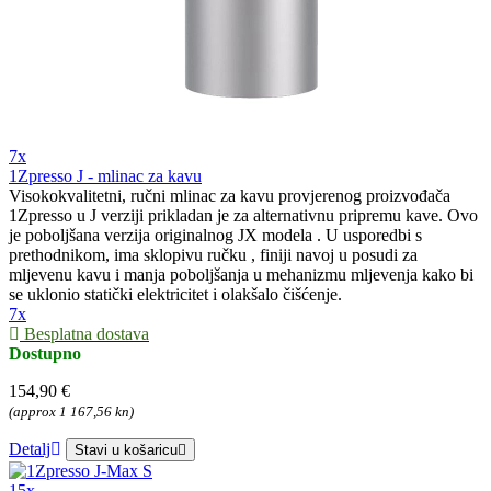
7x
1Zpresso J - mlinac za kavu
Visokokvalitetni, ručni mlinac za kavu provjerenog proizvođača
1Zpresso u J verziji prikladan je za alternativnu pripremu kave. Ovo
je poboljšana verzija originalnog JX modela . U usporedbi s
prethodnikom, ima sklopivu ručku , finiji navoj u posudi za
mljevenu kavu i manja poboljšanja u mehanizmu mljevenja kako bi
se uklonio statički elektricitet i olakšalo čišćenje.
7x
Besplatna dostava
Dostupno
154,90 €
(approx 1 167,56 kn)
Detalj
Stavi u košaricu
15x