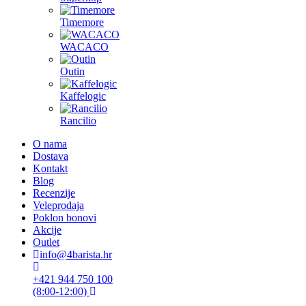
Timemore
WACACO
Outin
Kaffelogic
Rancilio
O nama
Dostava
Kontakt
Blog
Recenzije
Veleprodaja
Poklon bonovi
Akcije
Outlet
info@4barista.hr
+421 944 750 100
(8:00-12:00)