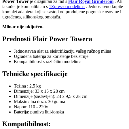
Power Tower
je dizajniran za rad s
Flair Royal Grinderom
. Ali
također je kompatibilan s
1Zpresso modelima
. Jednostavno kupite
komplet adaptera koji se sastoji od produljene pogonske osovine i
ugrađenog silikonskog omotača.
Mlinac nije uključen.
Prednosti Flair Power Towera
Jednostavan alat za elektrifikaciju vašeg ručnog mlina
Ugrađena baterija za korištenje bez struje
Kompatibilnost s različitim modelima
Tehničke specifikacije
Težina
: 2,5 kg
Dimenzije:
33 x 15 x 28 cm
Dimenzije (sastavljen): 23 x 9,5 x 28 cm
Maksimalna doza: 30 grama
Napon: 110 - 220v
Baterija: punjiva litij-ionska
Kompatibilnost: