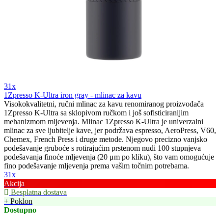
31x
1Zpresso K-Ultra iron gray - mlinac za kavu
Visokokvalitetni, ručni mlinac za kavu renomiranog proizvođača
1Zpresso K-Ultra sa sklopivom ručkom i još sofisticiranijim
mehanizmom mljevenja. Mlinac 1Zpresso K-Ultra je univerzalni
mlinac za sve ljubitelje kave, jer podržava espresso, AeroPress, V60,
Chemex, French Press i druge metode. Njegovo precizno vanjsko
podešavanje gruboće s rotirajućim prstenom nudi 100 stupnjeva
podešavanja finoće mljevenja (20 μm po kliku), što vam omogućuje
fino podešavanje mljevenja prema vašim točnim potrebama.
31x
Akcija
Besplatna dostava
+ Poklon
Dostupno