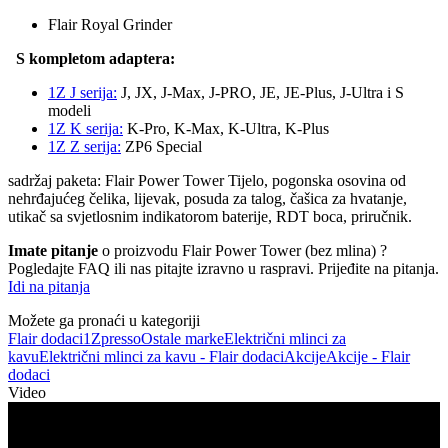
Flair Royal Grinder
S kompletom adaptera:
1Z J serija:
J, JX, J-Max, J-PRO, JE, JE-Plus, J-Ultra i S
modeli
1Z K serija:
K-Pro, K-Max, K-Ultra, K-Plus
1Z Z serija:
ZP6 Special
sadržaj paketa: Flair Power Tower Tijelo, pogonska osovina od
nehrđajućeg čelika, lijevak, posuda za talog, čašica za hvatanje,
utikač sa svjetlosnim indikatorom baterije, RDT boca, priručnik.
Imate pitanje
o proizvodu Flair Power Tower (bez mlina) ?
Pogledajte FAQ ili nas pitajte izravno u raspravi. Prijeđite na pitanja.
Idi na pitanja
Možete ga pronaći u kategoriji
Flair dodaci
1Zpresso
Ostale marke
Električni mlinci za
kavu
Električni mlinci za kavu - Flair dodaci
Akcije
Akcije - Flair
dodaci
Video