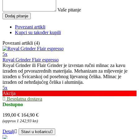
Vaše pitanje
Dodaj pitanje
Povezani artikli
Kupci su također kupili
Povezani artikli (4)
5x
Royal Grinder Flair espresso
Royal Grinder ili Flair Grinder je izvrstan ručni mlinac za kavu
izrađen od prvorazrednih materijala. Mehanizam za mljevenje je
izrađen u Švicarskoj od posebnog lijevanog čelika. Mlinac je
izrađen od nehrđajućeg čelika i aluminija.
5x
Akcija
Besplatna dostava
Dostupno
199,00 €
164,90 €
(approx 1 242,93 kn)
Detalj
Stavi u košaricu