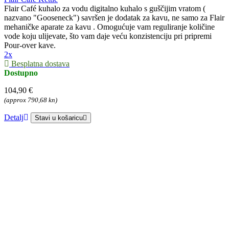
Flair Café kuhalo za vodu digitalno kuhalo s guščijim vratom (
nazvano "Gooseneck") savršen je dodatak za kavu, ne samo za Flair
mehaničke aparate za kavu . Omogućuje vam reguliranje količine
vode koju ulijevate, što vam daje veću konzistenciju pri pripremi
Pour-over kave.
2x
Besplatna dostava
Dostupno
104,90 €
(approx 790,68 kn)
Detalj
Stavi u košaricu