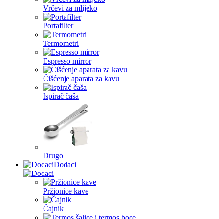
Vrčevi za mlijeko
Portafilter
Termometri
Espresso mirror
Čišćenje aparata za kavu
Ispirač čaša
Drugo
Dodaci
Pržionice kave
Čajnik