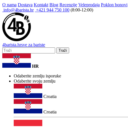
O nama
Dostava
Kontakt
Blog
Recenzije
Veleprodaja
Poklon bonovi
info@4barista.hr
+421 944 750 100
(8:00-12:00)
4
barista
.hr
sve za bariste
Traži
HR
Odaberite zemlju isporuke
Odaberite svoju zemlju
Croatia
Croatia