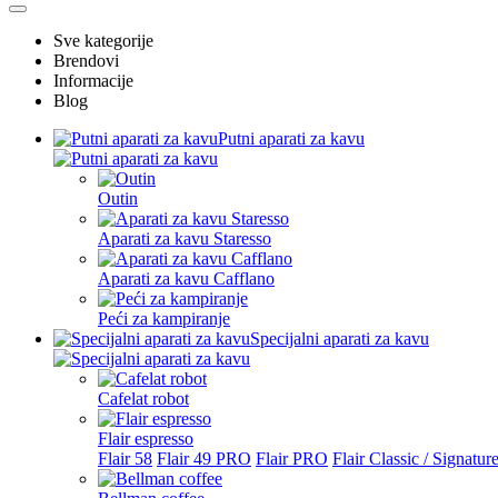
Sve kategorije
Brendovi
Informacije
Blog
Putni aparati za kavu
Outin
Aparati za kavu Staresso
Aparati za kavu Cafflano
Peći za kampiranje
Specijalni aparati za kavu
Cafelat robot
Flair espresso
Flair 58
Flair 49 PRO
Flair PRO
Flair Classic / Signatur