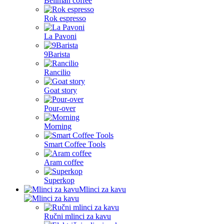
Bellman coffee
Rok espresso
La Pavoni
9Barista
Rancilio
Goat story
Pour-over
Morning
Smart Coffee Tools
Aram coffee
Superkop
Mlinci za kavu
Ručni mlinci za kavu