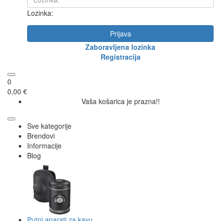
Lozinka:
Prijava
Zaboravljena lozinka
Registracija
0
0,00 €
Vaša košarica je prazna!!
Sve kategorije
Brendovi
Informacije
Blog
Putni aparati za kavu