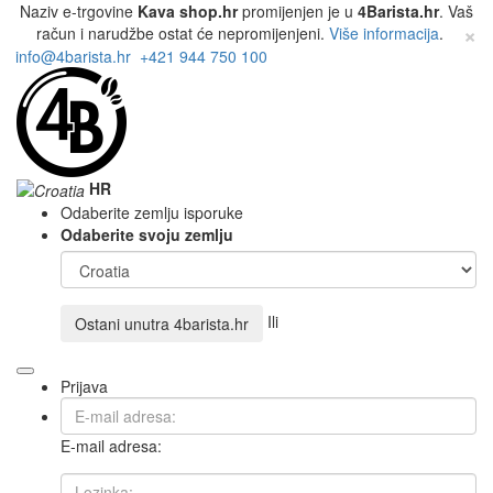
Naziv e-trgovine
Kava shop.hr
promijenjen je u
4Barista.hr
. Vaš
×
račun i narudžbe ostat će nepromijenjeni.
Više informacija
.
info@4barista.hr
+421 944 750 100
HR
Odaberite zemlju isporuke
Odaberite svoju zemlju
Ili
Ostani unutra
4barista.hr
Prijava
E-mail adresa: