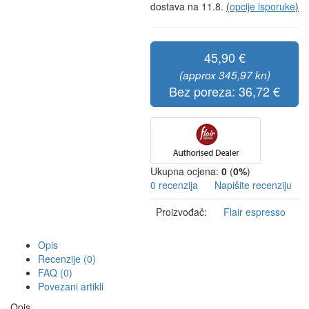
dostava na 11.8.
(
opcije isporuke
)
45,90 €
(approx 345,97 kn)
Bez poreza: 36,72 €
Ukupna ocjena:
0
(
0%
)
0 recenzija
Napišite recenziju
Proizvođač:
Flair espresso
Opis
Recenzije (0)
FAQ (0)
Povezani artikli
Opis