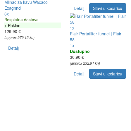
Mlinac za kavu Wacaco
Exagrind
Detalj
Stavi u košaricu
6x
Besplatna dostava
+ Poklon
1x
129,90 €
Flair Portafilter funnel | Flair
(approx 979,12 kn)
58
1x
Detalj
Dostupno
30,90 €
(approx 232,91 kn)
Detalj
Stavi u košaricu