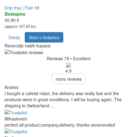
Drip tray | Flair 58
Dostupno
20,90 €
(approx 157,53 kn)
Detalj
Stavi u košaricu
Recenzije naših kupaca
Reviews 79
• Excellent
4.9
more reviews
Andres
I bought a cafelat robot, the delivery was really fast and the
products were in great conditions. I will be buying again. The
shipping to Switzerland ...
Mihaylovich
perfect all product,company,delivery, thanks recomended