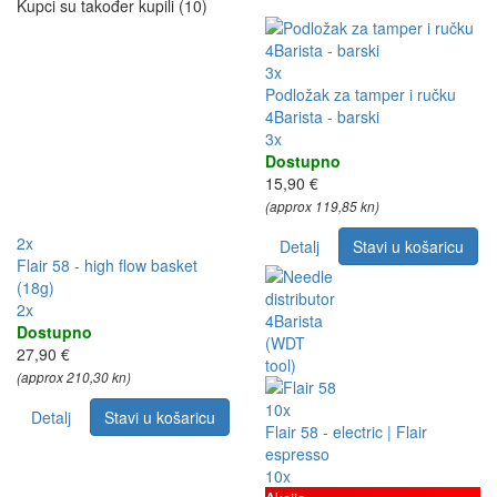
Kupci su također kupili (10)
3x
Podložak za tamper i ručku
4Barista - barski
3x
Dostupno
15,90 €
(approx 119,85 kn)
2x
Detalj
Stavi u košaricu
Flair 58 - high flow basket
(18g)
2x
Dostupno
27,90 €
(approx 210,30 kn)
10x
Detalj
Stavi u košaricu
Flair 58 - electric | Flair
espresso
10x