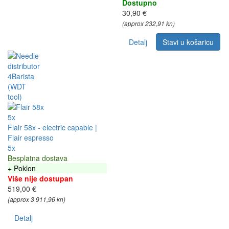
Dostupno
30,90 €
(approx 232,91 kn)
Detalj
Stavi u košaricu
5x
Flair 58x - electric capable |
Flair espresso
5x
Besplatna dostava
+ Poklon
Više nije dostupan
519,00 €
(approx 3 911,96 kn)
Detalj