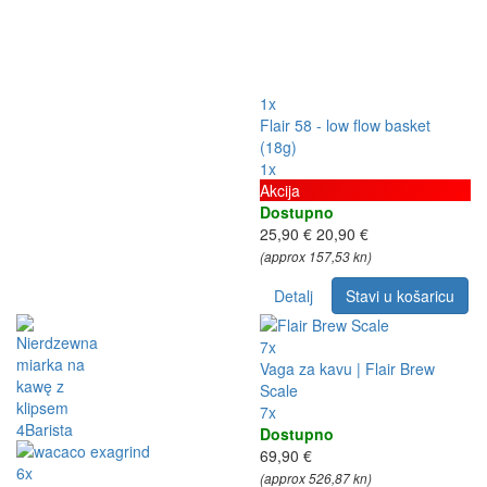
1x
Flair 58 - low flow basket
(18g)
1x
Akcija
Dostupno
25,90 €
20,90 €
(approx 157,53 kn)
Detalj
Stavi u košaricu
7x
Vaga za kavu | Flair Brew
Scale
7x
Dostupno
69,90 €
6x
(approx 526,87 kn)