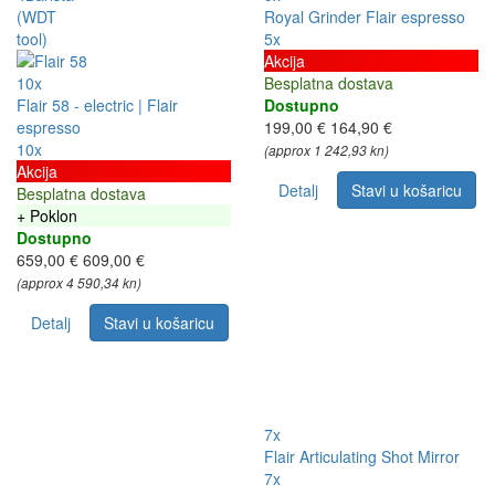
Royal Grinder Flair espresso
5x
Akcija
10x
Besplatna dostava
Flair 58 - electric | Flair
Dostupno
espresso
199,00 €
164,90 €
10x
(approx 1 242,93 kn)
Akcija
Detalj
Stavi u košaricu
Besplatna dostava
+ Poklon
Dostupno
659,00 €
609,00 €
(approx 4 590,34 kn)
Detalj
Stavi u košaricu
7x
Flair Articulating Shot Mirror
7x