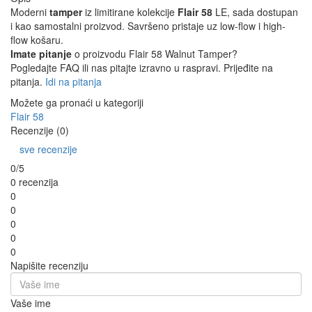
Moderni
tamper
iz limitirane kolekcije
Flair 58
LE, sada dostupan
i kao samostalni proizvod. Savršeno pristaje uz low-flow i high-
flow košaru.
Imate pitanje
o proizvodu Flair 58 Walnut Tamper?
Pogledajte FAQ ili nas pitajte izravno u raspravi. Prijeđite na
pitanja.
Idi na pitanja
Možete ga pronaći u kategoriji
Flair 58
Recenzije (0)
sve recenzije
0/5
0 recenzija
0
0
0
0
0
Napišite recenziju
Vaše ime