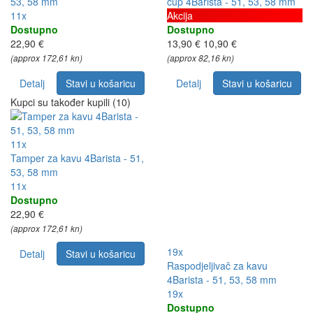
53, 58 mm
cup 4Barista - 51, 53, 58 mm
11x
Akcija
Dostupno
Dostupno
22,90 €
13,90 €
10,90 €
(approx 172,61 kn)
(approx 82,16 kn)
Detalj
Stavi u košaricu
Detalj
Stavi u košaricu
Kupci su također kupili (10)
11x
Tamper za kavu 4Barista - 51,
53, 58 mm
11x
Dostupno
22,90 €
(approx 172,61 kn)
19x
Detalj
Stavi u košaricu
Raspodjeljivač za kavu
4Barista - 51, 53, 58 mm
19x
Dostupno