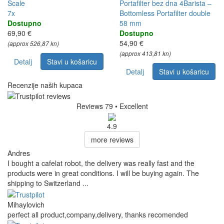
Scale
Portafilter bez dna 4Barista –
7x
Bottomless Portafilter double
Dostupno
58 mm
69,90 €
Dostupno
54,90 €
(approx 526,87 kn)
(approx 413,81 kn)
Detalj
Stavi u košaricu
Detalj
Stavi u košaricu
Recenzije naših kupaca
Reviews 79
• Excellent
4.9
more reviews
Andres
I bought a cafelat robot, the delivery was really fast and the
products were in great conditions. I will be buying again. The
shipping to Switzerland ...
Mihaylovich
perfect all product,company,delivery, thanks recomended