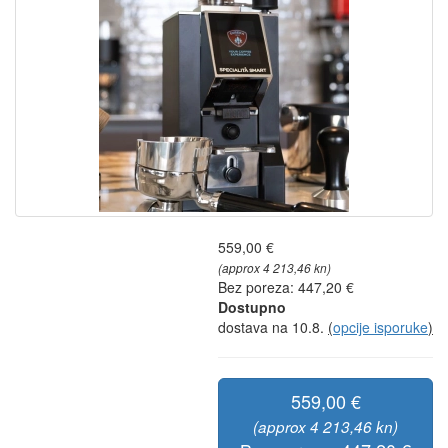
559,00 €
(approx 4 213,46 kn)
Bez poreza: 447,20 €
Dostupno
dostava na 10.8.
(
opcije isporuke
)
559,00 €
(approx 4 213,46 kn)