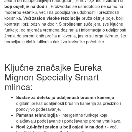
Jedna od najupečatljivijih nadogradnji je novi 2,8-inčni
zaslon u
boji osjetljiv na dodir
. Proizvođač se usredotočio ne samo na
modernu estetiku, već i na poboljšanje udobnosti i preciznosti
korisnika. Veći
zaslon visoke rezolucije
pruža oštrije boje, bolji
kontrast i brži odziv na dodir. S proširenim sučeljem, sve ključne
funkcije, od mjerača vremena doziranja i informacija o udaljenosti
žrvnja do spremljenih profila mljevenja, jasno su organizirane, što
upravljanje čini intuitivnim čak i za korisnike početnike.
Ključne značajke Eureka
Mignon Specialty Smart
mlinca:
Sustav za detekciju udaljenosti brusnih kamenja
-
digitalni prikaz udaljenosti brusnih kamenja za precizno i
ponovljivo podešavanje.
Pametna tehnologija
- inteligentne funkcije koje
olakšavaju podešavanje i podešavanje prema vrsti kave.
Novi 2,8-inčni zaslon u boji osjetljiv na dodir
- veći,