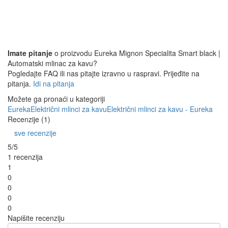
Imate pitanje
o proizvodu Eureka Mignon Specialita Smart black |
Automatski mlinac za kavu?
Pogledajte FAQ ili nas pitajte izravno u raspravi. Prijeđite na
pitanja.
Idi na pitanja
Možete ga pronaći u kategoriji
Eureka
Električni mlinci za kavu
Električni mlinci za kavu - Eureka
Recenzije (1)
sve recenzije
5/5
1 recenzija
1
0
0
0
0
Napišite recenziju