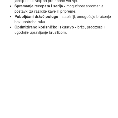
jasniji i intuitivniji od prethodne verzije.
Spremanje recepata i serija
- mogućnost spremanja
postavki za različite kave ili pripreme.
Poboljšani držač poluge
- stabilniji, omogućuje brušenje
bez upotrebe ruku.
Optimizirano korisničko iskustvo
- brže, preciznije i
ugodnije upravljanje brusilicom.