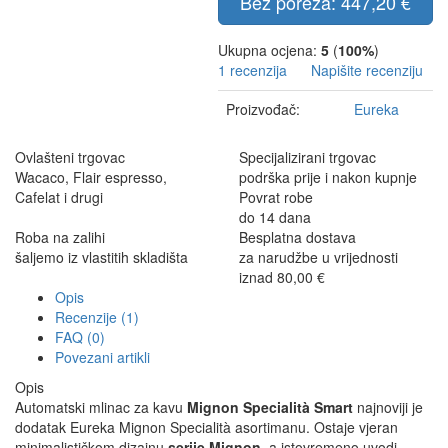
Bez poreza: 447,20 €
Ukupna ocjena:
5
(
100%
)
1 recenzija
Napišite recenziju
Proizvođač:
Eureka
Ovlašteni trgovac
Specijalizirani trgovac
Wacaco, Flair espresso,
podrška prije i nakon kupnje
Cafelat i drugi
Povrat robe
do 14 dana
Roba na zalihi
Besplatna dostava
šaljemo iz vlastitih skladišta
za narudžbe u vrijednosti
iznad 80,00 €
Opis
Recenzije (1)
FAQ (0)
Povezani artikli
Opis
Automatski mlinac za kavu
Mignon Specialità Smart
najnoviji je
dodatak Eureka Mignon Specialità asortimanu. Ostaje vjeran
minimalističkom dizajnu
serije Mignon,
a istovremeno uvodi