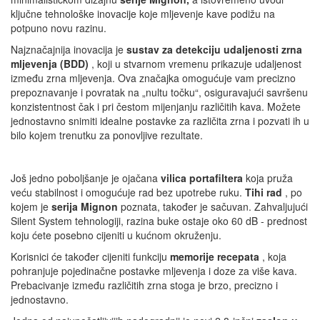
ključne tehnološke inovacije koje mljevenje kave podižu na
potpuno novu razinu.
Najznačajnija inovacija je
sustav za detekciju udaljenosti zrna
mljevenja (BDD)
, koji u stvarnom vremenu prikazuje udaljenost
između zrna mljevenja. Ova značajka omogućuje vam precizno
prepoznavanje i povratak na „nultu točku“, osiguravajući savršenu
konzistentnost čak i pri čestom mijenjanju različitih kava. Možete
jednostavno snimiti idealne postavke za različita zrna i pozvati ih u
bilo kojem trenutku za ponovljive rezultate.
Još jedno poboljšanje je ojačana
vilica portafiltera
koja pruža
veću stabilnost i omogućuje rad bez upotrebe ruku.
Tihi rad
, po
kojem je
serija Mignon
poznata, također je sačuvan. Zahvaljujući
Silent System tehnologiji, razina buke ostaje oko 60 dB - prednost
koju ćete posebno cijeniti u kućnom okruženju.
Korisnici će također cijeniti funkciju
memorije recepata
, koja
pohranjuje pojedinačne postavke mljevenja i doze za više kava.
Prebacivanje između različitih zrna stoga je brzo, precizno i
jednostavno.