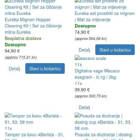
Eureka set prostirki za mignon
Eureka Mignon Hopper
| Mat za mljevenje
Cleaning Kit | Set za čišćenje
Dostupno
mlina Eureka
74,90 €
Besplatna dostava
(approx 564,56 kn)
Dostupno
Detalj
Stavi u košaricu
94,90 €
(approx 715,31 kn)
11x
Detalj
Stavi u košaricu
Digitalna vaga Wacaco
exagram - 0,1g / 2kg
11x
39,90 €
(approx 300,75 kn)
Detalj
11x
Tamper za kavu 4Barista - 51,
Posuda za doziranje | dosing