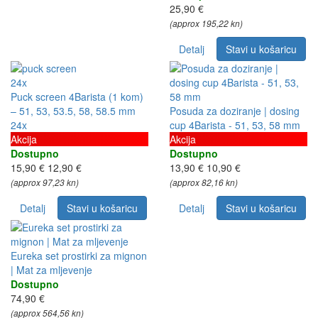
25,90 €
(approx 195,22 kn)
Detalj
Stavi u košaricu
24x
Puck screen 4Barista (1 kom)
– 51, 53, 53.5, 58, 58.5 mm
Posuda za doziranje | dosing
24x
cup 4Barista - 51, 53, 58 mm
Akcija
Akcija
Dostupno
Dostupno
15,90 €
12,90 €
13,90 €
10,90 €
(approx 97,23 kn)
(approx 82,16 kn)
Detalj
Stavi u košaricu
Detalj
Stavi u košaricu
Eureka set prostirki za mignon
| Mat za mljevenje
Dostupno
74,90 €
(approx 564,56 kn)