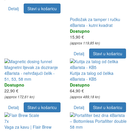
Detalj
Stavi u košaricu
Podložak za tamper i ručku
4Barista - kutni kvadrat
Dostupno
15,90 €
(approx 119,85 kn)
Detalj
Stavi u košaricu
Magnetni lijevak za doziranje
4Barista - nehrđajući čelik -
Kutija za talog od čelika
51, 53, 58 mm
4Barista - KB5
Dostupno
Dostupno
22,90 €
64,90 €
(approx 172,61 kn)
(approx 489,18 kn)
Detalj
Stavi u košaricu
Detalj
Stavi u košaricu
7x
Vaga za kavu | Flair Brew