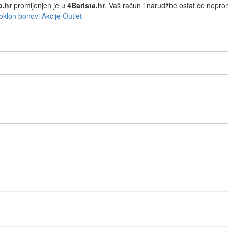
p.hr
promijenjen je u
4Barista.hr
. Vaš račun i narudžbe ostat će nepro
oklon bonovi
Akcije
Outlet