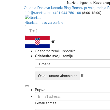
Naziv e-trgovine
Kava sho
O nama
Dostava
Kontakt
Blog
Recenzije
Veleprodaja
P
info@4barista.hr
+421 944 750 100
(8:00-12:00)
4
barista
.hr
sve za bariste
HR
Odaberite zemlju isporuke
Odaberite svoju zemlju
Ili
Ostani unutra
4barista.hr
Prijava
E-mail adresa: