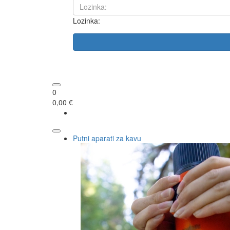
Lozinka:
0
0,00 €
Putni aparati za kavu