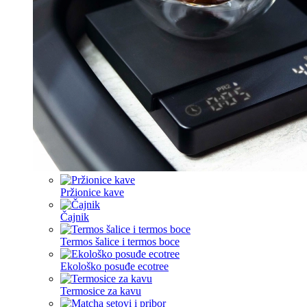
Pržionice kave
Čajnik
Termos šalice i termos boce
Ekološko posuđe ecotree
Termosice za kavu