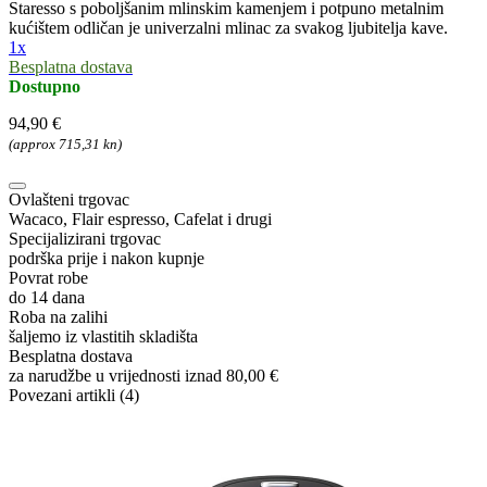
Staresso s poboljšanim mlinskim kamenjem i potpuno metalnim
kućištem odličan je univerzalni mlinac za svakog ljubitelja kave.
1x
Besplatna dostava
Dostupno
94,90 €
(approx 715,31 kn)
Ovlašteni trgovac
Wacaco, Flair espresso, Cafelat i drugi
Specijalizirani trgovac
podrška prije i nakon kupnje
Povrat robe
do 14 dana
Roba na zalihi
šaljemo iz vlastitih skladišta
Besplatna dostava
za narudžbe u vrijednosti iznad 80,00 €
Povezani artikli (4)