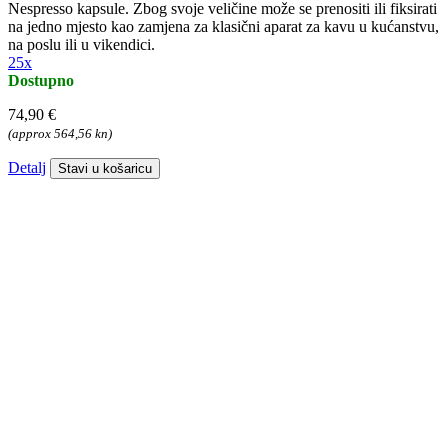
Nespresso kapsule. Zbog svoje veličine može se prenositi ili fiksirati
na jedno mjesto kao zamjena za klasični aparat za kavu u kućanstvu,
na poslu ili u vikendici.
25x
Dostupno
74,90 €
(approx 564,56 kn)
Detalj
Stavi u košaricu