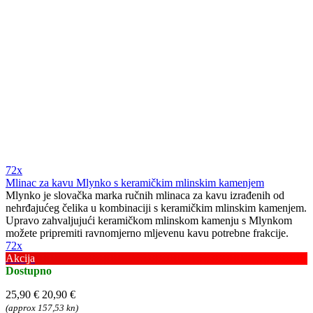
72x
Mlinac za kavu Mlynko s keramičkim mlinskim kamenjem
Mlynko je slovačka marka ručnih mlinaca za kavu izrađenih od
nehrđajućeg čelika u kombinaciji s keramičkim mlinskim kamenjem.
Upravo zahvaljujući keramičkom mlinskom kamenju s Mlynkom
možete pripremiti ravnomjerno mljevenu kavu potrebne frakcije.
72x
Akcija
Dostupno
25,90 €
20,90 €
(approx 157,53 kn)