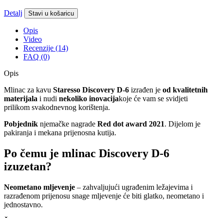
Detalj
Stavi u košaricu
Opis
Video
Recenzije (14)
FAQ (0)
Opis
Mlinac za kavu
Staresso Discovery D-6
izrađen je
od kvalitetnih
materijala
i nudi
nekoliko inovacija
koje će vam se svidjeti
prilikom svakodnevnog korištenja.
Pobjednik
njemačke nagrade
Red dot award 2021
. Dijelom je
pakiranja i mekana prijenosna kutija.
Po čemu je mlinac Discovery D-6
izuzetan?
Neometano mljevenje
– zahvaljujući ugrađenim ležajevima i
razrađenom prijenosu snage mljevenje će biti glatko, neometano i
jednostavno.