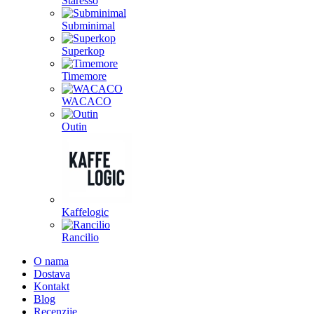
Staresso
Subminimal
Superkop
Timemore
WACACO
Outin
Kaffelogic
Rancilio
O nama
Dostava
Kontakt
Blog
Recenzije