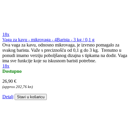
18x
Vaga za kavu - mikrovaga - 4Barista - 3 kg / 0,1 g
Ova vaga za kavu, odnosno mikrovaga, je izvrsno pomagalo za
svakog barista. Važe s preciznošću od 0,1 g do 3 kg. Trenutno u
ponudi imamo verziju poboljšanog dizajna s tipkama na dodir. Vaga
ima sve funkcije koje su iskusnom baristi potrebne.
18x
Dostupno
26,90 €
(approx 202,76 kn)
Detalj
Stavi u košaricu