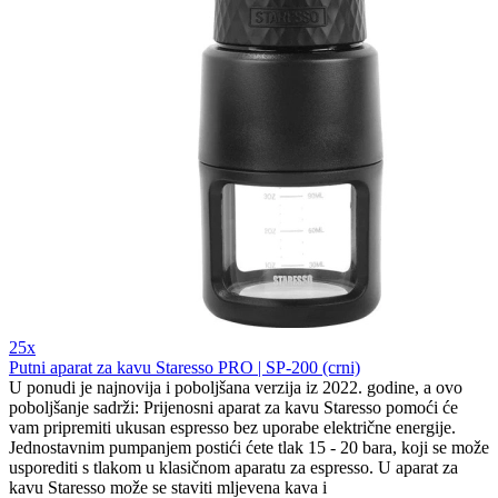
25x
Putni aparat za kavu Staresso PRO | SP-200 (crni)
U ponudi je najnovija i poboljšana verzija iz 2022. godine, a ovo
poboljšanje sadrži: Prijenosni aparat za kavu Staresso pomoći će
vam pripremiti ukusan espresso bez uporabe električne energije.
Jednostavnim pumpanjem postići ćete tlak 15 - 20 bara, koji se može
usporediti s tlakom u klasičnom aparatu za espresso. U aparat za
kavu Staresso može se staviti mljevena kava i