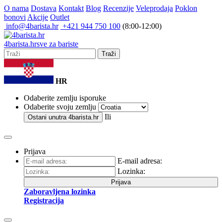
O nama
Dostava
Kontakt
Blog
Recenzije
Veleprodaja
Poklon
bonovi
Akcije
Outlet
info@4barista.hr
+421 944 750 100
(8:00-12:00)
4
barista
.hr
sve za bariste
Traži
HR
Odaberite zemlju isporuke
Odaberite svoju zemlju
Ili
Ostani unutra
4barista.hr
Prijava
E-mail adresa:
Lozinka:
Prijava
Zaboravljena lozinka
Registracija