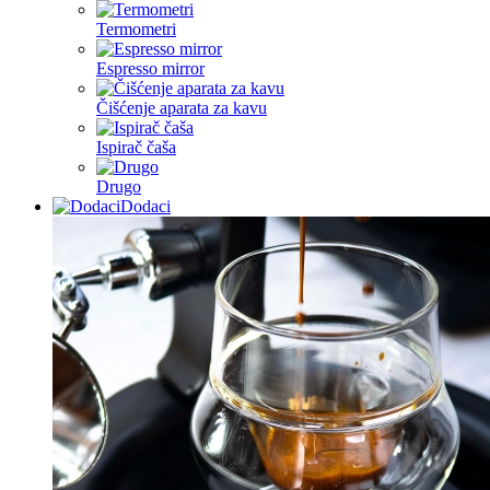
Termometri
Espresso mirror
Čišćenje aparata za kavu
Ispirač čaša
Drugo
Dodaci