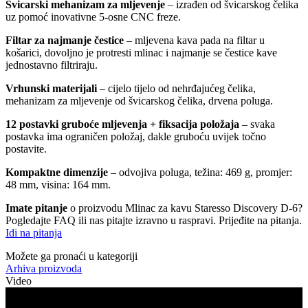
Švicarski mehanizam za mljevenje
– izrađen od švicarskog čelika
uz pomoć inovativne 5-osne CNC freze.
Filtar za najmanje čestice
– mljevena kava pada na filtar u
košarici, dovoljno je protresti mlinac i najmanje se čestice kave
jednostavno filtriraju.
Vrhunski materijali
– cijelo tijelo od nehrđajućeg čelika,
mehanizam za mljevenje od švicarskog čelika, drvena poluga.
12 postavki gruboće mljevenja + fiksacija položaja
– svaka
postavka ima ograničen položaj, dakle gruboću uvijek točno
postavite.
Kompaktne dimenzije
– odvojiva poluga, težina: 469 g, promjer:
48 mm, visina: 164 mm.
Imate pitanje
o proizvodu Mlinac za kavu Staresso Discovery D-6?
Pogledajte FAQ ili nas pitajte izravno u raspravi. Prijeđite na pitanja.
Idi na pitanja
Možete ga pronaći u kategoriji
Arhiva proizvoda
Video