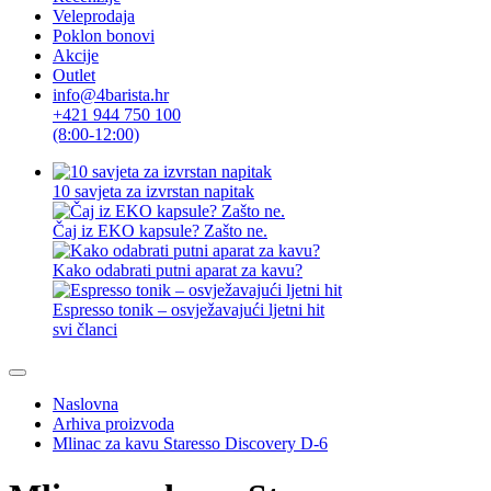
Veleprodaja
Poklon bonovi
Akcije
Outlet
info@4barista.hr
+421 944 750 100
(8:00-12:00)
10 savjeta za izvrstan napitak
Čaj iz EKO kapsule? Zašto ne.
Kako odabrati putni aparat za kavu?
Espresso tonik – osvježavajući ljetni hit
svi članci
Naslovna
Arhiva proizvoda
Mlinac za kavu Staresso Discovery D-6