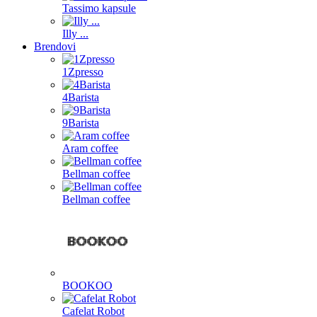
Tassimo kapsule
Illy ...
Brendovi
1Zpresso
4Barista
9Barista
Aram coffee
Bellman coffee
Bellman coffee
BOOKOO
Cafelat Robot