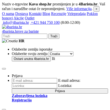
Naziv e-trgovine
Kava shop.hr
promijenjen je u
4Barista.hr
. Vaš
račun i narudžbe ostat će nepromijenjeni.
Više informacija
.
×
O nama
Dostava
Kontakt
Blog
Recenzije
Veleprodaja
Poklon
bonovi
Akcije
Outlet
info@4barista.hr
+421 944 750 100
(8:00-12:00)
4
barista
.hr
sve za bariste
Traži
HR
Odaberite zemlju isporuke
Odaberite svoju zemlju
Ili
Ostani unutra
4barista.hr
Prijava
E-mail adresa:
Lozinka:
Prijava
Zaboravljena lozinka
Registracija