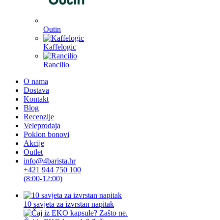
Outin
Kaffelogic
Rancilio
O nama
Dostava
Kontakt
Blog
Recenzije
Veleprodaja
Poklon bonovi
Akcije
Outlet
info@4barista.hr
+421 944 750 100
(8:00-12:00)
10 savjeta za izvrstan napitak