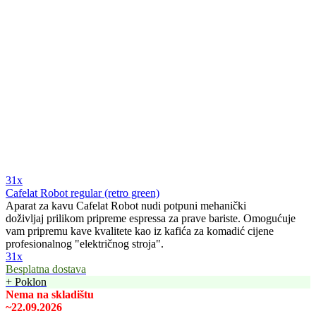
31x
Cafelat Robot regular (retro green)
Aparat za kavu Cafelat Robot nudi potpuni mehanički
doživljaj prilikom pripreme espressa za prave bariste. Omogućuje
vam pripremu kave kvalitete kao iz kafića za komadić cijene
profesionalnog "električnog stroja".
31x
Besplatna dostava
+ Poklon
Nema na skladištu
~22.09.2026