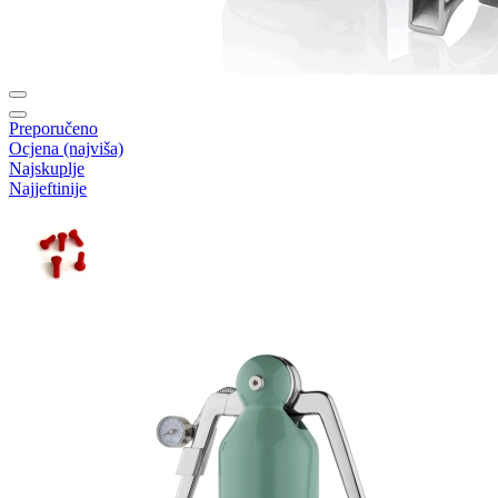
Preporučeno
Ocjena (najviša)
Najskuplje
Najjeftinije