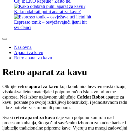
Čaj iz EKO kapsule? Zašto ne.
Kako odabrati putni aparat za kavu?
Espresso tonik – osvježavajući ljetni hit
svi članci
Naslovna
Aparati za kavu
Retro aparat za kavu
Retro aparat za kavu
Otkrijte
retro aparat za kavu
koji kombinira bezvremenski dizajn,
visokokvalitetne materijale i potpuno ručno iskustvo pripreme
espressa. Naš izbor uglavnom uključuje
Cafelat Robot
aparate za
kavu, poznate po svojoj izdržljivoj konstrukciji i jednostavnom radu
– bez potrebe za strujom ili pumpom.
Svaki
retro aparat za kavu
daje vam potpunu kontrolu nad
procesom kuhanja, što ga čini savršenim izborom za kućne bariste i
ljubitelje tradicionalne pripreme kave. Vjeruju mu mnogi zadovoljni