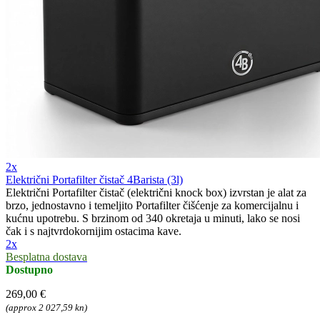
2x
Električni Portafilter čistač 4Barista (3l)
Električni Portafilter čistač (električni knock box) izvrstan je alat za
brzo, jednostavno i temeljito Portafilter čišćenje za komercijalnu i
kućnu upotrebu. S brzinom od 340 okretaja u minuti, lako se nosi
čak i s najtvrdokornijim ostacima kave.
2x
Besplatna dostava
Dostupno
269,00 €
(approx 2 027,59 kn)