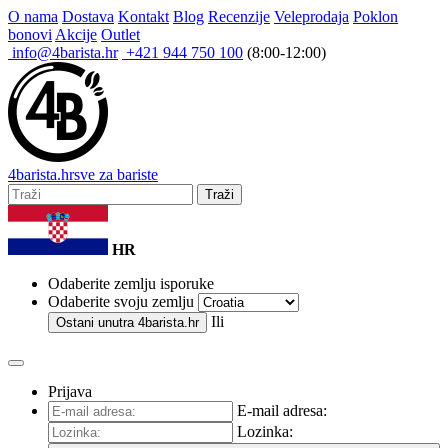
O nama
Dostava
Kontakt
Blog
Recenzije
Veleprodaja
Poklon
bonovi
Akcije
Outlet
info@4barista.hr
+421 944 750 100
(8:00-12:00)
4
barista
.hr
sve za bariste
Traži
HR
Odaberite zemlju isporuke
Odaberite svoju zemlju
Ili
Ostani unutra
4barista.hr
Prijava
E-mail adresa:
Lozinka: