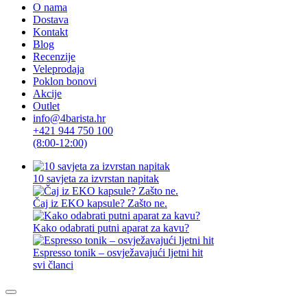
O nama
Dostava
Kontakt
Blog
Recenzije
Veleprodaja
Poklon bonovi
Akcije
Outlet
info@4barista.hr
+421 944 750 100
(8:00-12:00)
10 savjeta za izvrstan napitak
Čaj iz EKO kapsule? Zašto ne.
Kako odabrati putni aparat za kavu?
Espresso tonik – osvježavajući ljetni hit
svi članci