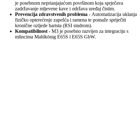
je posebnom neprianjajućom površinom koja sprječava
zadržavanje mljevene kave i održava uređaj čistim.
Prevencija zdravstvenih problema -
Automatizacija uklanja
fizičko opterećenje zapešća i ramena te pomaže spriječiti
kronične ozljede barista (RSI sindrom).
Kompatibilnost -
M3 je posebno razvijen za integraciju s
mlincima Mahlkönig E65S i E65S GbW.