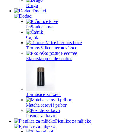
Drugo
Dodaci
Pržionice kave
Čajnik
Termos šalice i termos boce
Ekološko posuđe ecotree
Termosice za kavu
Matcha setovi i pribor
Posude za kavu
Pjenilice za mlijeko