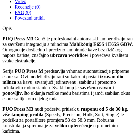
Video
Recenzije (0)
FAQ (0)
Povezani artikli
Opis
PUQ Press M3
Gen5 je profesionalni automatski tamper dizajniran
za savršenu integraciju s mlincima
Mahlkönig E65S i E65S GBW
.
Omogućuje dosljedno i precizno tampiranje kave bez fizičkog
napora bariste, značajno
ubrzava workflow
i povećava kvalitetu
svake ekstrakcije.
Serija
PUQ Press M
predstavlja vrhunac automatizacije pripreme
espressa. Ovi modeli dizajnirani su kako bi postali
izravan dio
mlinca
za kavu, stvarajući jedinstvenu, stabilnu i prostorno
učinkovitu radnu stanicu. Svaki tamp je
savršeno ravan i
ponovljiv
, što uklanja razlike među baristima i jamči stabilan okus
espressa tijekom cijelog rada.
PUQ Press M3
nudi podesivi pritisak u
rasponu od 5 do 30 kg
,
više
tamping profila
(Speedy, Precision, Hulk, Soft, Single) te
podršku za portafiltere promjera 53 do 58,3 mm. Robusna
konstrukcija spremna je za
veliko opterećenje
u prometnim
kafićima.