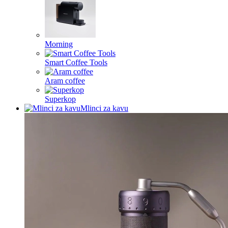
Morning
Smart Coffee Tools
Aram coffee
Superkop
Mlinci za kavu