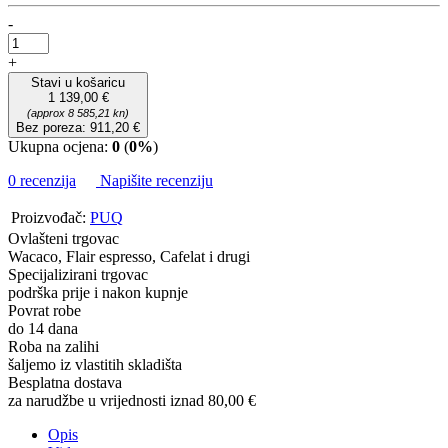
-
+
Stavi u košaricu
1 139,00 €
(approx 8 585,21 kn)
Bez poreza: 911,20 €
Ukupna ocjena:
0
(
0%
)
0 recenzija
Napišite recenziju
Proizvođač:
PUQ
Ovlašteni trgovac
Wacaco, Flair espresso, Cafelat i drugi
Specijalizirani trgovac
podrška prije i nakon kupnje
Povrat robe
do 14 dana
Roba na zalihi
šaljemo iz vlastitih skladišta
Besplatna dostava
za narudžbe u vrijednosti iznad 80,00 €
Opis