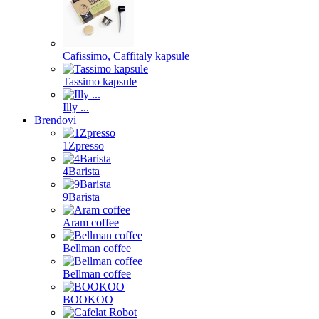
Cafissimo, Caffitaly kapsule
Tassimo kapsule
Illy ...
Brendovi
1Zpresso
4Barista
9Barista
Aram coffee
Bellman coffee
Bellman coffee
BOOKOO