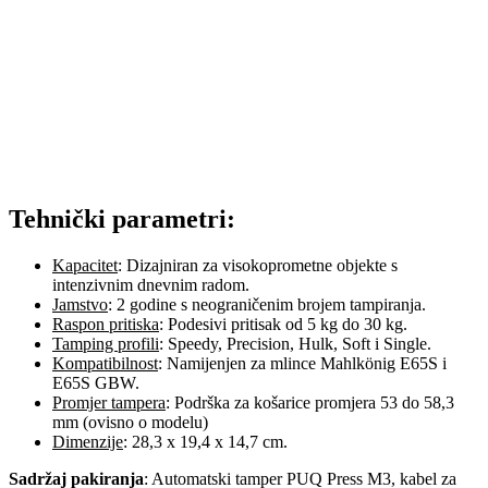
Tehnički parametri:
Kapacitet
: Dizajniran za visokoprometne objekte s
intenzivnim dnevnim radom.
Jamstvo
: 2 godine s neograničenim brojem tampiranja.
Raspon pritiska
: Podesivi pritisak od 5 kg do 30 kg.
Tamping profili
: Speedy, Precision, Hulk, Soft i Single.
Kompatibilnost
: Namijenjen za mlince Mahlkönig E65S i
E65S GBW.
Promjer tampera
: Podrška za košarice promjera 53 do 58,3
mm (ovisno o modelu)
Dimenzije
: 28,3 x 19,4 x 14,7 cm.
Sadržaj pakiranja
: Automatski tamper PUQ Press M3, kabel za