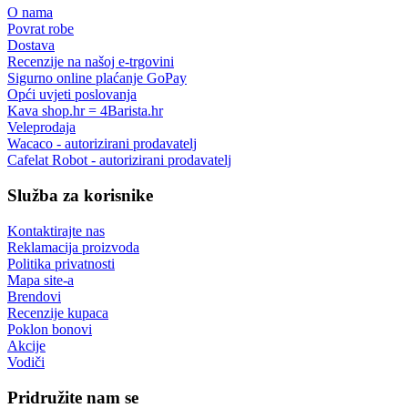
O nama
Povrat robe
Dostava
Recenzije na našoj e-trgovini
Sigurno online plaćanje GoPay
Opći uvjeti poslovanja
Kava shop.hr = 4Barista.hr
Veleprodaja
Wacaco - autorizirani prodavatelj
Cafelat Robot - autorizirani prodavatelj
Služba za korisnike
Kontaktirajte nas
Reklamacija proizvoda
Politika privatnosti
Mapa site-a
Brendovi
Recenzije kupaca
Poklon bonovi
Akcije
Vodiči
Pridružite nam se