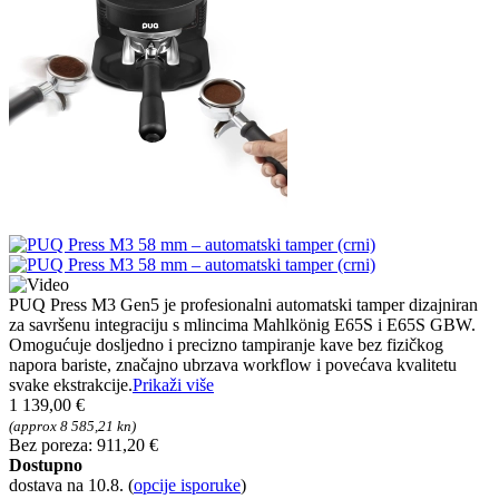
PUQ Press M3 Gen5 je profesionalni automatski tamper dizajniran
za savršenu integraciju s mlincima Mahlkönig E65S i E65S GBW.
Omogućuje dosljedno i precizno tampiranje kave bez fizičkog
napora bariste, značajno ubrzava workflow i povećava kvalitetu
svake ekstrakcije.
Prikaži više
1 139,00 €
(approx 8 585,21 kn)
Bez poreza: 911,20 €
Dostupno
dostava na 10.8.
(
opcije isporuke
)