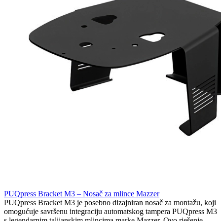
PUQpress Bracket M3 – Nosač za mlince Mazzer
PUQpress Bracket M3 je posebno dizajniran nosač za montažu, koji
omogućuje savršenu integraciju automatskog tampera PUQpress M3
s legendarnim talijanskim mlincima marke Mazzer. Ovo rješenje