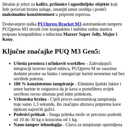
Idealan je izbor za
kafiće, pržionice i ugostiteljske objekte
koji
žele povećati brzinu usluge, smanjiti umor osoblja i postići
maksimalnu konzistentnost
u pripremi espressa.
Dodavanjem stalka
PUQpress Bracket M3
automatskom tamperu
PUQpress M3 stvorit ćete kompaktnu i stabilnu radnu stanicu
potpuno kompatibilnu s mlincima
Mazzer Super Jolly, Major i
Kony
.
Ključne značajke PUQ M3 Gen5:
Ušteda prostora i učinkovit workflow -
Zahvaljujući
integraciji izravno ispod mlinca, PUQpress M ne zauzima
dodatni prostor na šanku i omogućuje baristi nesmetan rad bez
suvišnih pokreta.
100 % konzistentno tampiranje -
Eliminira ljudski faktor i
umor bariste te osigurava da je kava u portafilteru uvijek
savršeno ravno utisnuta pod istim pritiskom.
Vrhunska brzina -
Cijeli proces automatskog tampiranja
traje samo 1,3 sekunde, što značajno ubrzava pripremu kave
tijekom najvećih gužvi.
Podesivi pritisak -
Snaga pritiska može se precizno podesiti
od 10 do 30 kg u koracima od 1 kg.
Nano-tamper tehnologija -
Glava za tampiranje opremljena