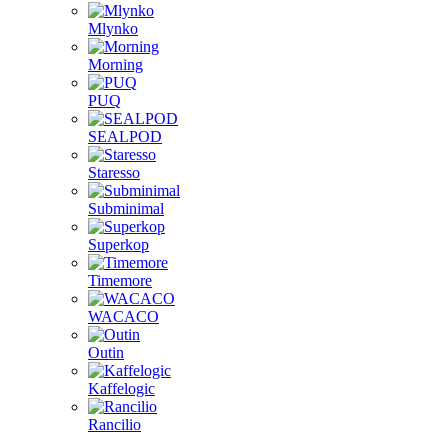
Mlynko
Morning
PUQ
SEALPOD
Staresso
Subminimal
Superkop
Timemore
WACACO
Outin
Kaffelogic
Rancilio