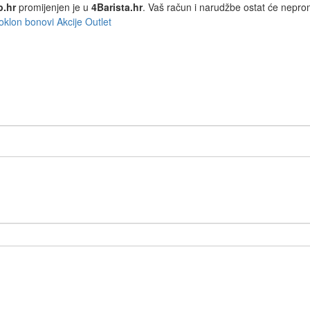
p.hr
promijenjen je u
4Barista.hr
. Vaš račun i narudžbe ostat će nepro
oklon bonovi
Akcije
Outlet