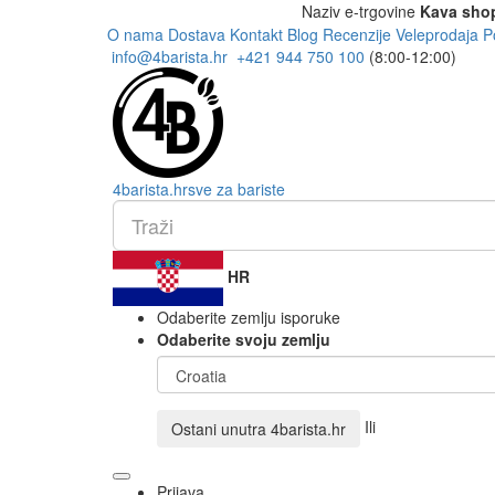
Naziv e-trgovine
Kava sho
O nama
Dostava
Kontakt
Blog
Recenzije
Veleprodaja
P
info@4barista.hr
+421 944 750 100
(8:00-12:00)
4
barista
.hr
sve za bariste
HR
Odaberite zemlju isporuke
Odaberite svoju zemlju
Ili
Ostani unutra
4barista.hr
Prijava