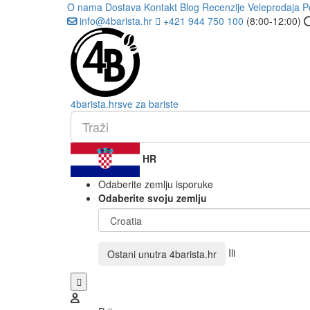
O nama
Dostava
Kontakt
Blog
Recenzije
Veleprodaja
P
info@4barista.hr
+421 944 750 100
(8:00-12:00)
4
barista
.hr
sve za bariste
HR
Odaberite zemlju isporuke
Odaberite svoju zemlju
Ili
Ostani unutra
4barista.hr