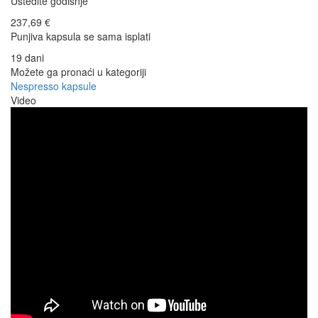
Uštedite godišnje
237,69 €
Punjiva kapsula se sama isplati
19 dani
Možete ga pronaći u kategoriji
Nespresso kapsule
Video