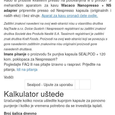
mehaničkim aparatom za kavu
Wacaco Nanopresso + NS
adapter
pripremite presso od Nespresso kapsula (originalnih i
naših eko) i bez struje.
Aparat za kavu pronaći ćete ovdje.
Zaštitni znakovi navedeni na ovoj web-stranici nisu u vlasništvu društva
NajTrade s.r.o. Dolce Gusto® i Nespresso® registrirani su zaštitni znakovi
društva Societé des Produits Nestlé S.A. Tassimo® registrirani je zaštitni
znak društva Kraft Foods. Proizvodi na ovoj web-stranici koji se povezuju s
gore navedenim zaštitnim znakovima nisu originalni proizvodi gore
navedenih društava.
Imate pitanje
o proizvodu 5x punjiva kapsula SEALPOD + 120
kom. poklopaca za Nespresso®?
Pogledajte FAQ ili nas pitajte izravno u raspravi. Prijeđite na
pitanja.
Idi na pitanja
Vodiči
Sealpod - Upute za uporabu
Kalkulator uštede
Izračunajte koliko novca uštedite kupnjom kapsule za ponovno
punjenje i koliko je vremena potrebno da se investicija isplati.
Broj šalica dnevno