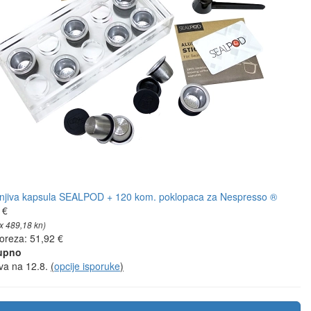
 €
x 489,18 kn)
oreza: 51,92 €
upno
va na 12.8.
(
opcije isporuke
)