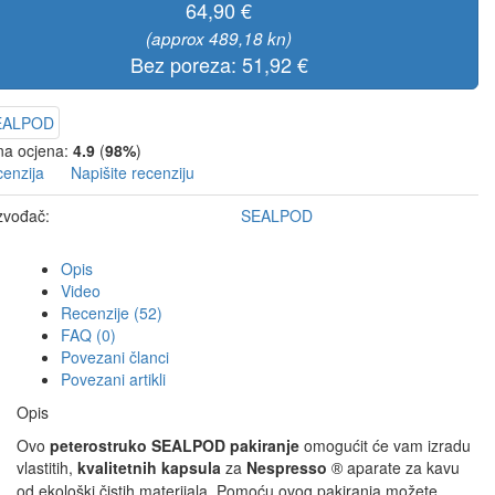
64,90 €
(approx 489,18 kn)
Bez poreza: 51,92 €
a ocjena:
4.9
(
98%
)
cenzija
Napišite recenziju
zvođač:
SEALPOD
Opis
Video
Recenzije (52)
FAQ (0)
Povezani članci
Povezani artikli
Opis
Ovo
peterostruko SEALPOD pakiranje
omogućit će vam izradu
vlastitih,
kvalitetnih kapsula
za
Nespresso
aparate za kavu
®
od ekološki čistih materijala. Pomoću ovog pakiranja možete