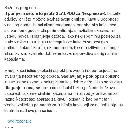
Sažetak pregleda
S
punjivim setom kapsula SEALPOD za Nespresso®,
bit ćete
oduševljeni što možete skuhati svoju omiljenu kavu u udobnosti
vlastitog doma. Kupci cijene mogućnost odabira bilo koje kave,
što vam omogućuje eksperimentiranje s različitim okusima uz
uštedu novca i smanjenje otpada. Iako neki spominju potrebu za
malo vježbe u punjenju i točenju kave kako bi se postigao
optimalni okus i krema, ukupne recenzije su pozitivne, a mnogi
ističu izvrsnu kvalitetu dobivene kave, usporedivu s originalnim
kapsulama.
Mnogi kupci ističu ekološki aspekt proizvoda i dobar osjećaj ne
stvaranja nepotrebnog otpada.
Sastavljanje poklopca
opisano
je kao jednostavno, s poklopcima koji dobro drže i lako se skidaju.
Ulaganje u ovaj set
brzo će se isplatiti zbog uštede troškova u
usporedbi s komercijalnim kapsulama. Proizvod je prikladan za
razne Nespresso aparate za kavu i opisan je kao pametan i
visokokvalitetan pomagač za ljubitelje kave koji žele imati potpunu
kontrolu nad svojom šalicom.
sve recenzije