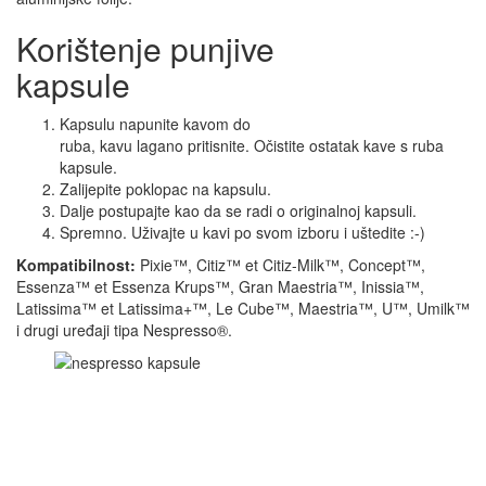
Korištenje punjive
kapsule
Kapsulu napunite kavom do
ruba, kavu lagano pritisnite. Očistite ostatak kave s ruba
kapsule.
Zalijepite poklopac na kapsulu.
Dalje postupajte kao da se radi o originalnoj kapsuli.
Spremno. Uživajte u kavi po svom izboru i uštedite :-)
Kompatibilnost
:
Pixie™, Citiz™ et Citiz-Milk™, Concept™,
Essenza™ et Essenza Krups™, Gran Maestria™, Inissia™,
Latissima™ et Latissima+™, Le Cube™, Maestria™, U™, Umilk™
i drugi uređaji tipa Nespresso®.