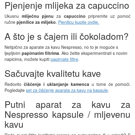
Pjenjenje mlijeka za capuccino
Ukusnu
mliječnu pjenu
za
capuccino
pripremite uz pomoć
ručne
pjenilice za mlijeko
.
Pjenilicu kupite ovdje.
A što je s čajem ili čokoladom?
Netipično za aparate za kavu Nespresso, no to je moguće s
ljepljivim
papirnatim filtrima
. Ako želite eksperimentirati s novim
napicima, možete kupiti
papirnate filtre
.
Sačuvajte kvalitetu kave
Redovito
čišćenje i uklanjanje kamenca
u tome će pomoći.
Pogledajte
set za čišćenje aparata za kavu na kapsule
.
Putni aparat za kavu za
Nespresso kapsule / mljevenu
kavu
Rado si priuštite kvalitetni presso na putovanjima ili u prirodi? S