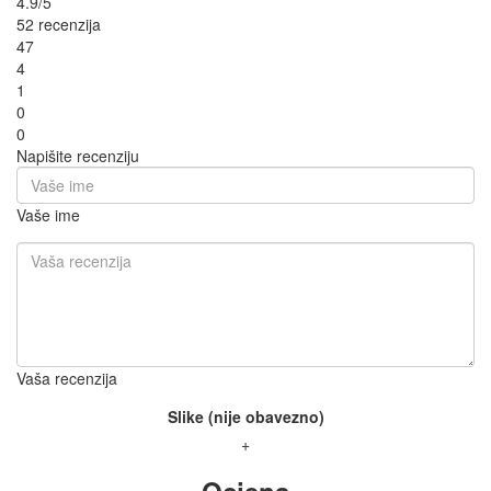
4.9/5
52 recenzija
47
4
1
0
0
Napišite recenziju
Vaše ime
Vaša recenzija
Slike (nije obavezno)
+
Ocjena