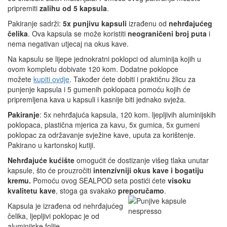
pripremiti
zalihu od 5 kapsula
.
Pakiranje sadrži:
5x punjivu kapsuli
izrađenu od
nehrđajućeg
čelika
. Ova kapsula se može koristiti
neograničeni broj puta
i
nema negativan utjecaj na okus kave.
Na kapsulu se lijepe jednokratni poklopci od aluminija kojih u
ovom kompletu dobivate 120 kom. Dodatne poklopce
možete
kupiti ovdje
. Također ćete dobiti i praktičnu žlicu za
punjenje kapsula i 5 gumenih poklopaca pomoću kojih će
pripremljena kava u kapsuli i kasnije biti jednako svježa.
Pakiranje
: 5x nehrđajuća kapsula, 120 kom. ljepljivih aluminijskih
poklopaca, plastična mjerica za kavu, 5x gumica, 5x gumeni
poklopac za održavanje svježine kave, uputa za korištenje.
Pakirano u kartonskoj kutiji.
Nehrđajuće kućište
omogućit će dostizanje višeg tlaka unutar
kapsule, što će prouzročiti
intenzívniji okus kave i bogatiju
kremu.
Pomoću ovog SEALPOD seta postići ćete
visoku
kvalitetu kave
, stoga ga svakako
preporučamo
.
Kapsula je izrađena od nehrđajućeg
čelika, ljepljivi poklopac je od
aluminijske folije.