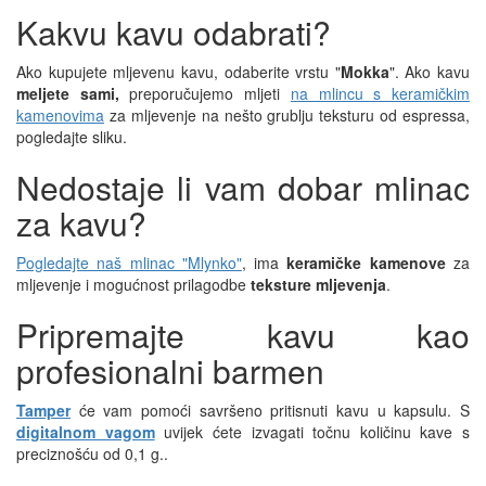
Kakvu kavu odabrati?
Ako kupujete mljevenu kavu, odaberite vrstu "
Mokka
". Ako kavu
meljete sami,
preporučujemo mljeti
na mlincu s keramičkim
kamenovima
za mljevenje na nešto grublju teksturu od espressa,
pogledajte sliku.
Nedostaje li vam dobar mlinac
za kavu?
Pogledajte naš mlinac "Mlynko"
, ima
keramičke kamenove
za
mljevenje i mogućnost prilagodbe
teksture mljevenja
.
Pripremajte kavu kao
profesionalni barmen
Tamper
će vam pomoći savršeno pritisnuti kavu u kapsulu. S
digitalnom vagom
uvijek ćete izvagati točnu količinu kave s
preciznošću od 0,1 g..