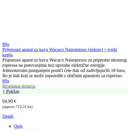
89x
Prijenosni aparat za kavu Wacaco Nanopresso (zeleno) + tvrda
kutija
Prijenosni aparat za kavu Wacaco Nanopresso za pripremu ukusnog
espressa na putovanjima bez uporabe električne energije.
Jednostavnim pumpanjem postići ćete tlak od zadivljujućih 18 bara,
što je tlak koji se može usporediti s običnim aparatom za espresso.
89x
Besplatna dostava
+ Poklon
94,90 €
(approx 715,31 kn)
Detalj
Opis