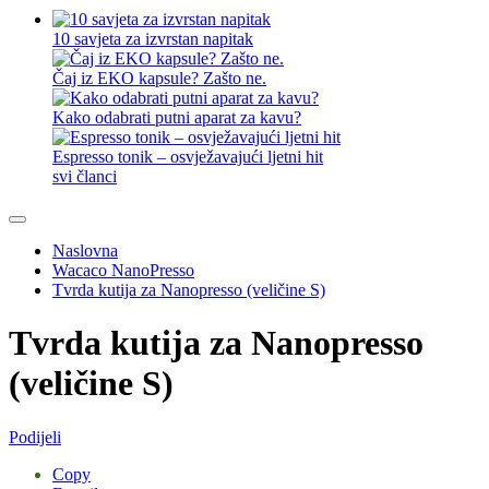
10 savjeta za izvrstan napitak
Čaj iz EKO kapsule? Zašto ne.
Kako odabrati putni aparat za kavu?
Espresso tonik – osvježavajući ljetni hit
svi članci
Naslovna
Wacaco NanoPresso
Tvrda kutija za Nanopresso (veličine S)
Tvrda kutija za Nanopresso
(veličine S)
Podijeli
Copy