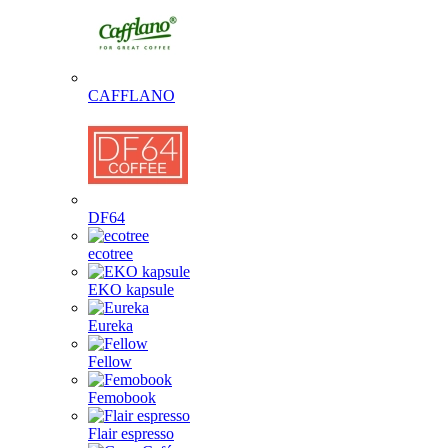
CAFFLANO
DF64
ecotree
EKO kapsule
Eureka
Fellow
Femobook
Flair espresso