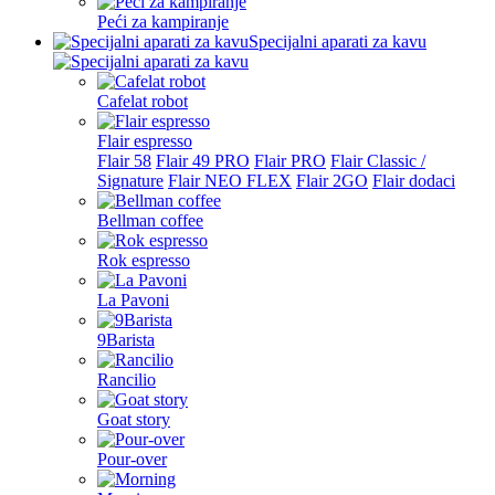
Peći za kampiranje
Specijalni aparati za kavu
Cafelat robot
Flair espresso
Flair 58
Flair 49 PRO
Flair PRO
Flair Classic /
Signature
Flair NEO FLEX
Flair 2GO
Flair dodaci
Bellman coffee
Rok espresso
La Pavoni
9Barista
Rancilio
Goat story
Pour-over