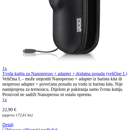
1x
Tvrda kutija za Nanopresso + adapter + dodatna posuda (veličine L)
Veličina L - može smjestiti Nanopresso + adapter iz barista kita ili
nespresso adapter + povećanu posudu za vodu iz barista kita. Nije
namijenjena za termosicu. Dijelom je pakiranja samo čvrsta kutija.
Proizvod ne sadrži Nanopresso ni ostalu opremu.
1x
22,90 €
(approx 172,61 kn)
Detalj