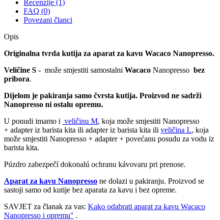
Recenzije (1)
FAQ (0)
Povezani članci
Opis
Originalna tvrda kutija za aparat za kavu Wacaco Nanopresso.
Veličine S -
može smjestiti samostalni
Wacaco
Nanopresso
bez
pribora
.
Dijelom je pakiranja samo čvrsta kutija. Proizvod ne sadrži
Nanopresso ni ostalu opremu.
U ponudi imamo i
veličinu M
, koja može smjestiti Nanopresso
+ adapter iz barista kita ili adapter iz barista kita ili
veličina L
, koja
može smjestiti Nanopresso + adapter + povećanu posudu za vodu iz
barista kita.
Púzdro zabezpečí dokonalú ochranu kávovaru pri prenose.
Aparat za kavu Nanopresso
ne dolazi u pakiranju. Proizvod se
sastoji samo od kutije bez aparata za kavu i bez opreme.
SAVJET za članak za vas:
Kako odabrati aparat za kavu Wacaco
Nanopresso i opremu"
.