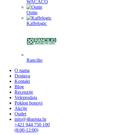
WACACO
Outin
Kaffelogic
Rancilio
O nama
Dostava
Kontakt
Blog
Recenzije
Veleprodaja
Poklon bonovi
Akcije
Outlet
info@4barista.hr
+421 944 750 100
(8:00-12:00)