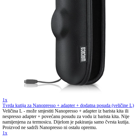
1x
Tvrda kutija za Nanopresso + adapter + dodatna posuda (veličine L)
Veličina L - može smjestiti Nanopresso + adapter iz barista kita ili
nespresso adapter + povećanu posudu za vodu iz barista kita. Nije
namijenjena za termosicu. Dijelom je pakiranja samo čvrsta kutija.
Proizvod ne sadrži Nanopresso ni ostalu opremu.
1x