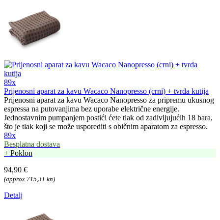
89x
Prijenosni aparat za kavu Wacaco Nanopresso (crni) + tvrda kutija
Prijenosni aparat za kavu Wacaco Nanopresso za pripremu ukusnog
espressa na putovanjima bez uporabe električne energije.
Jednostavnim pumpanjem postići ćete tlak od zadivljujućih 18 bara,
što je tlak koji se može usporediti s običnim aparatom za espresso.
89x
Besplatna dostava
+ Poklon
94,90 €
(approx 715,31 kn)
Detalj