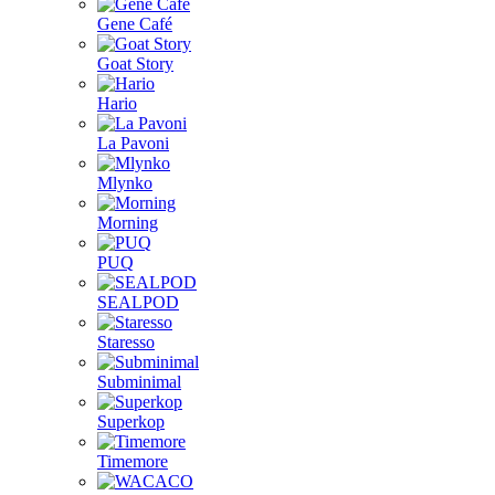
Gene Café
Goat Story
Hario
La Pavoni
Mlynko
Morning
PUQ
SEALPOD
Staresso
Subminimal
Superkop
Timemore