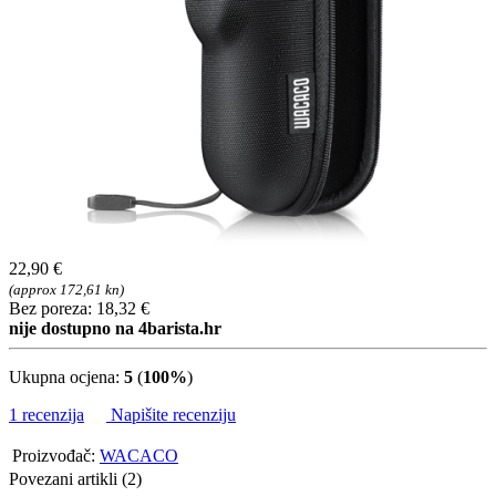
22,90 €
(approx 172,61 kn)
Bez poreza: 18,32 €
nije dostupno na 4barista.hr
Ukupna ocjena:
5
(
100%
)
1 recenzija
Napišite recenziju
Proizvođač:
WACACO
Povezani artikli (2)