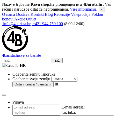
Naziv e-trgovine
Kava shop.hr
promijenjen je u
4Barista.hr
. Vaš
račun i narudžbe ostat će nepromijenjeni.
Više informacija
.
×
O nama
Dostava
Kontakt
Blog
Recenzije
Veleprodaja
Poklon
bonovi
Akcije
Outlet
info@4barista.hr
+421 944 750 100
(8:00-12:00)
4
barista
.hr
sve za bariste
Traži
HR
Odaberite zemlju isporuke
Odaberite svoju zemlju
Ili
Ostani unutra
4barista.hr
Prijava
E-mail adresa:
Lozinka: