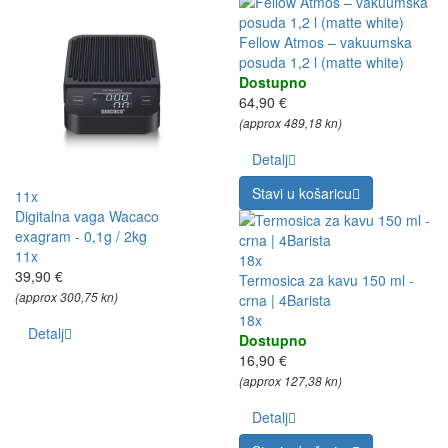
Fellow Atmos – vakuumska
posuda 1,2 l (matte white)
Dostupno
64,90 €
(approx 489,18 kn)
Detalj
Stavi u košaricu
11x
Digitalna vaga Wacaco
exagram - 0,1g / 2kg
11x
18x
39,90 €
Termosica za kavu 150 ml -
(approx 300,75 kn)
crna | 4Barista
18x
Detalj
Dostupno
16,90 €
(approx 127,38 kn)
Detalj