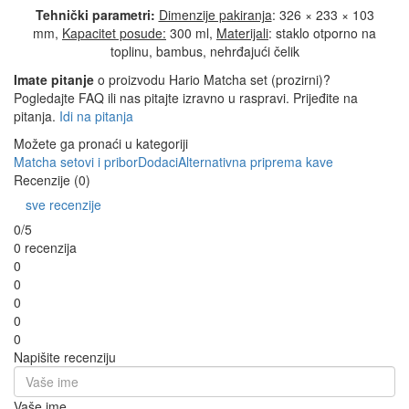
Tehnički parametri:
Dimenzije pakiranja
: 326 × 233 × 103
mm,
Kapacitet posude:
300 ml,
Materijali
:
staklo otporno na
toplinu, bambus, nehrđajući čelik
Imate pitanje
o proizvodu Hario Matcha set (prozirni)?
Pogledajte FAQ ili nas pitajte izravno u raspravi. Prijeđite na
pitanja.
Idi na pitanja
Možete ga pronaći u kategoriji
Matcha setovi i pribor
Dodaci
Alternativna priprema kave
Recenzije (0)
sve recenzije
0/5
0 recenzija
0
0
0
0
0
Napišite recenziju
Vaše ime