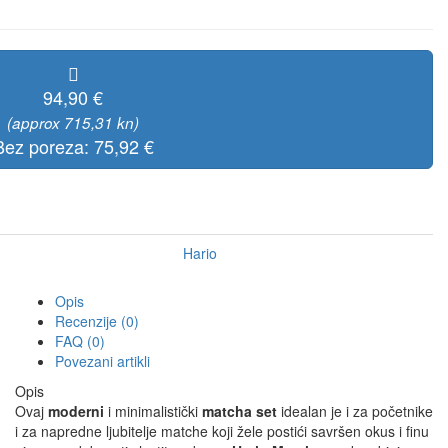
94,90 €
(approx 715,31 kn)
Bez poreza: 75,92 €
Hario
Opis
Recenzije (0)
FAQ (0)
Povezani artikli
Opis
Ovaj
moderni
i minimalistički
matcha set
idealan je i za početnike
i za napredne ljubitelje matche koji žele postići savršen okus i finu