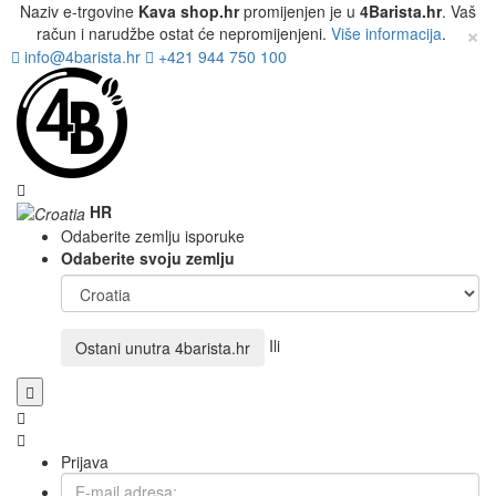
Naziv e-trgovine
Kava shop.hr
promijenjen je u
4Barista.hr
. Vaš
×
račun i narudžbe ostat će nepromijenjeni.
Više informacija
.
info@4barista.hr
+421 944 750 100
HR
Odaberite zemlju isporuke
Odaberite svoju zemlju
Ili
Ostani unutra
4barista.hr
Prijava