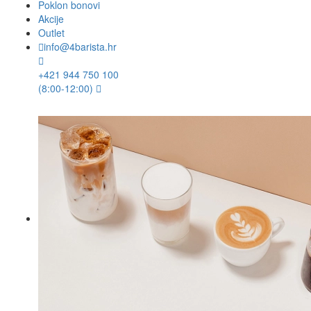
Poklon bonovi
Akcije
Outlet
info@4barista.hr
+421 944 750 100
(8:00-12:00)