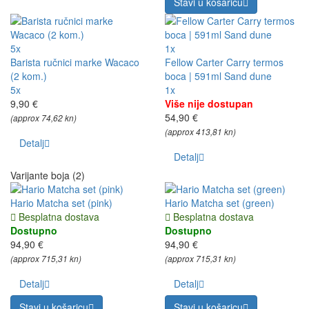
Stavi u košaricu
5x
1x
Barista ručnici marke Wacaco
Fellow Carter Carry termos
(2 kom.)
boca | 591ml Sand dune
5x
1x
9,90 €
Više nije dostupan
54,90 €
(approx 74,62 kn)
(approx 413,81 kn)
Detalj
Detalj
Varijante boja (2)
Hario Matcha set (pink)
Hario Matcha set (green)
Besplatna dostava
Besplatna dostava
Dostupno
Dostupno
94,90 €
94,90 €
(approx 715,31 kn)
(approx 715,31 kn)
Detalj
Detalj
Stavi u košaricu
Stavi u košaricu