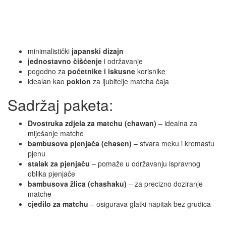
minimalistički
japanski dizajn
jednostavno čišćenje
i održavanje
pogodno za
početnike i iskusne
korisnike
idealan kao
poklon
za ljubitelje matcha čaja
Sadržaj paketa:
Dvostruka zdjela za matchu (chawan)
– idealna za
miješanje matche
bambusova pjenjača (chasen)
– stvara meku i kremastu
pjenu
stalak za pjenjaču
– pomaže u održavanju ispravnog
oblika pjenjače
bambusova žlica (chashaku)
– za precizno doziranje
matche
cjedilo za matchu
– osigurava glatki napitak bez grudica