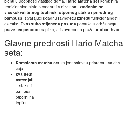
pjenu u udobnosti vlastitog doma.
Hario Matcha set
kombinira
tradicionalne alate s modernim dizajnom
izrađenim od
visokokvalitetnog toplinski otpornog stakla i prirodnog
bambusa
, stvarajući skladnu ravnotežu između funkcionalnosti i
estetike.
Dvostruko stijenena posuda
pomaže u održavanju
prave temperature
napitka, a istovremeno pruža
udoban hvat
.
Glavne prednosti Hario Matcha
seta:
Kompletan matcha set
za jednostavnu pripremu matcha
čaja
kvalitetni
materijali
–
staklo i
bambus
otporni na
toplinu