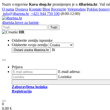
Naziv e-trgovine
Kava shop.hr
promijenjen je u
4Barista.hr
. Vaš ra
O nama
Dostava
Kontakt
Blog
Recenzije
Veleprodaja
Poklon bonovi
info@4barista.hr
+421 944 750 100
(8:00-12:00)
4
barista
.hr
sve za bariste
Traži
HR
Odaberite zemlju isporuke
Odaberite svoju zemlju
Ili
Ostani unutra
4barista.hr
Prijava
E-mail adresa:
Lozinka:
Zaboravljena lozinka
Registracija
0
0,00 €