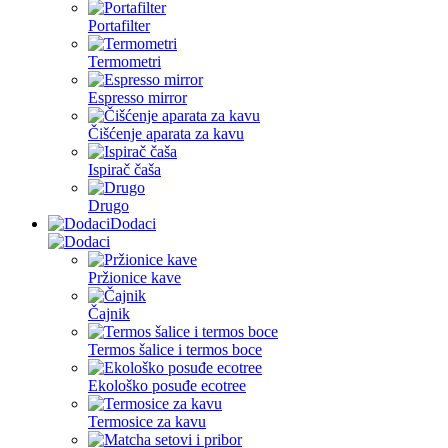
Portafilter
Termometri
Espresso mirror
Čišćenje aparata za kavu
Ispirač čaša
Drugo
Dodaci
Pržionice kave
Čajnik
Termos šalice i termos boce
Ekološko posuđe ecotree
Termosice za kavu