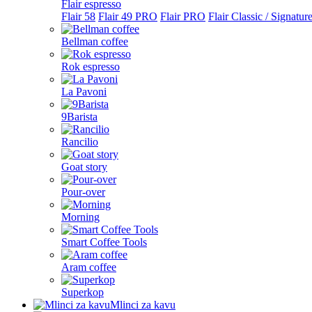
Flair espresso
Flair 58
Flair 49 PRO
Flair PRO
Flair Classic / Signatur
Bellman coffee
Rok espresso
La Pavoni
9Barista
Rancilio
Goat story
Pour-over
Morning
Smart Coffee Tools
Aram coffee
Superkop
Mlinci za kavu