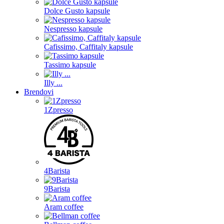
Dolce Gusto kapsule
Nespresso kapsule
Cafissimo, Caffitaly kapsule
Tassimo kapsule
Illy ...
Brendovi
1Zpresso
4Barista
9Barista
Aram coffee