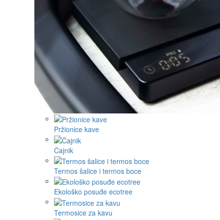
Pržionice kave
Čajnik
Termos šalice i termos boce
Ekološko posuđe ecotree
Termosice za kavu