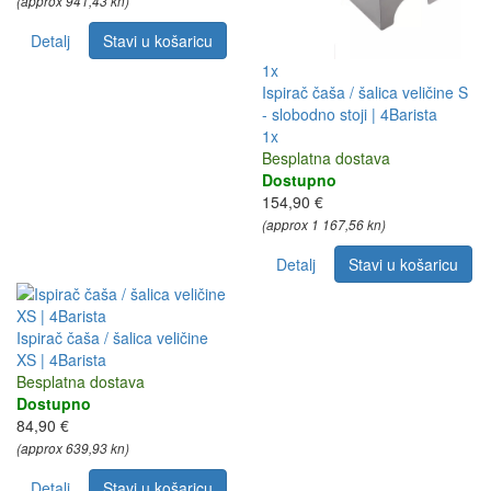
(approx 941,43 kn)
Detalj
Stavi u košaricu
1x
Ispirač čaša / šalica veličine S
- slobodno stoji | 4Barista
1x
Besplatna dostava
Dostupno
154,90 €
(approx 1 167,56 kn)
Detalj
Stavi u košaricu
Ispirač čaša / šalica veličine
XS | 4Barista
Besplatna dostava
Dostupno
84,90 €
(approx 639,93 kn)
Detalj
Stavi u košaricu