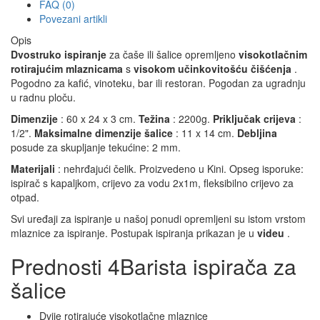
FAQ (0)
Povezani artikli
Opis
Dvostruko ispiranje
za čaše ili šalice opremljeno
visokotlačnim
rotirajućim mlaznicama
s
visokom učinkovitošću čišćenja
.
Pogodno za kafić, vinoteku, bar ili restoran. Pogodan za ugradnju
u radnu ploču.
Dimenzije
: 60 x 24 x 3 cm.
Težina
: 2200g.
Priključak crijeva
:
1/2".
Maksimalne dimenzije šalice
: 11 x 14 cm.
Debljina
posude za skupljanje tekućine: 2 mm.
Materijali
: nehrđajući čelik. Proizvedeno u Kini. Opseg isporuke:
ispirač s kapaljkom, crijevo za vodu 2x1m, fleksibilno crijevo za
otpad.
Svi uređaji za ispiranje u našoj ponudi opremljeni su istom vrstom
mlaznice za ispiranje. Postupak ispiranja prikazan je u
videu
.
Prednosti 4Barista ispirača za
šalice
Dvije rotirajuće visokotlačne mlaznice