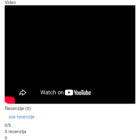
Video
Recenzije (0)
sve recenzije
0/5
0 recenzija
0