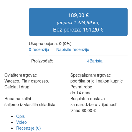
189,00 €
(approx 1 424,59 kn)
Bez poreza: 151,20 €
Ukupna ocjena:
0
(
0%
)
0 recenzija
Napišite recenziju
Proizvođač:
4Barista
Ovlašteni trgovac
Specijalizirani trgovac
Wacaco, Flair espresso,
podrška prije i nakon kupnje
Cafelat i drugi
Povrat robe
do 14 dana
Roba na zalihi
Besplatna dostava
šaljemo iz vlastitih skladišta
za narudžbe u vrijednosti
iznad 80,00 €
Opis
Video
Recenzije (0)