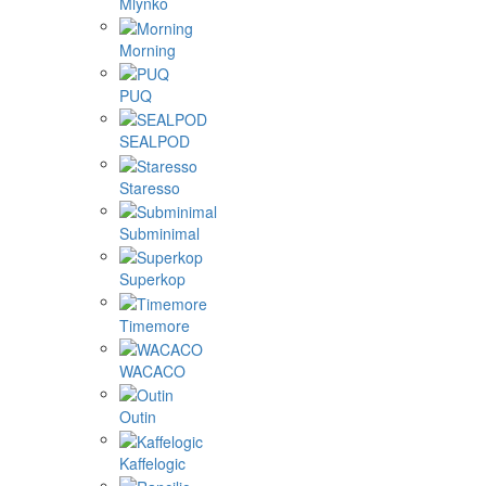
Mlynko
Morning
PUQ
SEALPOD
Staresso
Subminimal
Superkop
Timemore
WACACO
Outin
Kaffelogic