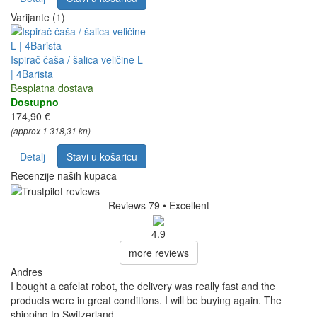
Varijante (1)
Ispirač čaša / šalica veličine L
| 4Barista
Besplatna dostava
Dostupno
174,90 €
(approx 1 318,31 kn)
Detalj
Stavi u košaricu
Recenzije naših kupaca
Reviews 79
• Excellent
4.9
more reviews
Andres
I bought a cafelat robot, the delivery was really fast and the
products were in great conditions. I will be buying again. The
shipping to Switzerland ...