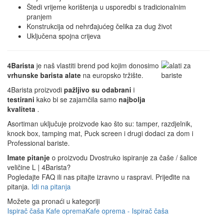
Štedi vrijeme korištenja u usporedbi s tradicionalnim
pranjem
Konstrukcija od nehrđajućeg čelika za dug život
Uključena spojna crijeva
4Barista
je naš vlastiti brend pod kojim donosimo
vrhunske barista alate
na europsko tržište.
4Barista proizvodi
pažljivo su odabrani
i
testirani
kako bi se zajamčila samo
najbolja
kvaliteta
.
Asortiman uključuje proizvode kao što su: tamper, razdjelnik,
knock box, tamping mat, Puck screen i drugi dodaci za dom i
Professional bariste.
Imate pitanje
o proizvodu Dvostruko ispiranje za čaše / šalice
veličine L | 4Barista?
Pogledajte FAQ ili nas pitajte izravno u raspravi. Prijeđite na
pitanja.
Idi na pitanja
Možete ga pronaći u kategoriji
Ispirač čaša
Kafe oprema
Kafe oprema - Ispirač čaša