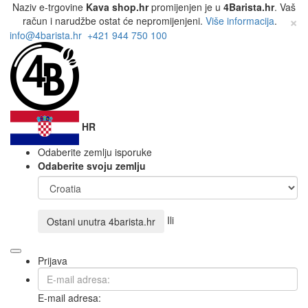
Naziv e-trgovine
Kava shop.hr
promijenjen je u
4Barista.hr
. Vaš
×
račun i narudžbe ostat će nepromijenjeni.
Više informacija
.
info@4barista.hr
+421 944 750 100
HR
Odaberite zemlju isporuke
Odaberite svoju zemlju
Ili
Ostani unutra
4barista.hr
Prijava
E-mail adresa: