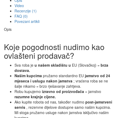
Opis
Video
Recenzije (1)
FAQ (0)
Povezani artikli
Opis
Koje pogodnosti nudimo kao
ovlašteni prodavač?
Sva roba je
u našem skladištu u
EU (Slovačkoj) =
brza
dostava.
Našim kupcima
pružamo standardno EU
jamstvo od 24
mjeseca i uslugu nakon jamstva
; vraćena roba se ne
šalje nikamo = brzo rješavanje zahtjeva.
Robu kupujemo
izravno od proizvođača
= jamstvo
razumne krajnje cijene.
Ako kupite robota od nas, također nudimo
post-jamstveni
servis
, rezervne dijelove dostupne samo našim kupcima.
Mi stoga pružamo usluge nakon jamstva isključivo našim
kupcima.