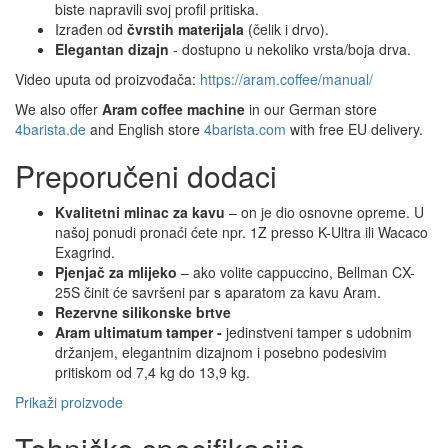
biste napravili svoj profil pritiska.
Izrađen od
čvrstih materijala
(čelik i drvo).
Elegantan dizajn
- dostupno u nekoliko vrsta/boja drva.
Video uputa od proizvođača:
https://aram.coffee/manual/
We also offer
Aram coffee machine
in our German store
4barista.de
and English store
4barista.com
with free EU delivery.
Preporučeni dodaci
Kvalitetni mlinac za kavu
– on je dio osnovne opreme. U
našoj ponudi pronaći ćete npr. 1Z presso K-Ultra ili Wacaco
Exagrind.
Pjenjač za mlijeko
– ako volite cappuccino, Bellman CX-
25S činit će savršeni par s aparatom za kavu Aram.
Rezervne silikonske brtve
Aram ultimatum tamper -
jedinstveni tamper s udobnim
držanjem, elegantnim dizajnom i posebno podesivim
pritiskom od 7,4 kg do 13,9 kg.
Prikaži proizvode