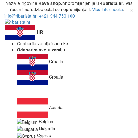
Naziv e-trgovine
Kava shop.hr
promijenjen je u
4Barista.hr
. Vaš
×
račun i narudžbe ostat će nepromijenjeni.
Više informacija
.
info@4barista.hr
+421 944 750 100
HR
Odaberite zemlju isporuke
Odaberite svoju zemlju
Croatia
Croatia
Austria
Belgium
Bulgaria
Cyprus