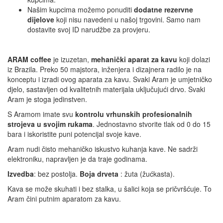
Našim kupcima možemo ponuditi
dodatne rezervne
dijelove
koji nisu navedeni u našoj trgovini. Samo nam
dostavite svoj ID narudžbe za provjeru.
ARAM coffee
je izuzetan,
mehanički aparat za kavu
koji dolazi
iz Brazila. Preko 50 majstora, inženjera i dizajnera radilo je na
konceptu i izradi ovog aparata za kavu. Svaki Aram je umjetničko
djelo, sastavljen od kvalitetnih materijala uključujući drvo. Svaki
Aram je stoga jedinstven.
S Aramom imate svu
kontrolu vrhunskih profesionalnih
strojeva u svojim rukama
. Jednostavno stvorite tlak od 0 do 15
bara i iskoristite puni potencijal svoje kave.
Aram nudi čisto mehaničko iskustvo kuhanja kave. Ne sadrži
elektroniku, napravljen je da traje godinama.
Izvedba
: bez postolja.
Boja drveta
: žuta (žućkasta).
Kava se može skuhati i bez stalka, u šalici koja se pričvršćuje. To
Aram čini putnim aparatom za kavu.