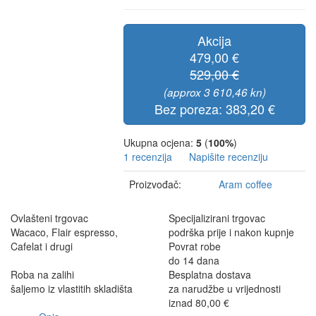
Akcija
479,00 €
529,00 €
(approx 3 610,46 kn)
Bez poreza: 383,20 €
Ukupna ocjena:
5
(
100%
)
1 recenzija
Napišite recenziju
Proizvođač:
Aram coffee
Ovlašteni trgovac
Specijalizirani trgovac
Wacaco, Flair espresso,
podrška prije i nakon kupnje
Cafelat i drugi
Povrat robe
do 14 dana
Roba na zalihi
Besplatna dostava
šaljemo iz vlastitih skladišta
za narudžbe u vrijednosti
iznad 80,00 €