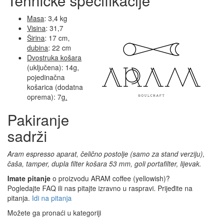
Tehničke specifikacije
Masa
: 3,4 kg
Visina
: 31,7
Širina
: 17 cm,
dubina
: 22 cm
Dvostruka košara
(uključena): 14g,
pojedinačna
košarica (dodatna
oprema): 7
g.
Pakiranje
sadrži
Aram espresso aparat, čelično postolje (samo za stand verziju),
čaša, tamper, dupla filter košara 53 mm, goli portafilter, lijevak.
Imate pitanje
o proizvodu ARAM coffee (yellowish)?
Pogledajte FAQ ili nas pitajte izravno u raspravi. Prijeđite na
pitanja.
Idi na pitanja
Možete ga pronaći u kategoriji