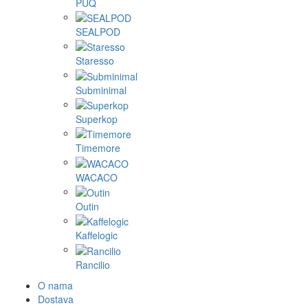
PUQ
SEALPOD
Staresso
Subminimal
Superkop
Timemore
WACACO
Outin
Kaffelogic
Rancilio
O nama
Dostava