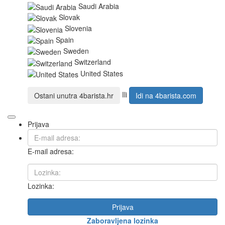
Saudi Arabia
Slovak
Slovenia
Spain
Sweden
Switzerland
United States
Ili
Ostani unutra
4barista.hr
Idi na
4barista.com
Prijava
E-mail adresa:
Lozinka:
Prijava
Zaboravljena lozinka