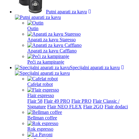
Italy
Putni aparati za kavu
Latvia
Lichtenstein
Outin
Lithuania
Aparati za kavu Staresso
Luxembourg
Aparati za kavu Cafflano
Malta
Peći za kampiranje
Netherlands
Specijalni aparati za kavu
Other country
Cafelat robot
Poland
Flair espresso
Portugal
Flair 58
Flair 49 PRO
Flair PRO
Flair Classic /
Signature
Flair NEO FLEX
Flair 2GO
Flair dodaci
Romania
Bellman coffee
Saudi Arabia
Rok espresso
Slovak