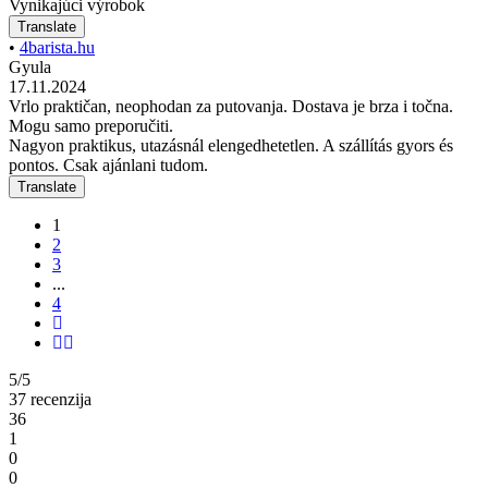
Vynikajúci výrobok
Translate
•
4barista.hu
Gyula
17.11.2024
Vrlo praktičan, neophodan za putovanja. Dostava je brza i točna.
Mogu samo preporučiti.
Nagyon praktikus, utazásnál elengedhetetlen. A szállítás gyors és
pontos. Csak ajánlani tudom.
Translate
1
2
3
...
4
5/5
37 recenzija
36
1
0
0