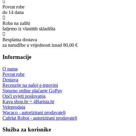
Povrat robe
do 14 dana
Roba na zalihi
šaljemo iz vlastitih skladišta
Besplatna dostava
za narudžbe u vrijednosti iznad 80,00 €
Informacije
O nama
Povrat robe
Dostava
Recenzije na našoj e-trgovini
Sigurno online plaćanje GoPay
Opći uvjeti poslovanja
Kava shop.hr = 4Barista.hr
Veleprodaja
Wacaco - autorizirani prodavatelj
Cafelat Robot - autorizirani prodavatelj
Služba za korisnike