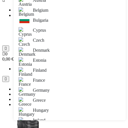
Austria
Prijava
Belgium
E-mail adresa:
Bulgaria
Lozinka:
Prijava
Cyprus
Zaboravljena lozinka
Registracija
Czech
Denmark
0
0,00 €
Estonia
Vaša košarica je prazna!!
Finland
France
Sve kategorije
Germany
Brendovi
Informacije
Greece
Blog
Hungary
Ireland