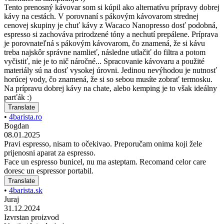
Tento prenosný kávovar som si kúpil ako alternatívu prípravy dobrej
kávy na cestách. V porovnaní s pákovým kávovarom strednej
cenovej skupiny je chuť kávy z Wacaco Nanopresso dosť podobná,
espresso si zachováva prirodzené tóny a nechutí prepálene. Príprava
je porovnateľná s pákovým kávovarom, čo znamená, že si kávu
treba najskôr správne namlieť, následne utlačiť do filtra a potom
vyčistiť, nie je to nič náročné... Spracovanie kávovaru a použité
materiály sú na dosť vysokej úrovni. Jedinou nevýhodou je nutnosť
horúcej vody, čo znamená, že si so sebou musíte zobrať termosku.
Na prípravu dobrej kávy na chate, alebo kemping je to však ideálny
parťák :)
Translate
•
4barista.ro
Bogdan
08.01.2025
Pravi espresso, nisam to očekivao. Preporučam onima koji žele
prijenosni aparat za espresso.
Face un espresso bunicel, nu ma asteptam. Recomand celor care
doresc un espressor portabil.
Translate
•
4barista.sk
Juraj
31.12.2024
Izvrstan proizvod