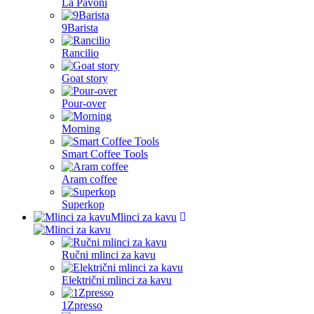
La Pavoni
Slovenia
9Barista
Spain
Rancilio
Sweden
Goat story
Switzerland
Pour-over
United States
Morning
Smart Coffee Tools
Aram coffee
Superkop
Mlinci za kavu
Ručni mlinci za kavu
Električni mlinci za kavu
1Zpresso