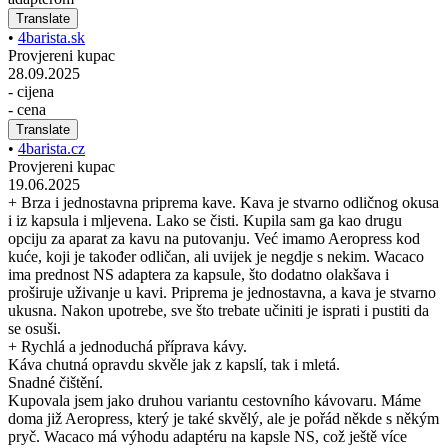
Translate
•
4barista.sk
Provjereni kupac
28.09.2025
- cijena
- cena
Translate
•
4barista.cz
Provjereni kupac
19.06.2025
+ Brza i jednostavna priprema kave. Kava je stvarno odličnog okusa
i iz kapsula i mljevena. Lako se čisti. Kupila sam ga kao drugu
opciju za aparat za kavu na putovanju. Već imamo Aeropress kod
kuće, koji je također odličan, ali uvijek je negdje s nekim. Wacaco
ima prednost NS adaptera za kapsule, što dodatno olakšava i
proširuje uživanje u kavi. Priprema je jednostavna, a kava je stvarno
ukusna. Nakon upotrebe, sve što trebate učiniti je isprati i pustiti da
se osuši.
+ Rychlá a jednoduchá příprava kávy.
Káva chutná opravdu skvěle jak z kapslí, tak i mletá.
Snadné čištění.
Kupovala jsem jako druhou variantu cestovního kávovaru. Máme
doma již Aeropress, který je také skvělý, ale je pořád někde s někým
pryč. Wacaco má výhodu adaptéru na kapsle NS, což ještě více