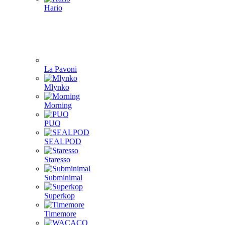
Hario
La Pavoni
Mlynko
Morning
PUQ
SEALPOD
Staresso
Subminimal
Superkop
Timemore