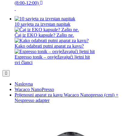
(8:00-12:00)
10 savjeta za izvrstan napitak
Čaj iz EKO kapsule? Zašto ne.
Kako odabrati putni aparat za kavu?
Espresso tonik – osvježavajući ljetni hit
svi članci
Naslovna
Wacaco NanoPresso
Prijenosni aparat za kavu Wacaco Nanopresso (crni) +
Nespresso adapter