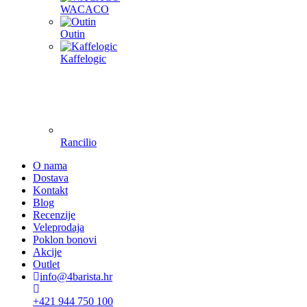
WACACO
Outin
Kaffelogic
Rancilio
O nama
Dostava
Kontakt
Blog
Recenzije
Veleprodaja
Poklon bonovi
Akcije
Outlet
info@4barista.hr
+421 944 750 100