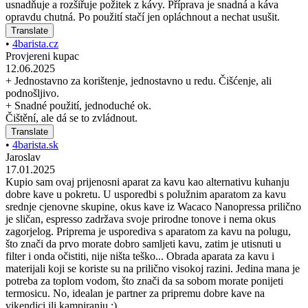
usnadňuje a rozšiřuje požitek z kávy. Příprava je snadná a káva
opravdu chutná. Po použití stačí jen opláchnout a nechat usušit.
Translate
•
4barista.cz
Provjereni kupac
12.06.2025
+ Jednostavno za korištenje, jednostavno u redu. Čišćenje, ali
podnošljivo.
+ Snadné použití, jednoduché ok.
Čištění, ale dá se to zvládnout.
Translate
•
4barista.sk
Jaroslav
17.01.2025
Kupio sam ovaj prijenosni aparat za kavu kao alternativu kuhanju
dobre kave u pokretu. U usporedbi s polužnim aparatom za kavu
srednje cjenovne skupine, okus kave iz Wacaco Nanopressa prilično
je sličan, espresso zadržava svoje prirodne tonove i nema okus
zagorjelog. Priprema je usporediva s aparatom za kavu na polugu,
što znači da prvo morate dobro samljeti kavu, zatim je utisnuti u
filter i onda očistiti, nije ništa teško... Obrada aparata za kavu i
materijali koji se koriste su na prilično visokoj razini. Jedina mana je
potreba za toplom vodom, što znači da sa sobom morate ponijeti
termosicu. No, idealan je partner za pripremu dobre kave na
vikendici ili kampiranju :)