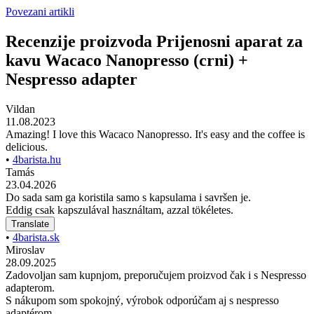
Povezani artikli
Recenzije proizvoda Prijenosni aparat za
kavu Wacaco Nanopresso (crni) +
Nespresso adapter
Vildan
11.08.2023
Amazing! I love this Wacaco Nanopresso. It's easy and the coffee is
delicious.
•
4barista.hu
Tamás
23.04.2026
Do sada sam ga koristila samo s kapsulama i savršen je.
Eddig csak kapszulával használtam, azzal tökéletes.
Translate
•
4barista.sk
Miroslav
28.09.2025
Zadovoljan sam kupnjom, preporučujem proizvod čak i s Nespresso
adapterom.
S nákupom som spokojný, výrobok odporúčam aj s nespresso
adaptérom