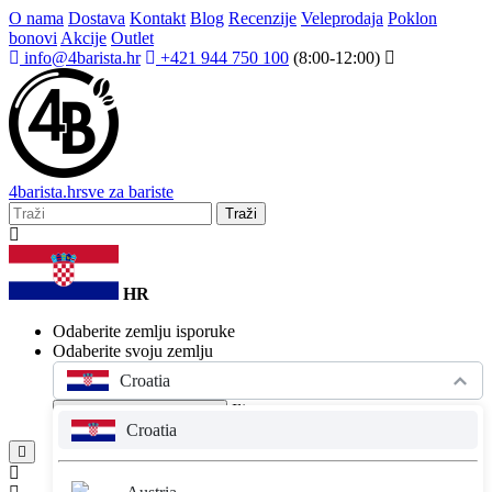
O nama
Dostava
Kontakt
Blog
Recenzije
Veleprodaja
Poklon
bonovi
Akcije
Outlet
info@4barista.hr
+421 944 750 100
(8:00-12:00)
4
barista
.hr
sve za bariste
Traži
HR
Odaberite zemlju isporuke
Odaberite svoju zemlju
Croatia
Ili
Ostani unutra
4barista.hr
Croatia