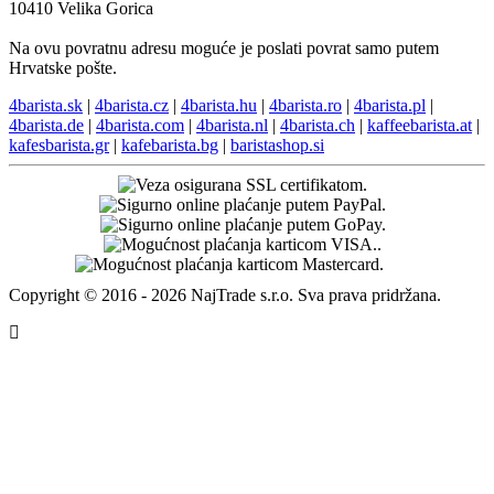
10410 Velika Gorica
Na ovu povratnu adresu moguće je poslati povrat samo putem
Hrvatske pošte.
4barista.sk
|
4barista.cz
|
4barista.hu
|
4barista.ro
|
4barista.pl
|
4barista.de
|
4barista.com
|
4barista.nl
|
4barista.ch
|
kaffeebarista.at
|
kafesbarista.gr
|
kafebarista.bg
|
baristashop.si
Copyright © 2016 - 2026 NajTrade s.r.o. Sva prava pridržana.