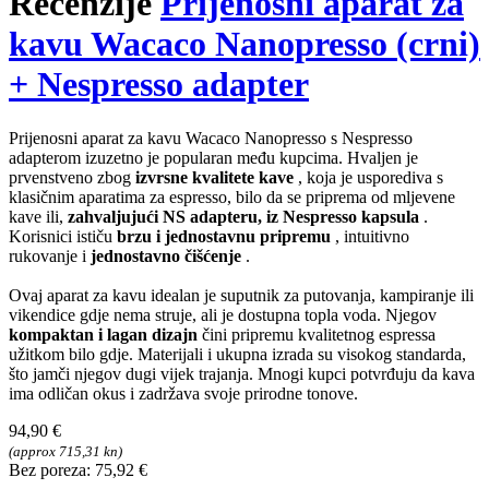
Recenzije
Prijenosni aparat za
kavu Wacaco Nanopresso (crni)
+ Nespresso adapter
Prijenosni aparat za kavu Wacaco Nanopresso s Nespresso
adapterom izuzetno je popularan među kupcima. Hvaljen je
prvenstveno zbog
izvrsne kvalitete kave
, koja je usporediva s
klasičnim aparatima za espresso, bilo da se priprema od mljevene
kave ili,
zahvaljujući NS adapteru, iz Nespresso kapsula
.
Korisnici ističu
brzu i jednostavnu pripremu
, intuitivno
rukovanje i
jednostavno čišćenje
.
Ovaj aparat za kavu idealan je suputnik za putovanja, kampiranje ili
vikendice gdje nema struje, ali je dostupna topla voda. Njegov
kompaktan i lagan dizajn
čini pripremu kvalitetnog espressa
užitkom bilo gdje. Materijali i ukupna izrada su visokog standarda,
što jamči njegov dugi vijek trajanja. Mnogi kupci potvrđuju da kava
ima odličan okus i zadržava svoje prirodne tonove.
94,90 €
(approx 715,31 kn)
Bez poreza: 75,92 €