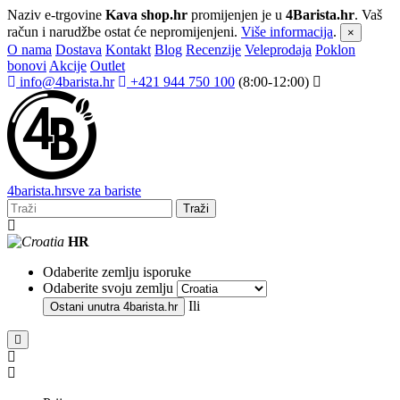
Naziv e-trgovine
Kava shop.hr
promijenjen je u
4Barista.hr
. Vaš
račun i narudžbe ostat će nepromijenjeni.
Više informacija
.
×
O nama
Dostava
Kontakt
Blog
Recenzije
Veleprodaja
Poklon
bonovi
Akcije
Outlet
info@4barista.hr
+421 944 750 100
(8:00-12:00)
4
barista
.hr
sve za bariste
Traži
HR
Odaberite zemlju isporuke
Odaberite svoju zemlju
Ili
Ostani unutra
4barista.hr