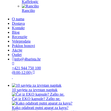
Kaffelogic
Rancilio
O nama
Dostava
Kontakt
Blog
Recenzije
Veleprodaja
Poklon bonovi
Akcije
Outlet
info@4barista.hr
+421 944 750 100
(8:00-12:00)
10 savjeta za izvrstan napitak
Čaj iz EKO kapsule? Zašto ne.
Kako odabrati putni aparat za kavu?