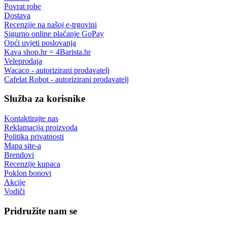
Povrat robe
Dostava
Recenzije na našoj e-trgovini
Sigurno online plaćanje GoPay
Opći uvjeti poslovanja
Kava shop.hr = 4Barista.hr
Veleprodaja
Wacaco - autorizirani prodavatelj
Cafelat Robot - autorizirani prodavatelj
Služba za korisnike
Kontaktirajte nas
Reklamacija proizvoda
Politika privatnosti
Mapa site-a
Brendovi
Recenzije kupaca
Poklon bonovi
Akcije
Vodiči
Pridružite nam se