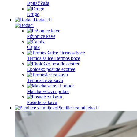
Ispirač čaša
Drugo
Dodaci
Pržionice kave
Čajnik
Termos šalice i termos boce
Ekološko posuđe ecotree
Termosice za kavu
Matcha setovi i pribor
Posude za kavu
Pjenilice za mlijeko