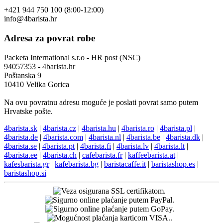
+421 944 750 100 (8:00-12:00)
info@4barista.hr
Adresa za povrat robe
Packeta International s.r.o - HR post (NSC)
94057353 - 4barista.hr
Poštanska 9
10410 Velika Gorica
Na ovu povratnu adresu moguće je poslati povrat samo putem
Hrvatske pošte.
4barista.sk
|
4barista.cz
|
4barista.hu
|
4barista.ro
|
4barista.pl
|
4barista.de
|
4barista.com
|
4barista.nl
|
4barista.be
|
4barista.dk
|
4barista.se
|
4barista.pt
|
4barista.fi
|
4barista.lv
|
4barista.lt
|
4barista.ee
|
4barista.ch
|
cafebarista.fr
|
kaffeebarista.at
|
kafesbarista.gr
|
kafebarista.bg
|
baristacaffe.it
|
baristashop.es
|
baristashop.si