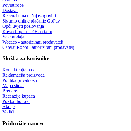
Povrat robe
Dostava
Recenzije na našoj e-trgovini
Sigurno online plaćanje GoPay
Opći uvjeti poslovanja
Kava shop.hr = 4Barista.hr
Veleprodaja
Wacaco - autorizirani prodavatelj
Cafelat Robot - autorizirani prodavatelj
Služba za korisnike
Kontaktirajte nas
Reklamacija proizvoda
Politika privatnosti
Mapa site-a
Brendovi
Recenzije kupaca
Poklon bonovi
Akcije
Vodiči
Pridružite nam se