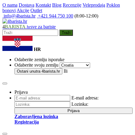
O nama
Dostava
Kontakt
Blog
Recenzije
Veleprodaja
Poklon
bonovi
Akcije
Outlet
info@4barista.hr
+421 944 750 100
(8:00-12:00)
4
BARISTA
sve za bariste
.hr
Traži
HR
Odaberite zemlju isporuke
Odaberite svoju zemlju
Ili
Ostani unutra
4barista.hr
Prijava
E-mail adresa:
Lozinka:
Prijava
Zaboravljena lozinka
Registracija