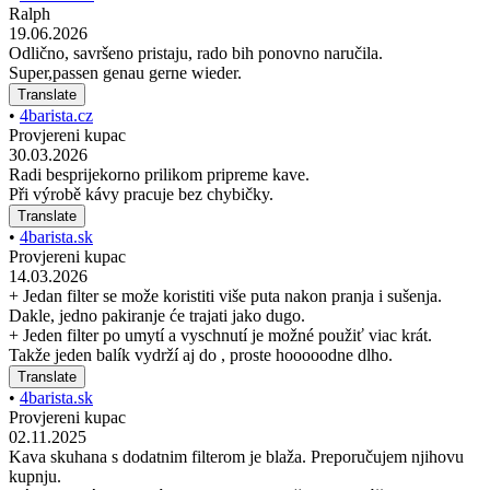
Ralph
19.06.2026
Odlično, savršeno pristaju, rado bih ponovno naručila.
Super,passen genau gerne wieder.
Translate
•
4barista.cz
Provjereni kupac
30.03.2026
Radi besprijekorno prilikom pripreme kave.
Při výrobě kávy pracuje bez chybičky.
Translate
•
4barista.sk
Provjereni kupac
14.03.2026
+ Jedan filter se može koristiti više puta nakon pranja i sušenja.
Dakle, jedno pakiranje će trajati jako dugo.
+ Jeden filter po umytí a vyschnutí je možné použiť viac krát.
Takže jeden balík vydrží aj do , proste hooooodne dlho.
Translate
•
4barista.sk
Provjereni kupac
02.11.2025
Kava skuhana s dodatnim filterom je blaža. Preporučujem njihovu
kupnju.