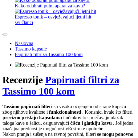
Kako odabrati putni aparat za kavu?
Espresso tonik – osvježavajući ljetni hit
svi članci
Naslovna
Tassimo kapsule
Papirnati filtri za Tassimo 100 kom
Recenzije
Papirnati filtri za
Tassimo 100 kom
Tassimo papirnati filteri
su visoko ocijenjeni od strane kupaca
zbog njihove kvalitete i
funkcionalnosti
. Korisnici hvale što filteri
precizno pristaju kapsulama
i učinkovito sprječavaju ulazak
taloga kave u šalicu, osiguravajući
čišću i glatkiju kavu
. Još jedna
značajna prednost je mogućnost višestruke upotrebe.
Nakon pranja i sušenja na ravnoj površini, filteri
se mogu ponovno