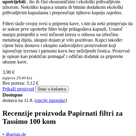
upotrijebiti
, što ih čini ekonomičnim i ekološki prihvatljivim
izborom. Nekoliko kupaca smatra ih bitnim dodatkom ekološki
prihvatljivim kapsulama i preporučuje njihovu kupnju zajedno.
Filteri služe svojoj svrsi u pripremi kave, s tim da neki primjećuju da
se nakon prve upotrebe filter bolje prilagođava kapsuli. Unatoč
manjoj primjedbi u vezi točnosti izreza u odnosu na izbočinu
metalnog dijela, ukupni dojam je vrlo pozitivan. Kupci također
cijene brzu dostavu i ukupno zadovoljstvo proizvodom koji
isporučuje izvrsnu i pjenastu kavu bez neželjenih čestica. Proizvod
je opisan kao praktičan pomagač i odličan dodatak za pripremu
ukusne kave.
3,90 €
(approx 29,40 kn)
Bez poreza: 3,12 €
Prikaži proizvod
Stavi u košaricu
Dostupno
dostava na 11.8.
(
opcije isporuke
)
Recenzije proizvoda Papirnati filtri za
Tassimo 100 kom
•
4barista.de