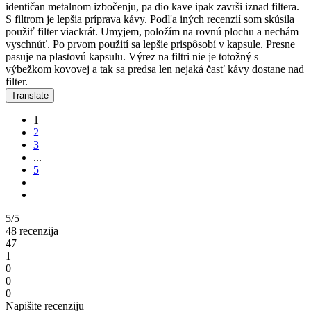
identičan metalnom izbočenju, pa dio kave ipak završi iznad filtera.
S filtrom je lepšia príprava kávy. Podľa iných recenzií som skúsila
použiť filter viackrát. Umyjem, položím na rovnú plochu a nechám
vyschnúť. Po prvom použití sa lepšie prispôsobí v kapsule. Presne
pasuje na plastovú kapsulu. Výrez na filtri nie je totožný s
výbežkom kovovej a tak sa predsa len nejaká časť kávy dostane nad
filter.
Translate
1
2
3
...
5
5/5
48 recenzija
47
1
0
0
0
Napišite recenziju