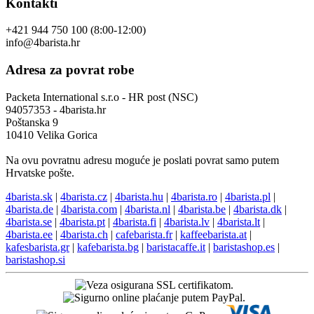
Kontakti
+421 944 750 100 (8:00-12:00)
info@4barista.hr
Adresa za povrat robe
Packeta International s.r.o - HR post (NSC)
94057353 - 4barista.hr
Poštanska 9
10410 Velika Gorica
Na ovu povratnu adresu moguće je poslati povrat samo putem
Hrvatske pošte.
4barista.sk
|
4barista.cz
|
4barista.hu
|
4barista.ro
|
4barista.pl
|
4barista.de
|
4barista.com
|
4barista.nl
|
4barista.be
|
4barista.dk
|
4barista.se
|
4barista.pt
|
4barista.fi
|
4barista.lv
|
4barista.lt
|
4barista.ee
|
4barista.ch
|
cafebarista.fr
|
kaffeebarista.at
|
kafesbarista.gr
|
kafebarista.bg
|
baristacaffe.it
|
baristashop.es
|
baristashop.si