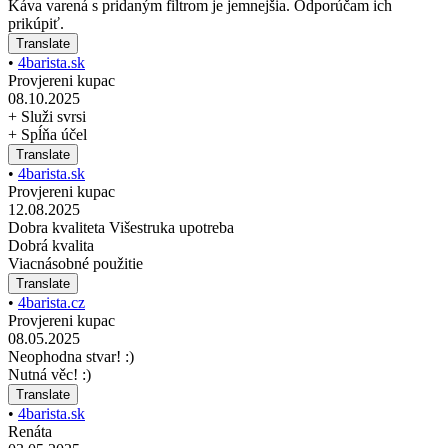
Káva varená s pridaným filtrom je jemnejšia. Odporúčam ich
prikúpiť.
Translate
•
4barista.sk
Provjereni kupac
08.10.2025
+ Služi svrsi
+ Spĺňa účel
Translate
•
4barista.sk
Provjereni kupac
12.08.2025
Dobra kvaliteta Višestruka upotreba
Dobrá kvalita
Viacnásobné použitie
Translate
•
4barista.cz
Provjereni kupac
08.05.2025
Neophodna stvar! :)
Nutná věc! :)
Translate
•
4barista.sk
Renáta