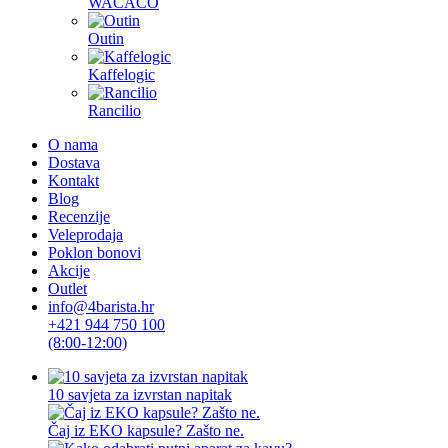
WACACO
Outin
Kaffelogic
Rancilio
O nama
Dostava
Kontakt
Blog
Recenzije
Veleprodaja
Poklon bonovi
Akcije
Outlet
info@4barista.hr
+421 944 750 100
(8:00-12:00)
10 savjeta za izvrstan napitak
Čaj iz EKO kapsule? Zašto ne.