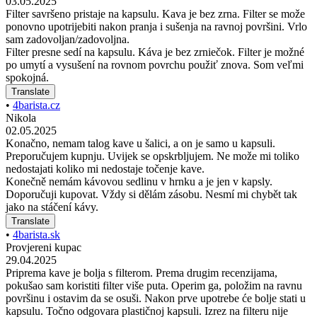
03.05.2025
Filter savršeno pristaje na kapsulu. Kava je bez zrna. Filter se može
ponovno upotrijebiti nakon pranja i sušenja na ravnoj površini. Vrlo
sam zadovoljan/zadovoljna.
Filter presne sedí na kapsulu. Káva je bez zrniečok. Filter je možné
po umytí a vysušení na rovnom povrchu použiť znova. Som veľmi
spokojná.
Translate
•
4barista.cz
Nikola
02.05.2025
Konačno, nemam talog kave u šalici, a on je samo u kapsuli.
Preporučujem kupnju. Uvijek se opskrbljujem. Ne može mi toliko
nedostajati koliko mi nedostaje točenje kave.
Konečně nemám kávovou sedlinu v hrnku a je jen v kapsly.
Doporučuji kupovat. Vždy si dělám zásobu. Nesmí mi chybět tak
jako na stáčení kávy.
Translate
•
4barista.sk
Provjereni kupac
29.04.2025
Priprema kave je bolja s filterom. Prema drugim recenzijama,
pokušao sam koristiti filter više puta. Operim ga, položim na ravnu
površinu i ostavim da se osuši. Nakon prve upotrebe će bolje stati u
kapsulu. Točno odgovara plastičnoj kapsuli. Izrez na filteru nije