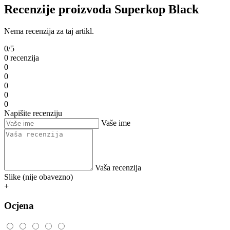
Recenzije proizvoda Superkop Black
Nema recenzija za taj artikl.
0/5
0 recenzija
0
0
0
0
0
Napišite recenziju
Vaše ime
Vaša recenzija
Slike (nije obavezno)
+
Ocjena