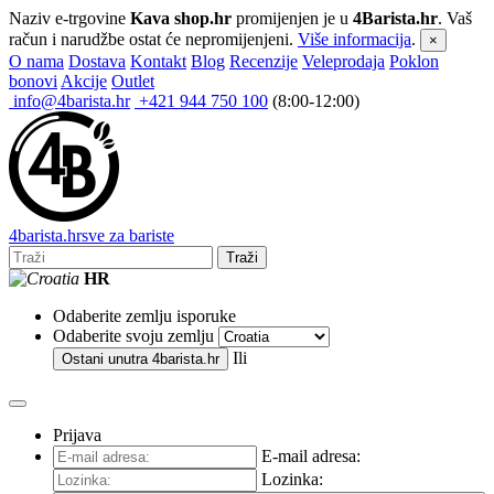
Naziv e-trgovine
Kava shop.hr
promijenjen je u
4Barista.hr
. Vaš
račun i narudžbe ostat će nepromijenjeni.
Više informacija
.
×
O nama
Dostava
Kontakt
Blog
Recenzije
Veleprodaja
Poklon
bonovi
Akcije
Outlet
info@4barista.hr
+421 944 750 100
(8:00-12:00)
4
barista
.hr
sve za bariste
Traži
HR
Odaberite zemlju isporuke
Odaberite svoju zemlju
Ili
Ostani unutra
4barista.hr
Prijava
E-mail adresa:
Lozinka: