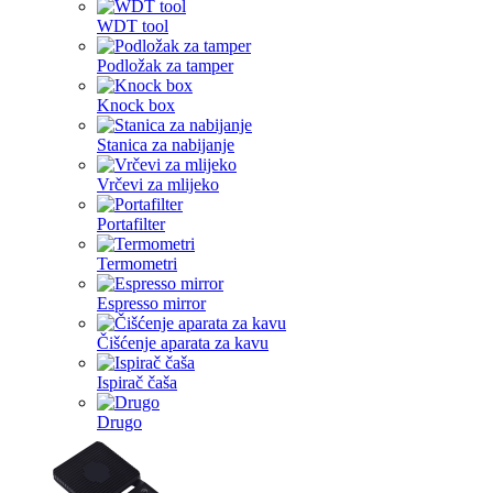
WDT tool
Podložak za tamper
Knock box
Stanica za nabijanje
Vrčevi za mlijeko
Portafilter
Termometri
Espresso mirror
Čišćenje aparata za kavu
Ispirač čaša
Drugo