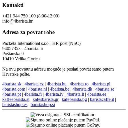
Kontakti
+421 944 750 100 (8:00-12:00)
info@4barista.hr
Adresa za povrat robe
Packeta International s.r.o - HR post (NSC)
94057353 - 4barista.hr
Poštanska 9
10410 Velika Gorica
Na ovu povratnu adresu moguće je poslati povrat samo putem
Hrvatske pošte.
4barista.sk
|
4barista.cz
|
4barista.hu
|
4barista.ro
|
4barista.pl
|
4barista.com
|
4barista.nl
|
4barista.be
|
4barista.dk
|
4barista.se
|
4barista.pt
|
4barista.fi
|
4barista.lv
|
4barista.lt
|
4barista.ee
|
kaffeebarista.at
|
kafesbarista.gr
|
kafebarista.bg
|
baristacaffe.it
|
baristashop.es
|
baristashop.si