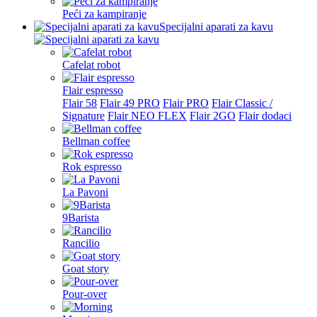
Peći za kampiranje
Specijalni aparati za kavu
Cafelat robot
Flair espresso
Flair 58
Flair 49 PRO
Flair PRO
Flair Classic /
Signature
Flair NEO FLEX
Flair 2GO
Flair dodaci
Bellman coffee
Rok espresso
La Pavoni
9Barista
Rancilio
Goat story
Pour-over