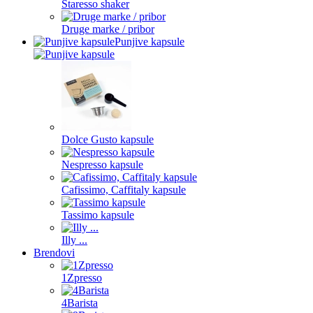
Staresso shaker
Druge marke / pribor
Punjive kapsule
Dolce Gusto kapsule
Nespresso kapsule
Cafissimo, Caffitaly kapsule
Tassimo kapsule
Illy ...
Brendovi
1Zpresso
4Barista