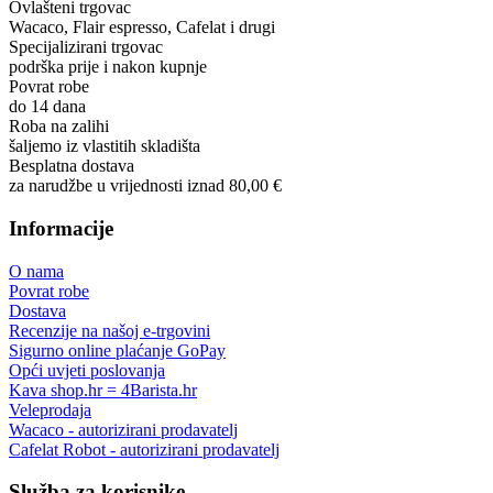
Ovlašteni trgovac
Wacaco, Flair espresso, Cafelat i drugi
Specijalizirani trgovac
podrška prije i nakon kupnje
Povrat robe
do 14 dana
Roba na zalihi
šaljemo iz vlastitih skladišta
Besplatna dostava
za narudžbe u vrijednosti iznad 80,00 €
Informacije
O nama
Povrat robe
Dostava
Recenzije na našoj e-trgovini
Sigurno online plaćanje GoPay
Opći uvjeti poslovanja
Kava shop.hr = 4Barista.hr
Veleprodaja
Wacaco - autorizirani prodavatelj
Cafelat Robot - autorizirani prodavatelj
Služba za korisnike