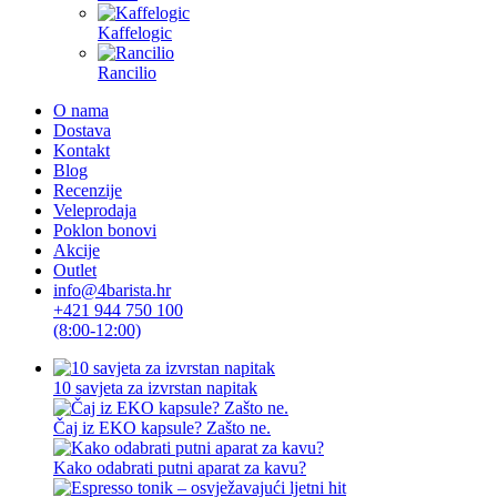
Kaffelogic
Rancilio
O nama
Dostava
Kontakt
Blog
Recenzije
Veleprodaja
Poklon bonovi
Akcije
Outlet
info@4barista.hr
+421 944 750 100
(8:00-12:00)
10 savjeta za izvrstan napitak
Čaj iz EKO kapsule? Zašto ne.
Kako odabrati putni aparat za kavu?