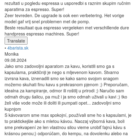
rezultati u pogledu espressa u usporedbi s raznim skupim ručnim
aparatima za espresso. Super!
Zeer tevreden. De upgrade is ook een verbetering. Het vorige
model gaf vrij snel problemen met de pomp.
Beste resultaat qua espresso vergeleken met verschillende dure
handpress espresso machines. Super!
Translate
•
4barista.sk
Monika
09.08.2024
Jako smo zadovoljni aparatom za kavu, koristili smo ga s
kapsulama, praktičniji je nego s mljevenom kavom. Stvarno
izvrsna kava, iznenadili smo se kako samo svojom snagom
možemo skuhati finu kavu s prekrasnom pjenom ;) Preporučam,
idealna za kampiranje, odmor ili roštilj u prirodi ;) Naručio sam
odmah drugu šalicu, pa muž i ja smo odmah uživali u kavi ;) tko
želi više vode može ili doliti ili pumpati opet... zadovoljni smo
kupnjom
S kávovarom sme max spokojní, používali sme ho s kapsulami, je
to praktickejšie ako s mletou kávou. Naozaj výborná kava, boli
sme prekvapení ze len vlastnou silou vieme urobiť fajnú kávu s
krásnou penou;) odporúčam, do kempu, na dovolenku alebo na