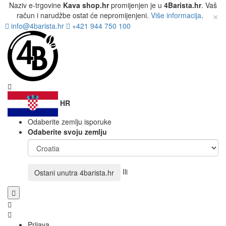
Naziv e-trgovine
Kava shop.hr
promijenjen je u
4Barista.hr
. Vaš
×
račun i narudžbe ostat će nepromijenjeni.
Više informacija
.
info@4barista.hr
+421 944 750 100
HR
Odaberite zemlju isporuke
Odaberite svoju zemlju
Ili
Ostani unutra
4barista.hr
Prijava