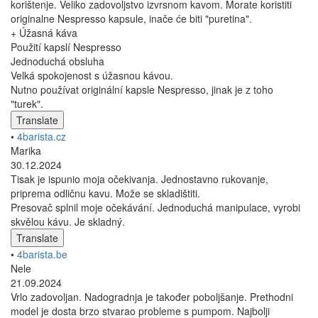
korištenje. Veliko zadovoljstvo izvrsnom kavom. Morate koristiti
originalne Nespresso kapsule, inače će biti "puretina".
+ Úžasná káva
Použití kapslí Nespresso
Jednoduchá obsluha
Velká spokojenost s úžasnou kávou.
Nutno používat originální kapsle Nespresso, jinak je z toho
"turek".
Translate
•
4barista.cz
Marika
30.12.2024
Tisak je ispunio moja očekivanja. Jednostavno rukovanje,
priprema odličnu kavu. Može se skladištiti.
Presovač splnil moje očekávání. Jednoduchá manipulace, vyrobi
skvělou kávu. Je skladný.
Translate
•
4barista.be
Nele
21.09.2024
Vrlo zadovoljan. Nadogradnja je također poboljšanje. Prethodni
model je dosta brzo stvarao probleme s pumpom. Najbolji