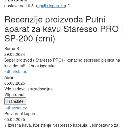
dostava na 10.8.
(
opcije isporuke
)
Recenzije proizvoda Putni
aparat za kavu Staresso PRO |
SP-200 (crni)
Borna S.
29.03.2024
Super proizvod ( Staresso PRO) - konacno espresso pjenica na
kavi doma!!!! i brza isporuka.
•
4barista.ee
Aivar
05.08.2025
Vrlo zadovoljan/zadovoljna.
Väga rahul.
Translate
•
4barista.cz
Provjereni kupac
05.05.2025
+ Izvrsna kava. Korištenje Nespresso kapsula. Jednostavno za