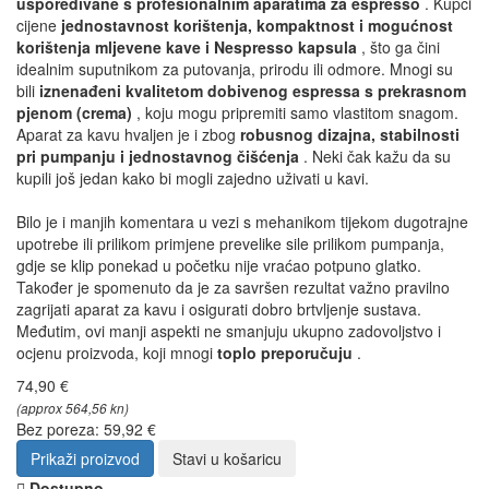
uspoređivane s profesionalnim aparatima za espresso
. Kupci
cijene
jednostavnost korištenja, kompaktnost i mogućnost
korištenja mljevene kave i Nespresso kapsula
, što ga čini
idealnim suputnikom za putovanja, prirodu ili odmore. Mnogi su
bili
iznenađeni kvalitetom dobivenog espressa s prekrasnom
pjenom (crema)
, koju mogu pripremiti samo vlastitom snagom.
Aparat za kavu hvaljen je i zbog
robusnog dizajna, stabilnosti
pri pumpanju i jednostavnog čišćenja
. Neki čak kažu da su
kupili još jedan kako bi mogli zajedno uživati u kavi.
Bilo je i manjih komentara u vezi s mehanikom tijekom dugotrajne
upotrebe ili prilikom primjene prevelike sile prilikom pumpanja,
gdje se klip ponekad u početku nije vraćao potpuno glatko.
Također je spomenuto da je za savršen rezultat važno pravilno
zagrijati aparat za kavu i osigurati dobro brtvljenje sustava.
Međutim, ovi manji aspekti ne smanjuju ukupno zadovoljstvo i
ocjenu proizvoda, koji mnogi
toplo preporučuju
.
74,90 €
(approx 564,56 kn)
Bez poreza: 59,92 €
Prikaži proizvod
Stavi u košaricu
Dostupno