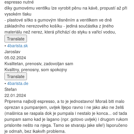
espresso nutné
díky gumovému ventilku lze vyrobit pěnu na kávě, propustí až při
vysokém tlaku
- plastové sítko s gumovým těsněním a ventilkem ve dně
základního nerezového košíku - jediná součástka z jiného
materiálu než nerez, která přichází do styku s vařicí vodou,
Translate
•
4barista.sk
Jaroslav
05.02.2024
Kvalitetan, prenosiv, zadovoljan sam
Kvalitny, prenosny, som spokojny
Translate
•
4barista.de
Stefan
22.01.2024
Priprema najbolji espresso, a to je jednostavno! Moraš biti malo
oprezan s pumpanjem, uvijek lijepo ravno i ne jako ako ne želiš
(mašinica se raspala dok je pumpala i nestalo je konca... od tada
pumpam samo kad je lagano (npr. gotovo uvijek) i drugom rukom
prislonite nešto na njega. Tamo se stvaraju jake sile!) Isporučeno
je odmah, bez ikakvih problema.