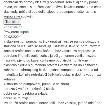
opekacku do prírody ideálny ;) objednala som si aj druhý pohár
rovno, tak sme si s mužom vychutnávali kávičku naraz ;) kto chce
viac vody, môže si bud doliat alebo prepumpovat ešte raz ... s
kúpou sme spokojni
Translate
•
4barista.cz
Provjereni kupac
20.02.2024
+ stabilnost pri pumpanju, inox unutrašnjost se pumpa odozgo +
staklena šalica, lako se rastavlja i sastavlja, lako se pere, možete
koristiti profesionalnu inox košaru, bez ventila, za espresso je
potrebno fino mljevenje, zahvaljujući gumenom ventilu možete
napraviti pjenu od kave, curi samo pod visokim pritiskom -
plastično cjedilo s gumenom brtvom i ventilom na dnu osnovne
košare od nehrđajućeg čelika - jedina komponenta izrađena od
materijala koji nije nehrđajući čelik koja dolazi u dodir s vodom za
kuhanje,
+ stabilita při pumpování, pumpuje se shora
nerezový vnitřek + skleněný šálek
dobře se to rozebírá a skládá
dobře se to myje
lze použít profesionální nerez košík, bez ventilku, jemné mletí na