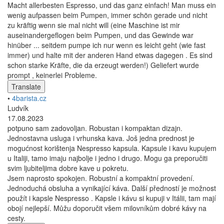
Macht allerbesten Espresso, und das ganz einfach! Man muss ein
wenig aufpassen beim Pumpen, immer schön gerade und nicht
zu kräftig wenn sie mal nicht will (eine Maschine ist mir
auseinandergeflogen beim Pumpen, und das Gewinde war
hinüber ... seitdem pumpe ich nur wenn es leicht geht (wie fast
immer) und halte mit der anderen Hand etwas dagegen . Es sind
schon starke Kräfte, die da erzeugt werden!) Geliefert wurde
prompt , keinerlei Probleme.
Translate
•
4barista.cz
Ludvík
17.08.2023
potpuno sam zadovoljan. Robustan i kompaktan dizajn.
Jednostavna usluga i vrhunska kava. Još jedna prednost je
mogućnost korištenja Nespresso kapsula. Kapsule i kavu kupujem
u Italiji, tamo imaju najbolje i jedno i drugo. Mogu ga preporučiti
svim ljubiteljima dobre kave u pokretu.
Jsem naprosto spokojen. Robustní a kompaktní provedení.
Jednoduchá obsluha a vynikající káva. Další předností je možnost
použít i kapsle Nespresso . Kapsle i kávu si kupuji v Itálii, tam mají
obojí nejlepší. Můžu doporučit všem milovníkům dobré kávy na
cesty.