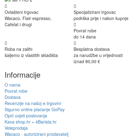
Ovlašteni trgovac
Specijalizirani trgovac
Wacaco, Flair espresso,
podrška prije i nakon kupnje
Cafelat i drugi
Povrat robe
do 14 dana
Roba na zalihi
Besplatna dostava
šaljemo iz vlastitih skladišta
za narudžbe u vrijednosti
iznad 80,00 €
Informacije
O nama
Povrat robe
Dostava
Recenzije na našoj e-trgovini
Sigurno online plaćanje GoPay
Opći uvjeti poslovanja
Kava shop.hr = 4Barista.hr
Veleprodaja
Wacaco - autorizirani prodavatelj