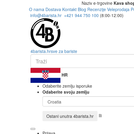
Naziv e-trgovine
Kava sho
O nama
Dostava
Kontakt
Blog
Recenzije
Veleprodaja
P
info@4barista.hr
+421 944 750 100
(8:00-12:00)
4
barista
.hr
sve za bariste
HR
Odaberite zemlju isporuke
Odaberite svoju zemlju
Ili
Ostani unutra
4barista.hr
Prijava