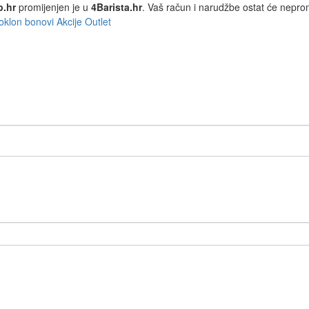
p.hr
promijenjen je u
4Barista.hr
. Vaš račun i narudžbe ostat će nepro
oklon bonovi
Akcije
Outlet