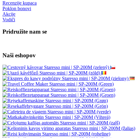
Dostava
Recenzije na našoj e-trgovini
Sigurno online plaćanje GoPay
Opći uvjeti poslovanja
Kava shop.hr = 4Barista.hr
Veleprodaja
Wacaco - autorizirani prodavatelj
Cafelat Robot - autorizirani prodavatelj
Služba za korisnike
Kontaktirajte nas
Reklamacija proizvoda
Politika privatnosti
Mapa site-a
Brendovi
Recenzije kupaca
Poklon bonovi
Akcije
Vodiči
Pridružite nam se