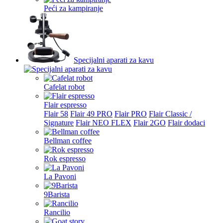
Peći za kampiranje
Specijalni aparati za kavu
Cafelat robot
Flair espresso
Flair 58
Flair 49 PRO
Flair PRO
Flair Classic /
Signature
Flair NEO FLEX
Flair 2GO
Flair dodaci
Bellman coffee
Rok espresso
La Pavoni
9Barista
Rancilio