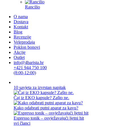
Rancilio
O nama
Dostava
Kontakt
Blog
Recenzije
Veleprodaja
Poklon bonovi
Akcije
Outlet
info@4barista.hr
+421 944 750 100
(8:00-12:00)