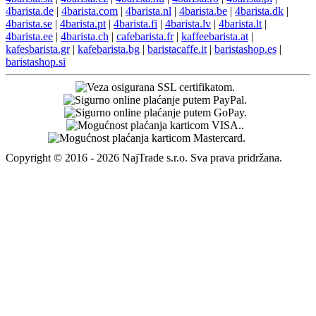
Kontakti
+421 944 750 100 (8:00-12:00)
info@4barista.hr
Adresa za povrat robe
Packeta International s.r.o - HR post (NSC)
94057353 - 4barista.hr
Poštanska 9
10410 Velika Gorica
Na ovu povratnu adresu moguće je poslati povrat samo putem
Hrvatske pošte.
4barista.sk
|
4barista.cz
|
4barista.hu
|
4barista.ro
|
4barista.pl
|
4barista.de
|
4barista.com
|
4barista.nl
|
4barista.be
|
4barista.dk
|
4barista.se
|
4barista.pt
|
4barista.fi
|
4barista.lv
|
4barista.lt
|
4barista.ee
|
4barista.ch
|
cafebarista.fr
|
kaffeebarista.at
|
kafesbarista.gr
|
kafebarista.bg
|
baristacaffe.it
|
baristashop.es
|
baristashop.si