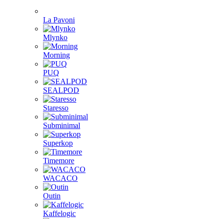
La Pavoni
Mlynko
Morning
PUQ
SEALPOD
Staresso
Subminimal
Superkop
Timemore
WACACO
Outin
Kaffelogic