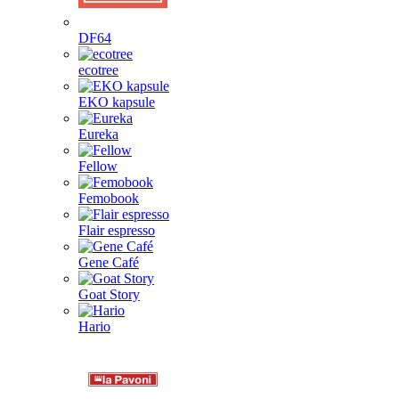
DF64
ecotree
EKO kapsule
Eureka
Fellow
Femobook
Flair espresso
Gene Café
Goat Story
Hario