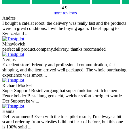
Vaša recenzija
Slike (nije obavezno)
+
Ocjena
Napišite recenziju
Recenzije naših kupaca
Reviews 79
• Excellent
4.9
more reviews
Andres
I bought a cafelat robot, the delivery was really fast and the products
were in great conditions. I will be buying again. The shipping to
Switzerland ...
Mihaylovich