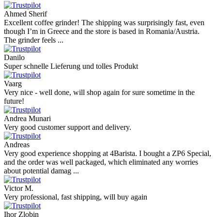
perfect all product,company,delivery, thanks recomended
Nerijus
Excellent store! Friendly and professional communication, fast
shipping, and the item arrived well packaged. The whole purchasing
experience was smoot ...
Richard Möckel
Super Support! Bestellvorgang hat super funktioniert. Ich einen
Feuer bei der Bestellung gemacht, welcher sofort korrigiert wurde.
Der Support ist w ...
Hanna
Def recommend! Even with the trust pilot results, I'm always a bit
scared ordering from websites I did not hear of before, but this one
is 100% solid ...
Ahmed Sherif
Excellent coffee grinder! The shipping was surprisingly fast, even
though I’m in Greece and the store is based in Romania/Austria.
The grinder feels ...
Danilo
Super schnelle Lieferung und tolles Produkt