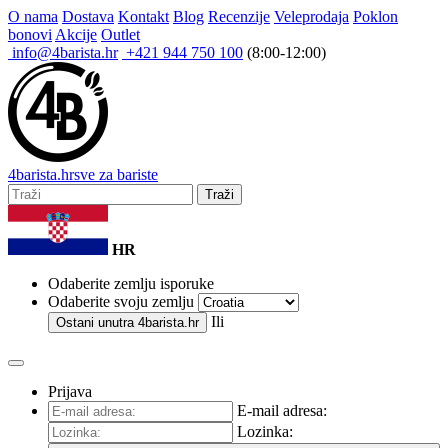
O nama
Dostava
Kontakt
Blog
Recenzije
Veleprodaja
Poklon
bonovi
Akcije
Outlet
info@4barista.hr
+421 944 750 100
(8:00-12:00)
4
barista
.hr
sve za bariste
Traži
HR
Odaberite zemlju isporuke
Odaberite svoju zemlju
Ili
Ostani unutra
4barista.hr
Prijava
E-mail adresa:
Lozinka: