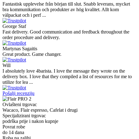
Vaarg
Very nice - well done, will shop again for sure sometime in the
future!
Andrea Munari
Very good customer support and delivery.
Andreas
Very good experience shopping at 4Barista. I bought a ZP6 Special,
and the order was well packaged, which eliminated any worries
about potential damag ...
Victor M.
Very professional, fast shipping, will buy again
Ihor Zlobin
Fantastisk upplevelse från början till slut. Snabb leverans, mycket
bra kommunikation och produkter av hög kvalitet. Allt kom
välpackat och i perf ...
George Staf
Fast delivery. Good communication and feedback throughout the
order procedure and delivery.
Martynas Sagaitis