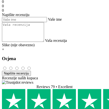
•
4barista.cz
Nejl
25.03.2026
Iz kapsule pravi jedan od najukusnijih espressa, ali čini mi se da se
mljevena kava ne može koristiti s mojim modelom? Postoje fiksni
noževi za kapsulu, video prikazuje drugačiji dizajn.
Z kapsle dělá jednu z nejchutnějších espresso, ale zdá se mi, že u
mého modelu mletou kávu použít nejde? Jsou tam pevně
zabudované nože pro kapslí, na videu je jiná konstrukce.
Translate
5/5
1 recenzija
1
0
0
0
0
Napišite recenziju
Vaše ime