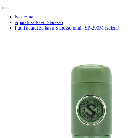
10 savjeta za izvrstan napitak
Čaj iz EKO kapsule? Zašto ne.
Kako odabrati putni aparat za kavu?
Espresso tonik – osvježavajući ljetni hit
svi članci
Naslovna
Aparati za kavu Staresso
Putni aparat za kavu Staresso mini | SP-200M (zeleni)