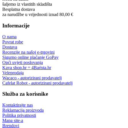
Great product. Game changer.
Will
I absolutely love 4barista. I love the message they wrote on the
delivery box. I love that they compiled a list of resources for me to
utilize for lea ...
Pošalji recenziju
Ovlašteni trgovac
Wacaco, Flair espresso, Cafelat i drugi
Specijalizirani trgovac
podrška prije i nakon kupnje
Povrat robe
do 14 dana
Roba na zalihi
šaljemo iz vlastitih skladišta
Besplatna dostava
za narudžbe u vrijednosti iznad 80,00 €
Informacije
O nama
Povrat robe