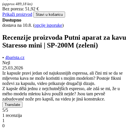
Recenzije
Putni aparat za kavu
Staresso mini | SP-200M
(zeleni)
Tražite li recenzije proizvoda Putni aparat za kavu Staresso mini |
SP-200M (zeleni)?
5 naših korisnika do sada je ovaj proizvod ocijenilo s 1 od 5
zvjezdica. U nastavku ćete pronaći recenzije i iskustva stvarnih
korisnika proizvoda Putni aparat za kavu Staresso mini | SP-200M
(zeleni).
64,90 €
(approx 489,18 kn)
Bez poreza: 51,92 €
Prikaži proizvod
Stavi u košaricu
Dostupno
dostava na 10.8.
(
opcije isporuke
)
Recenzije proizvoda Putni aparat za kavu
Staresso mini | SP-200M (zeleni)