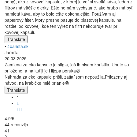
peny), ako z kovovej kapsule, z ktorej je veľmi svetlá káva, jeden z
filtrov má väčšie dierky. Ešte nemám vychytané, ako hrubo má byť
namletá káva, aby to bolo ešte dokonalejšie. Používam aj
papierový filter, ktorý presne pasuje do plastovej kapsule, na
rozdiel od kovovej, kde ten výrez na filtri nekopíruje tvar pri
kovovej kapsuli.
Translate
•
4barista.sk
Jarmila
20.03.2025
Zamjena za eko kapsule je stigla, još ih nisam koristila. Upute su
priložene, a na kutiji je i lijepa poruka😁
Náhrada za eko kapsule prišli, zatiaľ som nepoužila.Prilozeny aj
návod, na krabičke milé prianie😁
Translate
1
4.9/5
44 recenzija
41
3