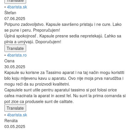
•
4barista.sk
Štefan
07.06.2025
Potpuno zadovoljstvo. Kapsule savršeno pristaju i ne cure. Lako
se pune i peru. Preporučujem!
Úplná spokojnosť . Kapsule presne sedia nepretekajú. Ľahko sa
plnia a umývajú. Doporučujem!
Translate
•
4barista.ro
Oana
30.05.2025
Kapsule su korisne za Tassimo aparat i na taj način mogu koristiti
bilo koju mljevenu kavu u aparatu. Ovo nije moja prva narudžba i
mogu reći da su proizvodi kvalitetni.
Capsulele sunt utile pentru aparatul tassimo si pot folosi orice
cafea macinata la aparat in acest fel. Nu sunt la prima comanda si
pot zice ca produsele sunt de calitate.
Translate
•
4barista.sk
Renáta
03.05.2025