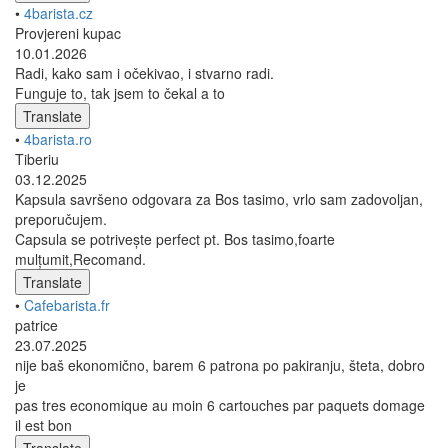
•
4barista.cz
Provjereni kupac
10.01.2026
Radi, kako sam i očekivao, i stvarno radi.
Funguje to, tak jsem to čekal a to
Translate
•
4barista.ro
Tiberiu
03.12.2025
Kapsula savršeno odgovara za Bos tasimo, vrlo sam zadovoljan,
preporučujem.
Capsula se potrivește perfect pt. Bos tasimo,foarte
mulțumit,Recomand.
Translate
•
Cafebarista.fr
patrice
23.07.2025
nije baš ekonomično, barem 6 patrona po pakiranju, šteta, dobro
je
pas tres economique au moin 6 cartouches par paquets domage
il est bon
Translate