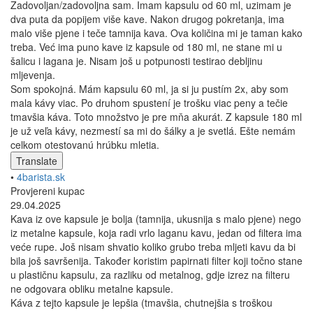
Zadovoljan/zadovoljna sam. Imam kapsulu od 60 ml, uzimam je
dva puta da popijem više kave. Nakon drugog pokretanja, ima
malo više pjene i teče tamnija kava. Ova količina mi je taman kako
treba. Već ima puno kave iz kapsule od 180 ml, ne stane mi u
šalicu i lagana je. Nisam još u potpunosti testirao debljinu
mljevenja.
Som spokojná. Mám kapsulu 60 ml, ja si ju pustím 2x, aby som
mala kávy viac. Po druhom spustení je trošku viac peny a tečie
tmavšia káva. Toto množstvo je pre mňa akurát. Z kapsule 180 ml
je už veľa kávy, nezmestí sa mi do šálky a je svetlá. Ešte nemám
celkom otestovanú hrúbku mletia.
Translate
•
4barista.sk
Provjereni kupac
29.04.2025
Kava iz ove kapsule je bolja (tamnija, ukusnija s malo pjene) nego
iz metalne kapsule, koja radi vrlo laganu kavu, jedan od filtera ima
veće rupe. Još nisam shvatio koliko grubo treba mljeti kavu da bi
bila još savršenija. Također koristim papirnati filter koji točno stane
u plastičnu kapsulu, za razliku od metalnog, gdje izrez na filteru
ne odgovara obliku metalne kapsule.
Káva z tejto kapsule je lepšia (tmavšia, chutnejšia s troškou