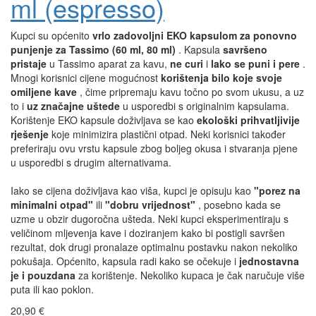
ml (espresso)
Kupci su općenito
vrlo zadovoljni
EKO kapsulom za ponovno
punjenje za Tassimo (60 ml, 80 ml)
. Kapsula
savršeno
pristaje
u Tassimo aparat za kavu,
ne curi
i
lako se puni i pere
.
Mnogi korisnici cijene mogućnost
korištenja bilo koje svoje
omiljene kave
, čime pripremaju kavu točno po svom ukusu, a uz
to i
uz značajne uštede
u usporedbi s originalnim kapsulama.
Korištenje EKO kapsule doživljava se kao
ekološki prihvatljivije
rješenje
koje minimizira plastični otpad. Neki korisnici također
preferiraju ovu vrstu kapsule zbog boljeg okusa i stvaranja pjene
u usporedbi s drugim alternativama.
Iako se cijena doživljava kao viša, kupci je opisuju kao
"porez na
minimalni otpad"
ili
"dobru vrijednost"
, posebno kada se
uzme u obzir dugoročna ušteda. Neki kupci eksperimentiraju s
veličinom mljevenja kave i doziranjem kako bi postigli savršen
rezultat, dok drugi pronalaze optimalnu postavku nakon nekoliko
pokušaja. Općenito, kapsula radi kako se očekuje i
jednostavna
je i pouzdana
za korištenje. Nekoliko kupaca je čak naručuje više
puta ili kao poklon.
20,90 €