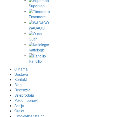
Superkop
Timemore
WACACO
Outin
Kaffelogic
Rancilio
O nama
Dostava
Kontakt
Blog
Recenzije
Veleprodaja
Poklon bonovi
Akcije
Outlet
info@4barista.hr