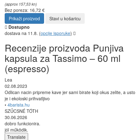
(approx 157,53 kn)
Bez poreza: 16,72 €
Prikaži proizvod
Stavi u košaricu
Dostupno
dostava na 11.8.
(
opcije isporuke
)
Recenzije proizvoda Punjiva
kapsula za Tassimo – 60 ml
(espresso)
Lea
02.08.2023
Odlican nacin pripreme kave jer sami birate koji okus zelite, a usto
je i ekoloski prihvatljivo
•
4barista.hu
SZŰCSNÉ TÓTH
30.06.2026
dobro funkcionira.
jól működik.
Translate