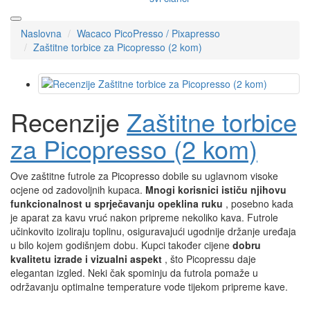
Naslovna
Wacaco PicoPresso / Pixapresso
Zaštitne torbice za Picopresso (2 kom)
Recenzije
Zaštitne torbice
za Picopresso (2 kom)
Ove zaštitne futrole za Picopresso dobile su uglavnom visoke
ocjene od zadovoljnih kupaca.
Mnogi korisnici ističu njihovu
funkcionalnost u sprječavanju opeklina ruku
, posebno kada
je aparat za kavu vruć nakon pripreme nekoliko kava. Futrole
učinkovito izoliraju toplinu, osiguravajući ugodnije držanje uređaja
u bilo kojem godišnjem dobu. Kupci također cijene
dobru
kvalitetu izrade i vizualni aspekt
, što Picopressu daje
elegantan izgled. Neki čak spominju da futrola pomaže u
održavanju optimalne temperature vode tijekom pripreme kave.