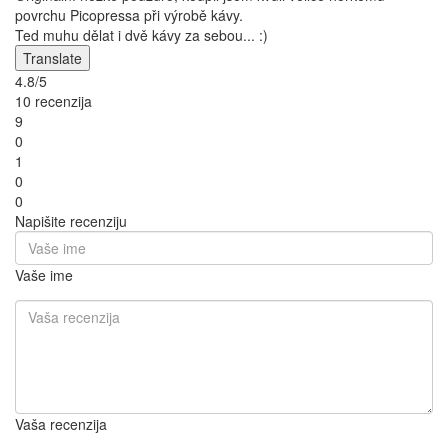
povrchu Picopressa při výrobě kávy.
Ted muhu dělat i dvě kávy za sebou... :)
Translate
4.8/5
10 recenzija
9
0
1
0
0
Napišite recenziju
Vaše ime
Vaša recenzija