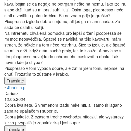
kavu, bojim se da negdje ne potrgam nešto na njemu. Iako izolira,
slabo drži, kad su mi prsti suhi, klizi. Osim toga, picopresso neće
stati u zaštitnu putnu torbicu. Pa ne znam gdje je greška?
Picopresso izgleda dobro u njemu, ali još ga nisam snašao. Za
sada će ostati u kutiji.
Na intrernetu chválená pomůcka pro lepší držení picopressa se
mi moc neosvědčila. Špatně se navléká na tělo kávovaru, mám
strach, že někde na tom něco roztrhnu. Sice to izoluje, ale špatně
se mi to drží, když mám suché prsty, tak to klouže. A navíc se s
tím picopresso nevejde do ochranného cestovního obalu. Tak
nevím kde je chyba?
Picopresso v tom vypadá dobře, ale zatím jsem tomu nepřišel na
chuť. Prozatím to zůstane v krabici.
Translate
•
4barista.pl
Dariusz
12.05.2024
Dobra kvaliteta. S vremenom izađu neke niti, ali samo ih lagano
zapalite upaljačem i super je.
Dobra jakość. Z czasem trochę wychodzą niteczki, ale wystarczy
lekko przypalić je zapalniczką i jest super.
Translate