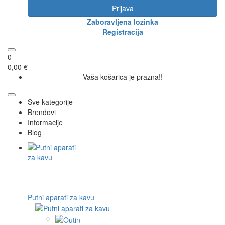
Prijava
Zaboravljena lozinka
Registracija
0
0,00 €
Vaša košarica je prazna!!
Sve kategorije
Brendovi
Informacije
Blog
Putni aparati za kavu