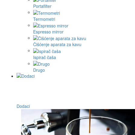
Portafilter
Termometri
Espresso mirror
Čišćenje aparata za kavu
Ispirač čaša
Drugo
Dodaci