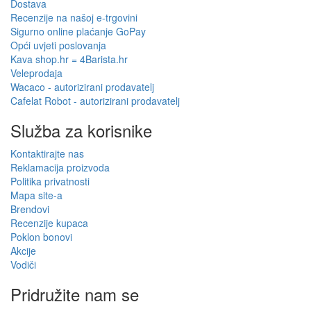
Dostava
Recenzije na našoj e-trgovini
Sigurno online plaćanje GoPay
Opći uvjeti poslovanja
Kava shop.hr = 4Barista.hr
Veleprodaja
Wacaco - autorizirani prodavatelj
Cafelat Robot - autorizirani prodavatelj
Služba za korisnike
Kontaktirajte nas
Reklamacija proizvoda
Politika privatnosti
Mapa site-a
Brendovi
Recenzije kupaca
Poklon bonovi
Akcije
Vodiči
Pridružite nam se