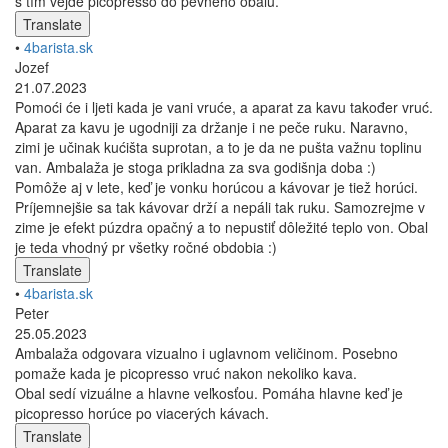
s tím vejde picopresso do pevného obalu.
Translate
•
4barista.sk
Jozef
21.07.2023
Pomoći će i ljeti kada je vani vruće, a aparat za kavu također vruć.
Aparat za kavu je ugodniji za držanje i ne peče ruku. Naravno,
zimi je učinak kućišta suprotan, a to je da ne pušta važnu toplinu
van. Ambalaža je stoga prikladna za sva godišnja doba :)
Pomôže aj v lete, keď je vonku horúcou a kávovar je tiež horúci.
Príjemnejšie sa tak kávovar drží a nepáli tak ruku. Samozrejme v
zime je efekt púzdra opačný a to nepustiť dôležité teplo von. Obal
je teda vhodný pr všetky ročné obdobia :)
Translate
•
4barista.sk
Peter
25.05.2023
Ambalaža odgovara vizualno i uglavnom veličinom. Posebno
pomaže kada je picopresso vruć nakon nekoliko kava.
Obal sedí vizuálne a hlavne veľkosťou. Pomáha hlavne keď je
picopresso horúce po viacerých kávach.
Translate