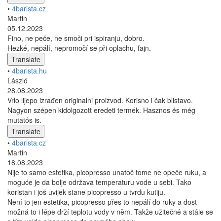
•
4barista.cz
Martin
05.12.2023
Fino, ne peče, ne smoči pri ispiranju, dobro.
Hezké, nepálí, nepromočí se při oplachu, fajn.
Translate
•
4barista.hu
László
28.08.2023
Vrlo lijepo izrađen originalni proizvod. Korisno i čak blistavo.
Nagyon szépen kidolgozott eredeti termék. Hasznos és még
mutatós is.
Translate
•
4barista.cz
Martin
18.08.2023
Nije to samo estetika, picopresso unatoč tome ne opeče ruku, a
moguće je da bolje održava temperaturu vode u sebi. Tako
koristan i još uvijek stane picopresso u tvrdu kutiju.
Není to jen estetika, picopresso přes to nepálí do ruky a dost
možná to i lépe drží teplotu vody v něm. Takže užitečné a stále se