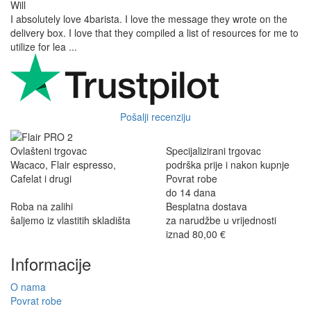
Will
I absolutely love 4barista. I love the message they wrote on the
delivery box. I love that they compiled a list of resources for me to
utilize for lea ...
Pošalji recenziju
Ovlašteni trgovac
Specijalizirani trgovac
Wacaco, Flair espresso,
podrška prije i nakon kupnje
Cafelat i drugi
Povrat robe
do 14 dana
Roba na zalihi
Besplatna dostava
šaljemo iz vlastitih skladišta
za narudžbe u vrijednosti
iznad 80,00 €
Informacije
O nama
Povrat robe