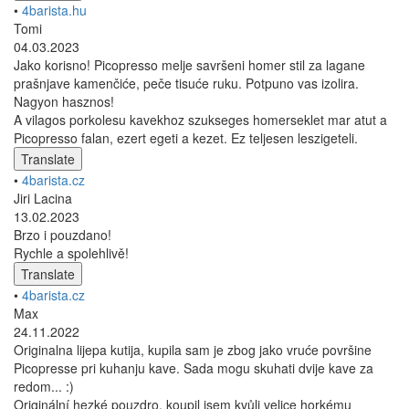
•
4barista.hu
Tomi
04.03.2023
Jako korisno! Picopresso melje savršeni homer stil za lagane
prašnjave kamenčiće, peče tisuće ruku. Potpuno vas izolira.
Nagyon hasznos!
A vilagos porkolesu kavekhoz szukseges homerseklet mar atut a
Picopresso falan, ezert egeti a kezet. Ez teljesen leszigeteli.
Translate
•
4barista.cz
Jiri Lacina
13.02.2023
Brzo i pouzdano!
Rychle a spolehlivě!
Translate
•
4barista.cz
Max
24.11.2022
Originalna lijepa kutija, kupila sam je zbog jako vruće površine
Picopresse pri kuhanju kave. Sada mogu skuhati dvije kave za
redom... :)
Originální hezké pouzdro, koupil jsem kvůli velice horkému