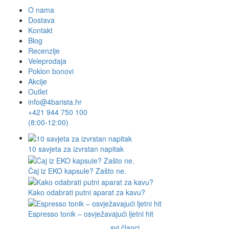
O nama
Dostava
Kontakt
Blog
Recenzije
Veleprodaja
Poklon bonovi
Akcije
Outlet
info@4barista.hr
+421 944 750 100
(8:00-12:00)
10 savjeta za izvrstan napitak
Čaj iz EKO kapsule? Zašto ne.
Kako odabrati putni aparat za kavu?
Espresso tonik – osvježavajući ljetni hit
svi članci