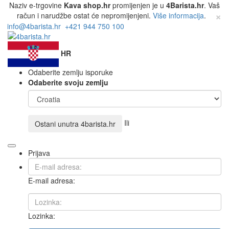
Naziv e-trgovine
Kava shop.hr
promijenjen je u
4Barista.hr
. Vaš
×
račun i narudžbe ostat će nepromijenjeni.
Više informacija
.
info@4barista.hr
+421 944 750 100
HR
Odaberite zemlju isporuke
Odaberite svoju zemlju
Ili
Ostani unutra
4barista.hr
Prijava
E-mail adresa:
Lozinka: