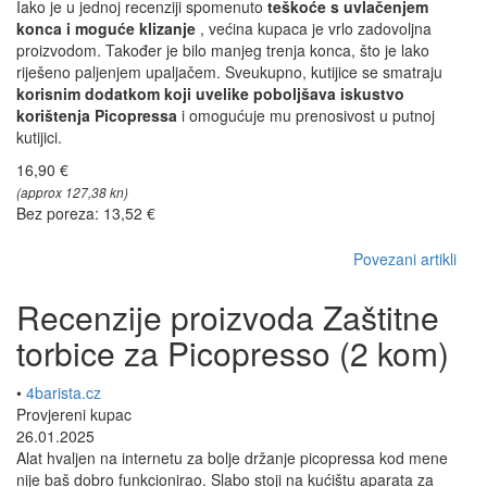
Iako je u jednoj recenziji spomenuto
teškoće s uvlačenjem
konca i moguće klizanje
, većina kupaca je vrlo zadovoljna
proizvodom. Također je bilo manjeg trenja konca, što je lako
riješeno paljenjem upaljačem. Sveukupno, kutijice se smatraju
korisnim dodatkom koji uvelike poboljšava iskustvo
korištenja Picopressa
i omogućuje mu prenosivost u putnoj
kutijici.
16,90 €
(approx 127,38 kn)
Bez poreza: 13,52 €
Povezani artikli
Recenzije proizvoda Zaštitne
torbice za Picopresso (2 kom)
•
4barista.cz
Provjereni kupac
26.01.2025
Alat hvaljen na internetu za bolje držanje picopressa kod mene
nije baš dobro funkcionirao. Slabo stoji na kućištu aparata za