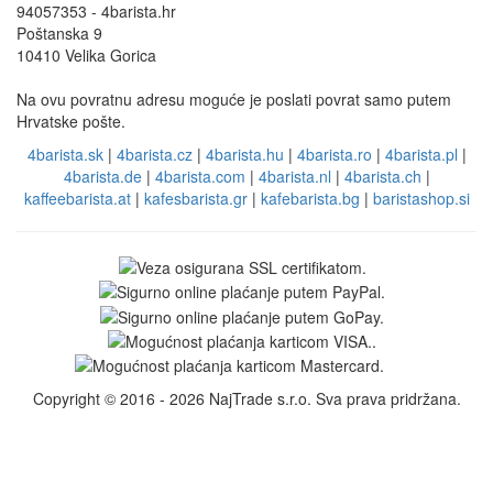
94057353 - 4barista.hr
Poštanska 9
10410 Velika Gorica
Na ovu povratnu adresu moguće je poslati povrat samo putem
Hrvatske pošte.
4barista.sk
|
4barista.cz
|
4barista.hu
|
4barista.ro
|
4barista.pl
|
4barista.de
|
4barista.com
|
4barista.nl
|
4barista.ch
|
kaffeebarista.at
|
kafesbarista.gr
|
kafebarista.bg
|
baristashop.si
Copyright © 2016 - 2026 NajTrade s.r.o. Sva prava pridržana.