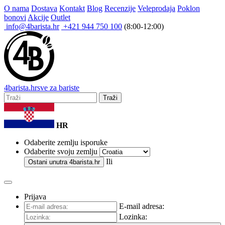
O nama
Dostava
Kontakt
Blog
Recenzije
Veleprodaja
Poklon
bonovi
Akcije
Outlet
info@4barista.hr
+421 944 750 100
(8:00-12:00)
4
barista
.hr
sve za bariste
Traži
HR
Odaberite zemlju isporuke
Odaberite svoju zemlju
Ili
Ostani unutra
4barista.hr
Prijava
E-mail adresa:
Lozinka: