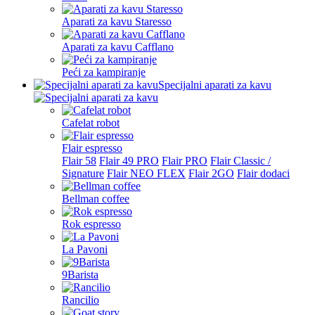
Aparati za kavu Staresso
Aparati za kavu Cafflano
Peći za kampiranje
Specijalni aparati za kavu
Cafelat robot
Flair espresso
Flair 58
Flair 49 PRO
Flair PRO
Flair Classic /
Signature
Flair NEO FLEX
Flair 2GO
Flair dodaci
Bellman coffee
Rok espresso
La Pavoni
9Barista
Rancilio