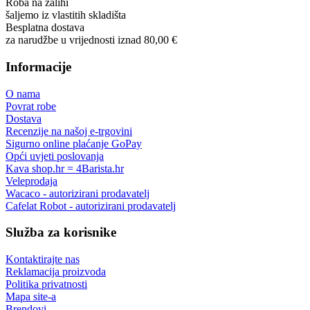
Roba na zalihi
šaljemo iz vlastitih skladišta
Besplatna dostava
za narudžbe u vrijednosti iznad 80,00 €
Informacije
O nama
Povrat robe
Dostava
Recenzije na našoj e-trgovini
Sigurno online plaćanje GoPay
Opći uvjeti poslovanja
Kava shop.hr = 4Barista.hr
Veleprodaja
Wacaco - autorizirani prodavatelj
Cafelat Robot - autorizirani prodavatelj
Služba za korisnike
Kontaktirajte nas
Reklamacija proizvoda
Politika privatnosti
Mapa site-a
Brendovi