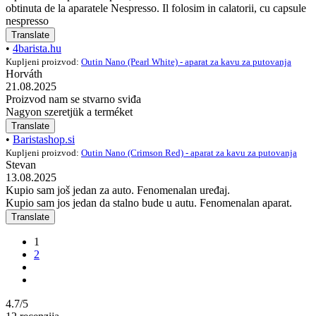
obtinuta de la aparatele Nespresso. Il folosim in calatorii, cu capsule
nespresso
Translate
•
4barista.hu
Kupljeni proizvod:
Outin Nano (Pearl White) - aparat za kavu za putovanja
Horváth
21.08.2025
Proizvod nam se stvarno sviđa
Nagyon szeretjük a terméket
Translate
•
Baristashop.si
Kupljeni proizvod:
Outin Nano (Crimson Red) - aparat za kavu za putovanja
Stevan
13.08.2025
Kupio sam još jedan za auto. Fenomenalan uređaj.
Kupio sam jos jedan da stalno bude u autu. Fenomenalan aparat.
Translate
1
2
4.7/5