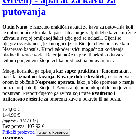
Green) - aparat za kavu za
putovanja
Outin Nano
je izuzetno praktičan aparat za kavu za putovanja koji
je dobio odlične kritike kupaca. Idealan je za ljubitelje kave koji žele
uživati u svojoj omiljenoj šalici gdje god se nalazili. Cijeni se
njegova svestranost, jer omogućuje korištenje mljevene kave kao i
Nespresso kapsula. Kupci također ističu mogućnost korištenja
hladne ili vruće vode. Baterija može napraviti nekoliko kava s
jednim punjenjem, što je velika prednost na putovanjima.
Mnogi korisnici ga opisuju kao
super praktičan
,
fenomenalan
,
pa čak i
iznad očekivanja. Kava je dobre kvalitete,
usporediva s
onom iz običnih
Nespresso aparata.
Iako je bilo spomena o manje
pouzdanoj bateriji, što je riješeno zamjenom, ukupni dojam je vrlo
pozitivan. Preporučujemo ga svima koji traže
kvalitetno i
prijenosno rješenje
za pripremu kave u pokretu ili na poslu.
134,90 €
144,90 €
(approx 1 016,81 kn)
Bez poreza: 107,92 €
Prikaži proizvod
Stavi u košaricu
Dostupno