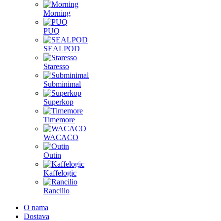
Morning
PUQ
SEALPOD
Staresso
Subminimal
Superkop
Timemore
WACACO
Outin
Kaffelogic
Rancilio
O nama
Dostava