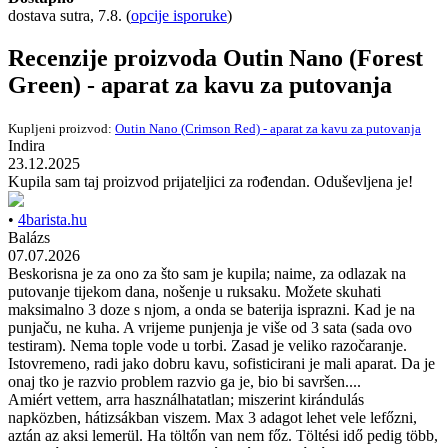
dostava sutra, 7.8.
(
opcije isporuke
)
Recenzije proizvoda Outin Nano (Forest
Green) - aparat za kavu za putovanja
Kupljeni proizvod:
Outin Nano (Crimson Red) - aparat za kavu za putovanja
Indira
23.12.2025
Kupila sam taj proizvod prijateljici za rođendan. Oduševljena je!
•
4barista.hu
Balázs
07.07.2026
Beskorisna je za ono za što sam je kupila; naime, za odlazak na
putovanje tijekom dana, nošenje u ruksaku. Možete skuhati
maksimalno 3 doze s njom, a onda se baterija isprazni. Kad je na
punjaču, ne kuha. A vrijeme punjenja je više od 3 sata (sada ovo
testiram). Nema tople vode u torbi. Zasad je veliko razočaranje.
Istovremeno, radi jako dobru kavu, sofisticirani je mali aparat. Da je
onaj tko je razvio problem razvio ga je, bio bi savršen....
Amiért vettem, arra használhatatlan; miszerint kirándulás
napközben, hátizsákban viszem. Max 3 adagot lehet vele lefőzni,
aztán az aksi lemerül. Ha töltőn van nem főz. Töltési idő pedig több,