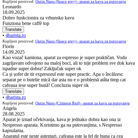
Kupljeni proizvod:
Outin Nano (Space grey) - aparat za kavu za putovanja
Leonardo
18.09.2025
Dobro funkcionira za vrhunsku kavu
Funziona bene caffè top
Translate
•
4barista.ro
Kupljeni proizvod:
Outin Nano (Space grey) - aparat za kavu za putovanja
Florin
14.09.2025
Kao vozač kamiona, aparat za espresso je super praktičan. Vodu
zagrijavam odvojeno na maloj boci, ali to nije problem sve dok kava
ispadne super dobra! Zaključak super ok
Ca și șofer de tir expresorul este super practic. Apa o încălzesc
separat pe o butelie mică dar asta nu e o problemă atâta timp cat
cafeaua iese super bună! Concluzia super ok
Translate
•
4barista.ro
Kupljeni proizvod:
Outin Nano (Crimson Red) - aparat za kavu za putovanja
Angela
28.08.2025
Aparat je iznad očekivanja, kava je jednako dobra kao ona iz
Nespresso aparata. Koristimo ga na putovanjima, s Nespresso
kapsulama.
Aparatul este peste asteptari, cafeaua este la fel de buna ca cea