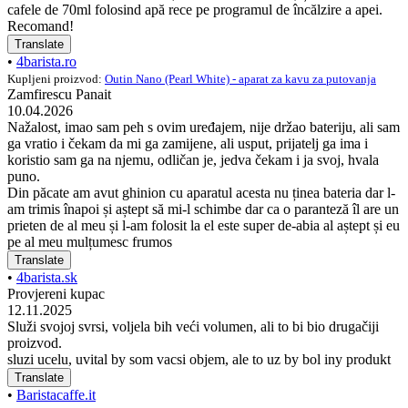
cafele de 70ml folosind apă rece pe programul de încălzire a apei.
Recomand!
Translate
•
4barista.ro
Kupljeni proizvod:
Outin Nano (Pearl White) - aparat za kavu za putovanja
Zamfirescu Panait
10.04.2026
Nažalost, imao sam peh s ovim uređajem, nije držao bateriju, ali sam
ga vratio i čekam da mi ga zamijene, ali usput, prijatelj ga ima i
koristio sam ga na njemu, odličan je, jedva čekam i ja svoj, hvala
puno.
Din păcate am avut ghinion cu aparatul acesta nu ținea bateria dar l-
am trimis înapoi și aștept să mi-l schimbe dar ca o paranteză îl are un
prieten de al meu și l-am folosit la el este super de-abia al aștept și eu
pe al meu mulțumesc frumos
Translate
•
4barista.sk
Provjereni kupac
12.11.2025
Služi svojoj svrsi, voljela bih veći volumen, ali to bi bio drugačiji
proizvod.
sluzi ucelu, uvital by som vacsi objem, ale to uz by bol iny produkt
Translate
•
Baristacaffe.it