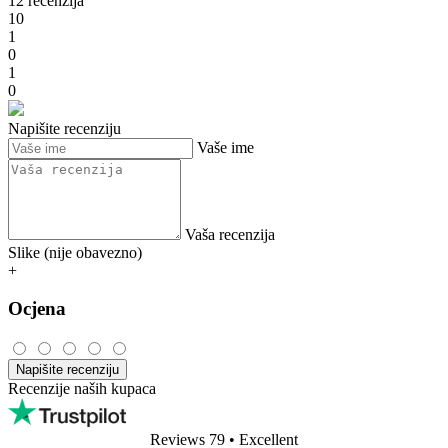
12 recenzija
10
1
0
1
0
Napišite recenziju
Vaše ime
Vaša recenzija
Slike (nije obavezno)
+
Ocjena
Napišite recenziju
Recenzije naših kupaca
Reviews 79
• Excellent