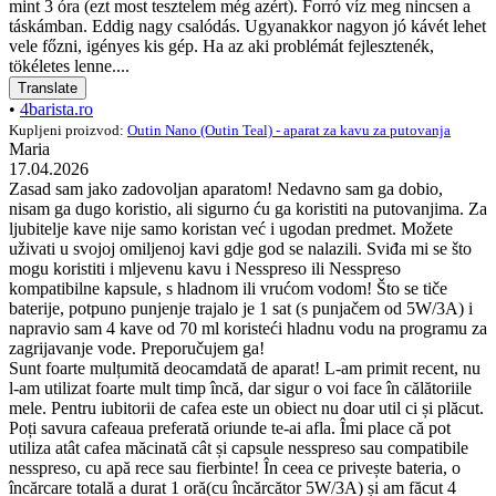
mint 3 óra (ezt most tesztelem még azért). Forró víz meg nincsen a
táskámban. Eddig nagy csalódás. Ugyanakkor nagyon jó kávét lehet
vele főzni, igényes kis gép. Ha az aki problémát fejlesztenék,
tökéletes lenne....
Translate
•
4barista.ro
Kupljeni proizvod:
Outin Nano (Outin Teal) - aparat za kavu za putovanja
Maria
17.04.2026
Zasad sam jako zadovoljan aparatom! Nedavno sam ga dobio,
nisam ga dugo koristio, ali sigurno ću ga koristiti na putovanjima. Za
ljubitelje kave nije samo koristan već i ugodan predmet. Možete
uživati u svojoj omiljenoj kavi gdje god se nalazili. Sviđa mi se što
mogu koristiti i mljevenu kavu i Nesspreso ili Nesspreso
kompatibilne kapsule, s hladnom ili vrućom vodom! Što se tiče
baterije, potpuno punjenje trajalo je 1 sat (s punjačem od 5W/3A) i
napravio sam 4 kave od 70 ml koristeći hladnu vodu na programu za
zagrijavanje vode. Preporučujem ga!
Sunt foarte mulțumită deocamdată de aparat! L-am primit recent, nu
l-am utilizat foarte mult timp încă, dar sigur o voi face în călătoriile
mele. Pentru iubitorii de cafea este un obiect nu doar util ci și plăcut.
Poți savura cafeaua preferată oriunde te-ai afla. Îmi place că pot
utiliza atât cafea măcinată cât și capsule nesspreso sau compatibile
nesspreso, cu apă rece sau fierbinte! În ceea ce privește bateria, o
încărcare totală a durat 1 oră(cu încărcător 5W/3A) și am făcut 4