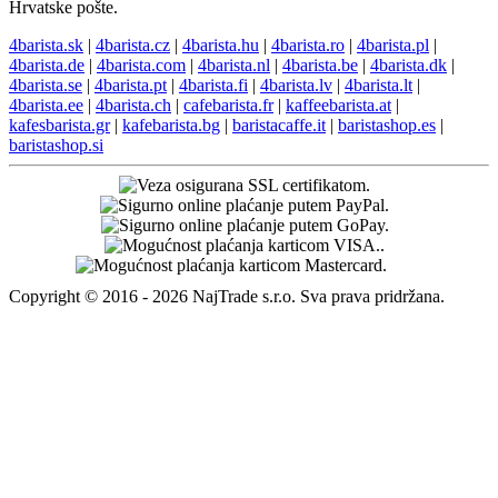
Hrvatske pošte.
4barista.sk
|
4barista.cz
|
4barista.hu
|
4barista.ro
|
4barista.pl
|
4barista.de
|
4barista.com
|
4barista.nl
|
4barista.be
|
4barista.dk
|
4barista.se
|
4barista.pt
|
4barista.fi
|
4barista.lv
|
4barista.lt
|
4barista.ee
|
4barista.ch
|
cafebarista.fr
|
kaffeebarista.at
|
kafesbarista.gr
|
kafebarista.bg
|
baristacaffe.it
|
baristashop.es
|
baristashop.si
Copyright © 2016 - 2026 NajTrade s.r.o. Sva prava pridržana.