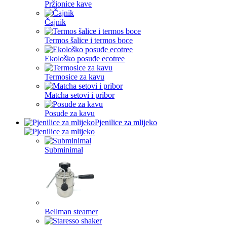
Pržionice kave
Čajnik
Termos šalice i termos boce
Ekološko posuđe ecotree
Termosice za kavu
Matcha setovi i pribor
Posude za kavu
Pjenilice za mlijeko
Subminimal
Bellman steamer