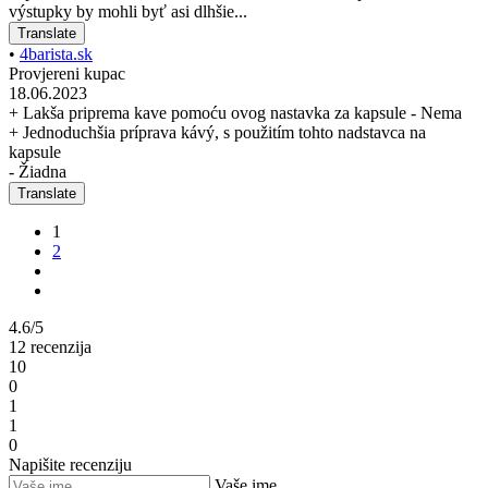
výstupky by mohli byť asi dlhšie...
Translate
•
4barista.sk
Provjereni kupac
18.06.2023
+ Lakša priprema kave pomoću ovog nastavka za kapsule - Nema
+ Jednoduchšia príprava kávý, s použitím tohto nadstavca na
kapsule
- Žiadna
Translate
1
2
4.6/5
12 recenzija
10
0
1
1
0
Napišite recenziju
Vaše ime