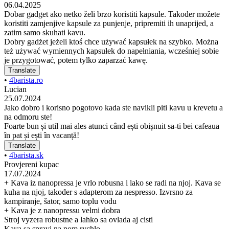
06.04.2025
Dobar gadget ako netko želi brzo koristiti kapsule. Također možete
koristiti zamjenjive kapsule za punjenje, pripremiti ih unaprijed, a
zatim samo skuhati kavu.
Dobry gadżet jeżeli ktoś chce używać kapsułek na szybko. Można
też używać wymiennych kapsułek do napełniania, wcześniej sobie
je przygotować, potem tylko zaparzać kawę.
Translate
•
4barista.ro
Lucian
25.07.2024
Jako dobro i korisno pogotovo kada ste navikli piti kavu u krevetu a
na odmoru ste!
Foarte bun și util mai ales atunci când ești obișnuit sa-ti bei cafeaua
în pat și ești în vacanță!
Translate
•
4barista.sk
Provjereni kupac
17.07.2024
+ Kava iz nanopressa je vrlo robusna i lako se radi na njoj. Kava se
kuha na njoj, također s adapterom za nespresso. Izvrsno za
kampiranje, šator, samo toplu vodu
+ Kava je z nanopressu velmi dobra
Stroj vyzera robustne a lahko sa ovlada aj cisti
Kava sa spravi na nom rychlo