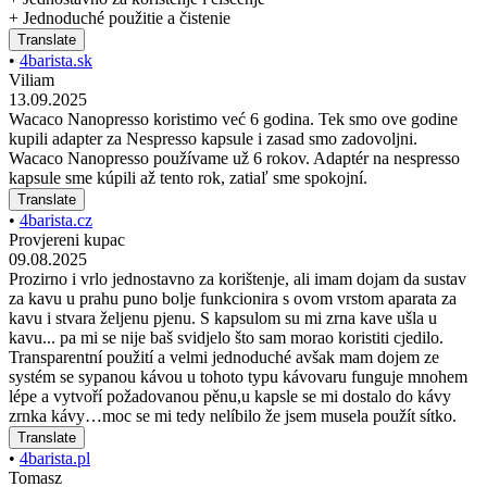
+ Jednoduché použitie a čistenie
Translate
•
4barista.sk
Viliam
13.09.2025
Wacaco Nanopresso koristimo već 6 godina. Tek smo ove godine
kupili adapter za Nespresso kapsule i zasad smo zadovoljni.
Wacaco Nanopresso používame už 6 rokov. Adaptér na nespresso
kapsule sme kúpili až tento rok, zatiaľ sme spokojní.
Translate
•
4barista.cz
Provjereni kupac
09.08.2025
Prozirno i vrlo jednostavno za korištenje, ali imam dojam da sustav
za kavu u prahu puno bolje funkcionira s ovom vrstom aparata za
kavu i stvara željenu pjenu. S kapsulom su mi zrna kave ušla u
kavu... pa mi se nije baš svidjelo što sam morao koristiti cjedilo.
Transparentní použití a velmi jednoduché avšak mam dojem ze
systém se sypanou kávou u tohoto typu kávovaru funguje mnohem
lépe a vytvoří požadovanou pěnu,u kapsle se mi dostalo do kávy
zrnka kávy…moc se mi tedy nelíbilo že jsem musela použít sítko.
Translate
•
4barista.pl
Tomasz