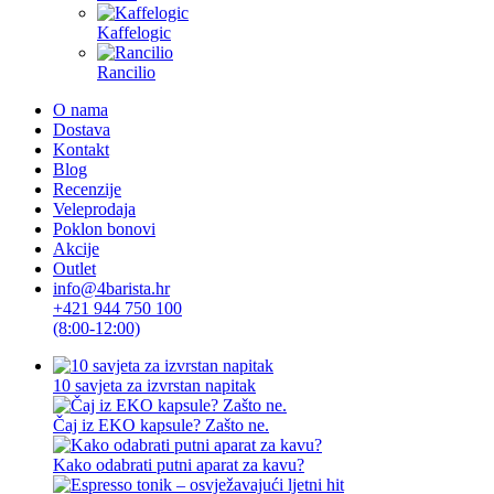
Kaffelogic
Rancilio
O nama
Dostava
Kontakt
Blog
Recenzije
Veleprodaja
Poklon bonovi
Akcije
Outlet
info@4barista.hr
+421 944 750 100
(8:00-12:00)
10 savjeta za izvrstan napitak
Čaj iz EKO kapsule? Zašto ne.
Kako odabrati putni aparat za kavu?