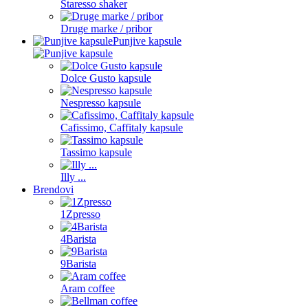
Staresso shaker
Druge marke / pribor
Punjive kapsule
Dolce Gusto kapsule
Nespresso kapsule
Cafissimo, Caffitaly kapsule
Tassimo kapsule
Illy ...
Brendovi
1Zpresso
4Barista
9Barista
Aram coffee