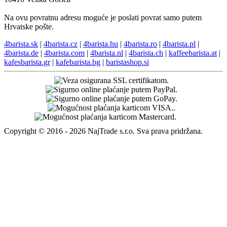
Na ovu povratnu adresu moguće je poslati povrat samo putem
Hrvatske pošte.
4barista.sk
|
4barista.cz
|
4barista.hu
|
4barista.ro
|
4barista.pl
|
4barista.de
|
4barista.com
|
4barista.nl
|
4barista.ch
|
kaffeebarista.at
|
kafesbarista.gr
|
kafebarista.bg
|
baristashop.si
Copyright © 2016 - 2026 NajTrade s.r.o. Sva prava pridržana.