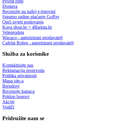
Povrat robe
Dostava
Recenzije na našoj e-trgovini
Sigurno online plaćanje GoPay
Opći uvjeti poslovanja
Kava shop.hr = 4Barista.hr
Veleprodaja
Wacaco - autorizirani prodavatelj
Cafelat Robot - autorizirani prodavatelj
Služba za korisnike
Kontaktirajte nas
Reklamacija proizvoda
Politika privatnosti
Mapa site-a
Brendovi
Recenzije kupaca
Poklon bonovi
Akcije
Vodiči
Pridružite nam se