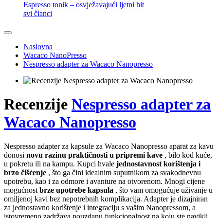
Espresso tonik – osvježavajući ljetni hit
svi članci
Naslovna
Wacaco NanoPresso
Nespresso adapter za Wacaco Nanopresso
Recenzije
Nespresso adapter za
Wacaco Nanopresso
Nespresso adapter za kapsule za Wacaco Nanopresso aparat za kavu
donosi
novu razinu praktičnosti u pripremi kave
, bilo kod kuće,
u pokretu ili na kampu. Kupci hvale
jednostavnost korištenja i
brzo čišćenje
, što ga čini idealnim suputnikom za svakodnevnu
upotrebu, kao i za odmore i avanture na otvorenom. Mnogi cijene
mogućnost
brze upotrebe kapsula
, što vam omogućuje uživanje u
omiljenoj kavi bez nepotrebnih komplikacija. Adapter je dizajniran
za jednostavno korištenje i integraciju s vašim Nanopressom, a
istovremeno zadržava pouzdanu funkcionalnost na koju ste navikli