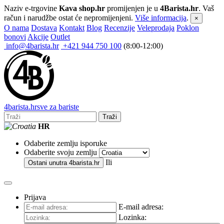
Naziv e-trgovine
Kava shop.hr
promijenjen je u
4Barista.hr
. Vaš
račun i narudžbe ostat će nepromijenjeni.
Više informacija
.
×
O nama
Dostava
Kontakt
Blog
Recenzije
Veleprodaja
Poklon
bonovi
Akcije
Outlet
info@4barista.hr
+421 944 750 100
(8:00-12:00)
4
barista
.hr
sve za bariste
Traži
HR
Odaberite zemlju isporuke
Odaberite svoju zemlju
Ili
Ostani unutra
4barista.hr
Prijava
E-mail adresa:
Lozinka: