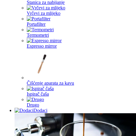
Stanica za nabijanje
Vrčevi za mlijeko
Portafilter
Termometri
Espresso mirror
Čišćenje aparata za kavu
Ispirač čaša
Drugo
Dodaci