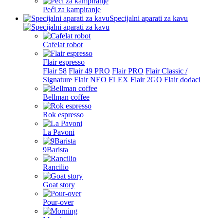
Peći za kampiranje
Specijalni aparati za kavu
Cafelat robot
Flair espresso
Flair 58
Flair 49 PRO
Flair PRO
Flair Classic /
Signature
Flair NEO FLEX
Flair 2GO
Flair dodaci
Bellman coffee
Rok espresso
La Pavoni
9Barista
Rancilio
Goat story
Pour-over