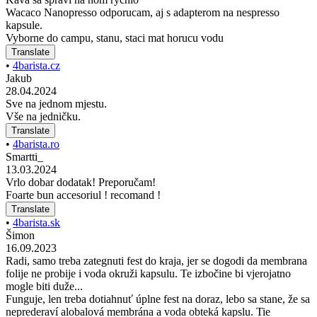
Wacaco Nanopresso odporucam, aj s adapterom na nespresso
kapsule.
Vyborne do campu, stanu, staci mat horucu vodu
Translate
•
4barista.cz
Jakub
28.04.2024
Sve na jednom mjestu.
Vše na jedničku.
Translate
•
4barista.ro
Smartti_
13.03.2024
Vrlo dobar dodatak! Preporučam!
Foarte bun accesoriul ! recomand !
Translate
•
4barista.sk
Šimon
16.09.2023
Radi, samo treba zategnuti fest do kraja, jer se dogodi da membrana
folije ne probije i voda okruži kapsulu. Te izbočine bi vjerojatno
mogle biti duže...
Funguje, len treba dotiahnuť úplne fest na doraz, lebo sa stane, že sa
neprederaví alobalová membrána a voda obteká kapslu. Tie