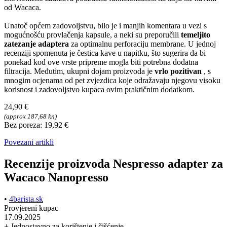
od Wacaca.
Unatoč općem zadovoljstvu, bilo je i manjih komentara u vezi s
mogućnošću provlačenja kapsule, a neki su preporučili
temeljito
zatezanje adaptera
za optimalnu perforaciju membrane. U jednoj
recenziji spomenuta je čestica kave u napitku, što sugerira da bi
ponekad kod ove vrste pripreme mogla biti potrebna dodatna
filtracija. Međutim, ukupni dojam proizvoda je
vrlo pozitivan
, s
mnogim ocjenama od pet zvjezdica koje odražavaju njegovu visoku
korisnost i zadovoljstvo kupaca ovim praktičnim dodatkom.
24,90 €
(approx 187,68 kn)
Bez poreza: 19,92 €
Povezani artikli
Recenzije proizvoda Nespresso adapter za
Wacaco Nanopresso
•
4barista.sk
Provjereni kupac
17.09.2025
+ Jednostavno za korištenje i čišćenje