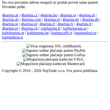
Na ovu povratnu adresu moguće je poslati povrat samo putem
Hrvatske pošte.
4barista.sk
|
4barista.cz
|
4barista.hu
|
4barista.ro
|
4barista.pl
|
4barista.de
|
4barista.com
|
4barista.nl
|
4barista.be
|
4barista.dk
|
4barista.se
|
4barista.pt
|
4barista.fi
|
4barista.lv
|
4barista.lt
|
4barista.ee
|
4barista.ch
|
cafebarista.fr
|
kaffeebarista.at
|
kafesbarista.gr
|
kafebarista.bg
|
baristacaffe.it
|
baristashop.es
|
baristashop.si
Copyright © 2016 - 2026 NajTrade s.r.o. Sva prava pridržana.