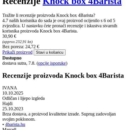
Recenzije
Knock box 4Barista
Tražite li recenzije proizvoda Knock box 4Barista?
4.7 naših korisnika do sada je ovaj proizvod ocijenilo s 6 od 5
zvjezdica. U nastavku ćete pronaći recenzije i iskustva stvarnih
korisnika proizvoda Knock box 4Barista.
30,90 €
(approx 232,91 kn)
Bez poreza: 24,72 €
Prikaži proizvod
Stavi u košaricu
Dostupno
dostava sutra, 7.8.
(
opcije isporuke
)
Recenzije proizvoda Knock box 4Barista
IVANA
10.10.2025
Odličan i lijepo izgleda
Hajdi
25.10.2023
Brza dostava, a proizvod kvalitetne izrade. Suprug zadovoljan
svojim poklonom.
•
4barista.hu
Marcell