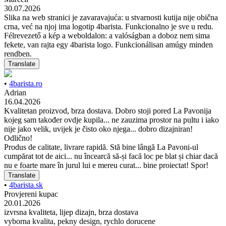
30.07.2026
Slika na web stranici je zavaravajuća: u stvarnosti kutija nije obična
crna, već na njoj ima logotip 4barista. Funkcionalno je sve u redu.
Félrevezető a kép a weboldalon: a valóságban a doboz nem sima
fekete, van rajta egy 4barista logo. Funkcionálisan amúgy minden
rendben.
Translate
•
4barista.ro
Adrian
16.04.2026
Kvalitetan proizvod, brza dostava. Dobro stoji pored La Pavonija
kojeg sam također ovdje kupila... ne zauzima prostor na pultu i iako
nije jako velik, uvijek je čisto oko njega... dobro dizajniran!
Odlično!
Produs de calitate, livrare rapidă. Stă bine lângă La Pavoni-ul
cumpărat tot de aici... nu încearcă să-și facă loc pe blat și chiar dacă
nu e foarte mare în jurul lui e mereu curat... bine proiectat! Spor!
Translate
•
4barista.sk
Provjereni kupac
20.01.2026
izvrsna kvaliteta, lijep dizajn, brza dostava
vyborna kvalita, pekny design, rychlo dorucene