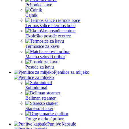
Pržionice kave
Čajnik
Termos šalice i termos boce
Ekološko posuđe ecotree
Termosice za kavu
Matcha setovi i pribor
Posude za kavu
Pjenilice za mlijeko
Subminimal
Bellman steamer
Staresso shaker
Druge marke / pribor
Punjive kapsule