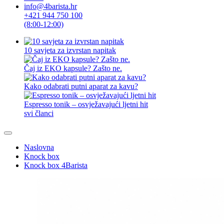
info@4barista.hr
+421 944 750 100
(8:00-12:00)
10 savjeta za izvrstan napitak
Čaj iz EKO kapsule? Zašto ne.
Kako odabrati putni aparat za kavu?
Espresso tonik – osvježavajući ljetni hit
svi članci
Naslovna
Knock box
Knock box 4Barista