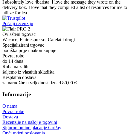
I absolutely love 4barista. I love the message they wrote on the
delivery box. I love that they compiled a list of resources for me to
utilize for lea ...
Pošalji recenziju
Ovlašteni trgovac
Wacaco, Flair espresso, Cafelat i drugi
Specijalizirani trgovac
podrška prije i nakon kupnje
Povrat robe
do 14 dana
Roba na zalihi
šaljemo iz vlastitih skladišta
Besplatna dostava
za narudžbe u vrijednosti iznad 80,00 €
Informacije
O nama
Povrat robe
Dostava
Recenzije na našoj e-trgovini
Sigurno online plaćanje GoPay
Opći uvjeti poslovanja