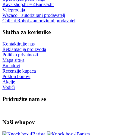
Kava shop.hr = 4Barista.hr
Veleprodaja
Wacaco - autorizirani prodavatelj
Cafelat Robot - autorizirani prodavatelj
Služba za korisnike
Kontaktirajte nas
Reklamacija proizvoda
Politika privatnosti
Mapa site-a
Brendovi
Recenzije kupaca
Poklon bonovi
Akcije
Vodiči
Pridružite nam se
Naši eshopov