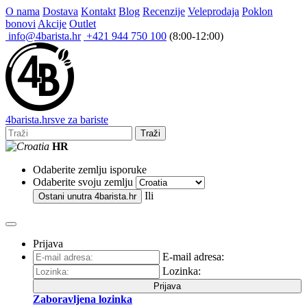
O nama
Dostava
Kontakt
Blog
Recenzije
Veleprodaja
Poklon
bonovi
Akcije
Outlet
info@4barista.hr
+421 944 750 100
(8:00-12:00)
4
barista
.hr
sve za bariste
Traži
HR
Odaberite zemlju isporuke
Odaberite svoju zemlju
Ili
Ostani unutra
4barista.hr
Prijava
E-mail adresa:
Lozinka:
Prijava
Zaboravljena lozinka