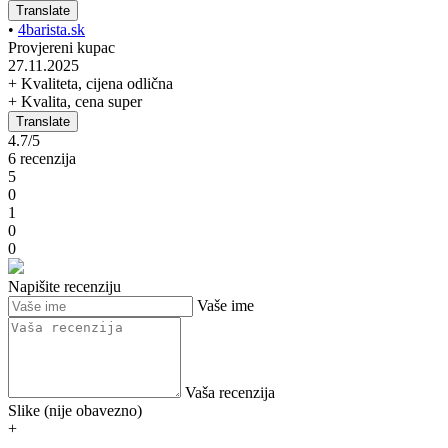
Translate
•
4barista.sk
Provjereni kupac
27.11.2025
+ Kvaliteta, cijena odlična
+ Kvalita, cena super
Translate
4.7/5
6 recenzija
5
0
1
0
0
Napišite recenziju
Vaše ime
Vaša recenzija
Slike (nije obavezno)
+