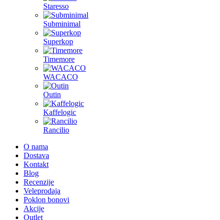
Staresso
Subminimal
Superkop
Timemore
WACACO
Outin
Kaffelogic
Rancilio
O nama
Dostava
Kontakt
Blog
Recenzije
Veleprodaja
Poklon bonovi
Akcije
Outlet