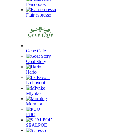
Femobook
Flair espresso
Gene Café
Goat Story
Hario
La Pavoni
Mlynko
Morning
PUQ
SEALPOD