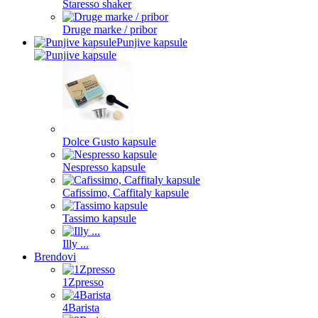
Staresso shaker
Druge marke / pribor
Punjive kapsule
Dolce Gusto kapsule
Nespresso kapsule
Cafissimo, Caffitaly kapsule
Tassimo kapsule
Illy ...
Brendovi
1Zpresso
4Barista