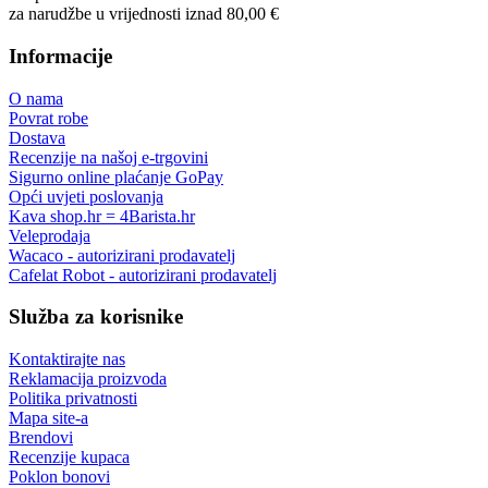
za narudžbe u vrijednosti iznad 80,00 €
Informacije
O nama
Povrat robe
Dostava
Recenzije na našoj e-trgovini
Sigurno online plaćanje GoPay
Opći uvjeti poslovanja
Kava shop.hr = 4Barista.hr
Veleprodaja
Wacaco - autorizirani prodavatelj
Cafelat Robot - autorizirani prodavatelj
Služba za korisnike
Kontaktirajte nas
Reklamacija proizvoda
Politika privatnosti
Mapa site-a
Brendovi
Recenzije kupaca
Poklon bonovi