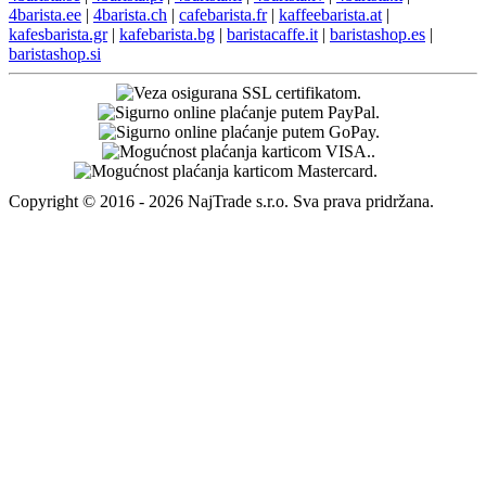
4barista.ee
|
4barista.ch
|
cafebarista.fr
|
kaffeebarista.at
|
kafesbarista.gr
|
kafebarista.bg
|
baristacaffe.it
|
baristashop.es
|
baristashop.si
Copyright © 2016 - 2026 NajTrade s.r.o. Sva prava pridržana.