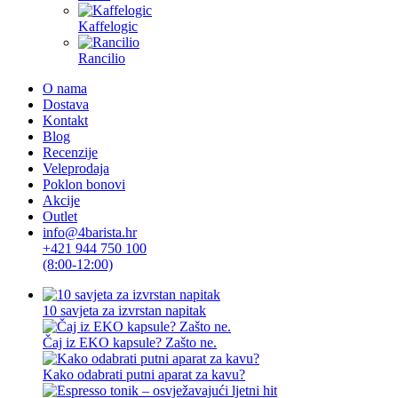
Kaffelogic
Rancilio
O nama
Dostava
Kontakt
Blog
Recenzije
Veleprodaja
Poklon bonovi
Akcije
Outlet
info@4barista.hr
+421 944 750 100
(8:00-12:00)
10 savjeta za izvrstan napitak
Čaj iz EKO kapsule? Zašto ne.
Kako odabrati putni aparat za kavu?