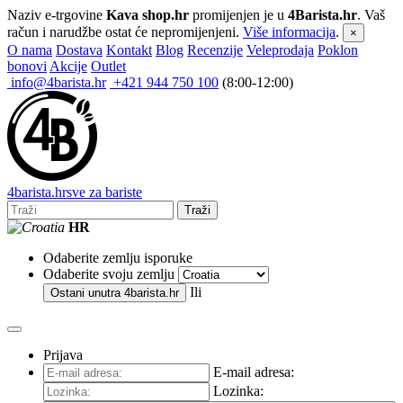
Naziv e-trgovine
Kava shop.hr
promijenjen je u
4Barista.hr
. Vaš
račun i narudžbe ostat će nepromijenjeni.
Više informacija
.
×
O nama
Dostava
Kontakt
Blog
Recenzije
Veleprodaja
Poklon
bonovi
Akcije
Outlet
info@4barista.hr
+421 944 750 100
(8:00-12:00)
4
barista
.hr
sve za bariste
Traži
HR
Odaberite zemlju isporuke
Odaberite svoju zemlju
Ili
Ostani unutra
4barista.hr
Prijava
E-mail adresa:
Lozinka: