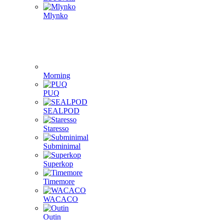
Mlynko
Morning
PUQ
SEALPOD
Staresso
Subminimal
Superkop
Timemore
WACACO
Outin