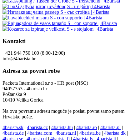
Kontakti
+421 944 750 100 (8:00-12:00)
info@4barista.hr
Adresa za povrat robe
Packeta International s.r.o - HR post (NSC)
94057353 - 4barista.hr
Poštanska 9
10410 Velika Gorica
Na ovu povratnu adresu moguće je poslati povrat samo putem
Hrvatske pošte.
4barista.sk
|
4barista.cz
|
4barista.hu
|
4barista.ro
|
4barista.pl
|
4barista.de
|
4barista.com
|
4barista.nl
|
4barista.be
|
4barista.dk
|
4barista.se
|
4barista.pt
|
4barista.fi
|
4barista.lv
|
4barista.lt
|