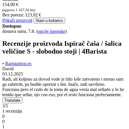
154,90 €
(approx 1 167,56 kn)
Bez poreza: 123,92 €
Prikaži proizvod
Stavi u košaricu
Dostupno
dostava sutra, 7.8.
(
opcije isporuke
)
Recenzije proizvoda Ispirač čaša / šalica
veličine S - slobodno stoji | 4Barista
•
Baristashop.es
David
03.12.2025
Radi, ali koljeno za dovod vode je bilo loše zatvoreno i morao sam
ga zabrtviti, pa budite oprezni s tim. Inače, radi savršeno.
Funciona pero el codo de la toma de agua venia mal sellado y lo he
tenido que sellar, ojo con eso, por el resto funciona perfectamente.
Translate
3/5
1 recenzija
0
0
1