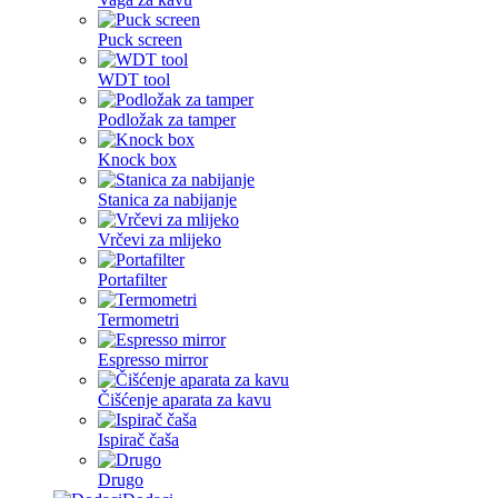
Puck screen
WDT tool
Podložak za tamper
Knock box
Stanica za nabijanje
Vrčevi za mlijeko
Portafilter
Termometri
Espresso mirror
Čišćenje aparata za kavu
Ispirač čaša
Drugo