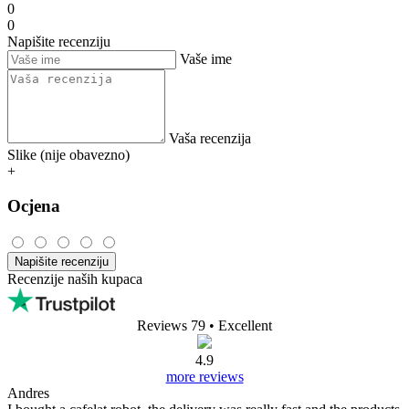
0
0
Napišite recenziju
Vaše ime
Vaša recenzija
Slike (nije obavezno)
+
Ocjena
Napišite recenziju
Recenzije naših kupaca
Reviews 79
• Excellent
4.9
more reviews
Andres