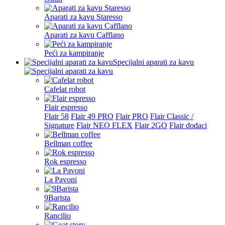
Aparati za kavu Staresso
Aparati za kavu Cafflano
Peći za kampiranje
Specijalni aparati za kavu
Cafelat robot
Flair espresso
Flair 58
Flair 49 PRO
Flair PRO
Flair Classic /
Signature
Flair NEO FLEX
Flair 2GO
Flair dodaci
Bellman coffee
Rok espresso
La Pavoni
9Barista
Rancilio