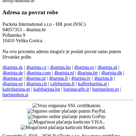
info@4barista.hr
Adresa za povrat robe
Packeta International s.r.o - HR post (NSC)
94057353 - 4barista.hr
Poštanska 9
10410 Velika Gorica
Na ovu povratnu adresu moguće je poslati povrat samo putem
Hrvatske pošte.
4barista.sk
|
4barista.cz
|
4barista.hu
|
4barista.ro
|
4barista.pl
|
4barista.de
|
4barista.com
|
4barista.nl
|
4barista.be
|
4barista.dk
|
4barista.se
|
4barista.pt
|
4barista.fi
|
4barista.lv
|
4barista.lt
|
4barista.ee
|
4barista.ch
|
cafebarista.fr
|
kaffeebarista.at
|
kafesbarista.gr
|
kafebarista.bg
|
baristacaffe.it
|
baristashop.es
|
baristashop.si
Copyright © 2016 - 2026 NajTrade s.r.o. Sva prava pridržana.