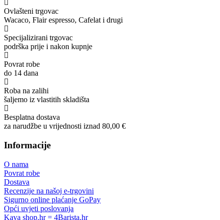
Ovlašteni trgovac
Wacaco, Flair espresso, Cafelat i drugi
Specijalizirani trgovac
podrška prije i nakon kupnje
Povrat robe
do 14 dana
Roba na zalihi
šaljemo iz vlastitih skladišta
Besplatna dostava
za narudžbe u vrijednosti iznad 80,00 €
Informacije
O nama
Povrat robe
Dostava
Recenzije na našoj e-trgovini
Sigurno online plaćanje GoPay
Opći uvjeti poslovanja
Kava shop.hr = 4Barista.hr