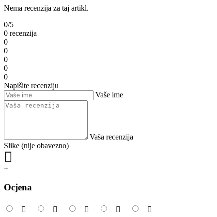
Nema recenzija za taj artikl.
0/5
0 recenzija
0
0
0
0
0
Napišite recenziju
Vaše ime
Vaša recenzija
Slike (nije obavezno)
+
Ocjena