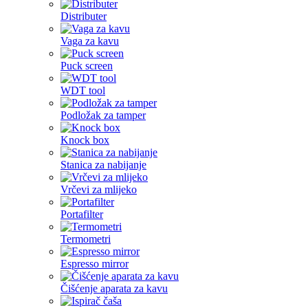
Distributer
Vaga za kavu
Puck screen
WDT tool
Podložak za tamper
Knock box
Stanica za nabijanje
Vrčevi za mlijeko
Portafilter
Termometri
Espresso mirror
Čišćenje aparata za kavu