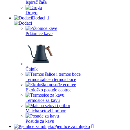
Ispirač čaša
Drugo
Dodaci
Pržionice kave
Čajnik
Termos šalice i termos boce
Ekološko posuđe ecotree
Termosice za kavu
Matcha setovi i pribor
Posude za kavu
Pjenilice za mlijeko