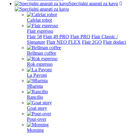
Specijalni aparati za kavu
Cafelat robot
Flair espresso
Flair 58
Flair 49 PRO
Flair PRO
Flair Classic /
Signature
Flair NEO FLEX
Flair 2GO
Flair dodaci
Bellman coffee
Rok espresso
La Pavoni
9Barista
Rancilio
Goat story
Pour-over
Morning