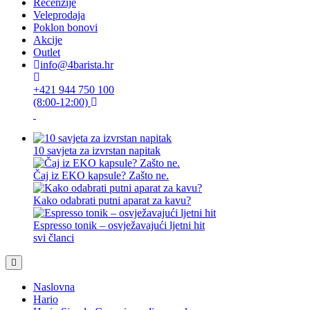
Recenzije
Veleprodaja
Poklon bonovi
Akcije
Outlet
info@4barista.hr
+421 944 750 100
(8:00-12:00)
10 savjeta za izvrstan napitak
Čaj iz EKO kapsule? Zašto ne.
Kako odabrati putni aparat za kavu?
Espresso tonik – osvježavajući ljetni hit
svi članci
Naslovna
Hario