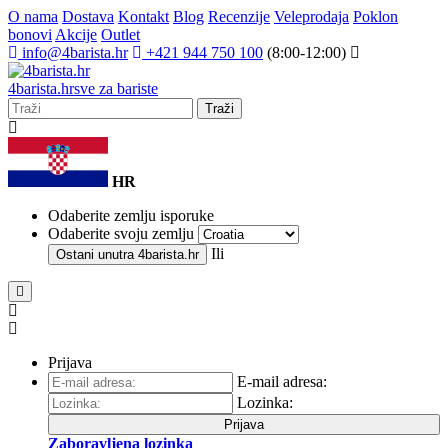
O nama
Dostava
Kontakt
Blog
Recenzije
Veleprodaja
Poklon
bonovi
Akcije
Outlet
info@4barista.hr
+421 944 750 100
(8:00-12:00)
4
barista
.hr
sve za bariste
Traži
HR
Odaberite zemlju isporuke
Odaberite svoju zemlju
Ili
Ostani unutra
4barista.hr
Prijava
E-mail adresa:
Lozinka:
Prijava
Zaboravljena lozinka