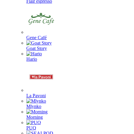
Flair espresso
Gene Café
Goat Story
Hario
La Pavoni
Mlynko
Morning
PUQ