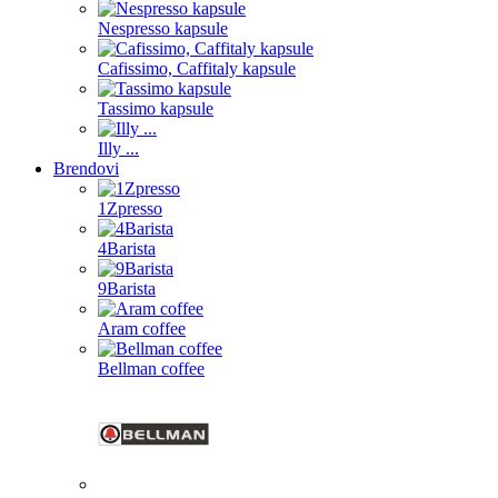
Nespresso kapsule
Cafissimo, Caffitaly kapsule
Tassimo kapsule
Illy ...
Brendovi
1Zpresso
4Barista
9Barista
Aram coffee
Bellman coffee