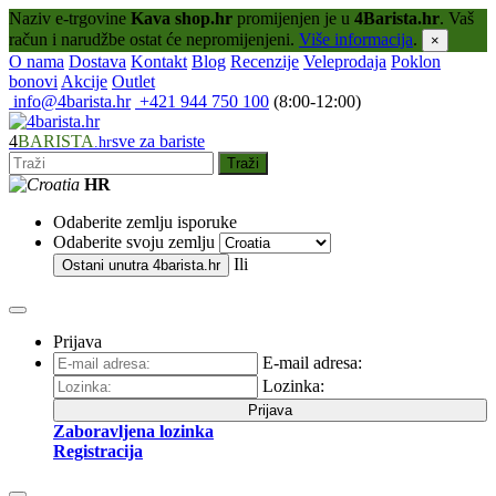
Naziv e-trgovine
Kava shop.hr
promijenjen je u
4Barista.hr
. Vaš
račun i narudžbe ostat će nepromijenjeni.
Više informacija
.
×
O nama
Dostava
Kontakt
Blog
Recenzije
Veleprodaja
Poklon
bonovi
Akcije
Outlet
info@4barista.hr
+421 944 750 100
(8:00-12:00)
4
BARISTA
sve za bariste
.hr
Traži
HR
Odaberite zemlju isporuke
Odaberite svoju zemlju
Ili
Ostani unutra
4barista.hr
Prijava
E-mail adresa:
Lozinka:
Prijava
Zaboravljena lozinka
Registracija