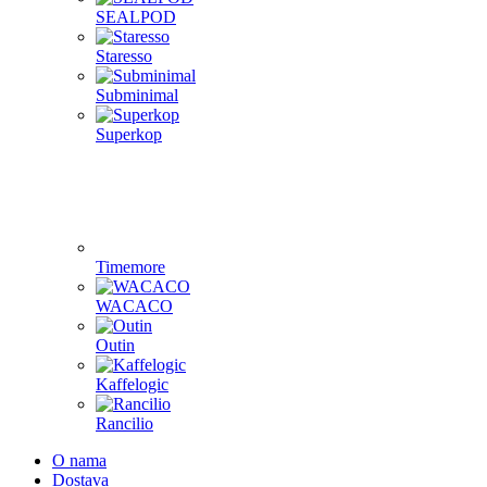
SEALPOD
Staresso
Subminimal
Superkop
Timemore
WACACO
Outin
Kaffelogic
Rancilio
O nama
Dostava