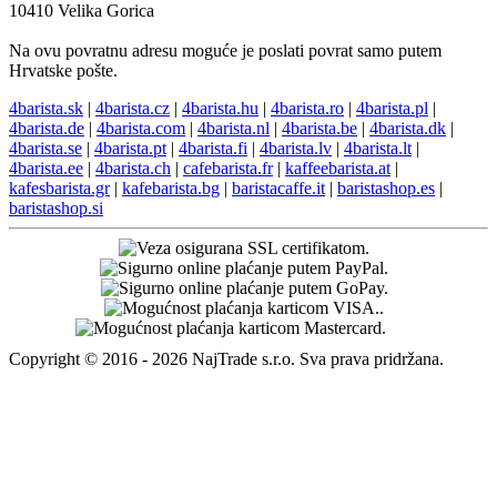
10410 Velika Gorica
Na ovu povratnu adresu moguće je poslati povrat samo putem
Hrvatske pošte.
4barista.sk
|
4barista.cz
|
4barista.hu
|
4barista.ro
|
4barista.pl
|
4barista.de
|
4barista.com
|
4barista.nl
|
4barista.be
|
4barista.dk
|
4barista.se
|
4barista.pt
|
4barista.fi
|
4barista.lv
|
4barista.lt
|
4barista.ee
|
4barista.ch
|
cafebarista.fr
|
kaffeebarista.at
|
kafesbarista.gr
|
kafebarista.bg
|
baristacaffe.it
|
baristashop.es
|
baristashop.si
Copyright © 2016 - 2026 NajTrade s.r.o. Sva prava pridržana.