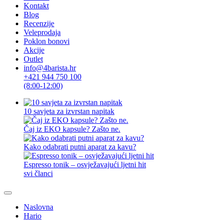
Kontakt
Blog
Recenzije
Veleprodaja
Poklon bonovi
Akcije
Outlet
info@4barista.hr
+421 944 750 100
(8:00-12:00)
10 savjeta za izvrstan napitak
Čaj iz EKO kapsule? Zašto ne.
Kako odabrati putni aparat za kavu?
Espresso tonik – osvježavajući ljetni hit
svi članci
Naslovna
Hario