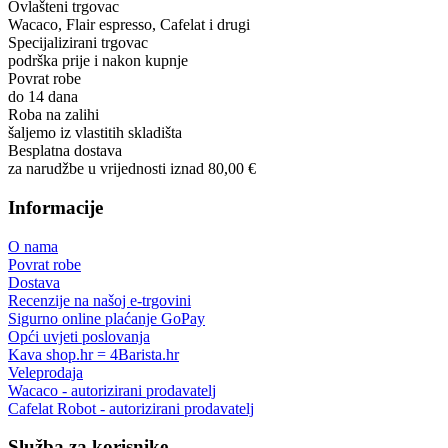
Ovlašteni trgovac
Wacaco, Flair espresso, Cafelat i drugi
Specijalizirani trgovac
podrška prije i nakon kupnje
Povrat robe
do 14 dana
Roba na zalihi
šaljemo iz vlastitih skladišta
Besplatna dostava
za narudžbe u vrijednosti iznad 80,00 €
Informacije
O nama
Povrat robe
Dostava
Recenzije na našoj e-trgovini
Sigurno online plaćanje GoPay
Opći uvjeti poslovanja
Kava shop.hr = 4Barista.hr
Veleprodaja
Wacaco - autorizirani prodavatelj
Cafelat Robot - autorizirani prodavatelj
Služba za korisnike