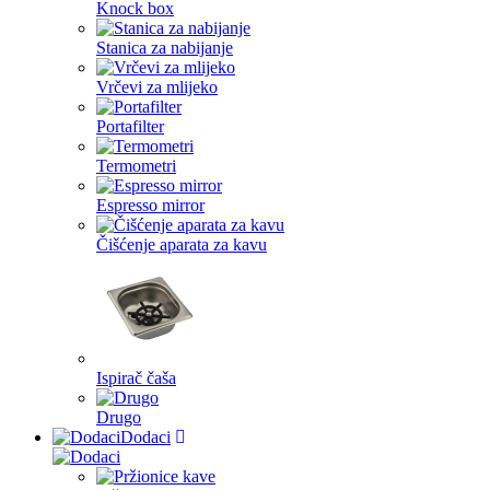
Knock box
Stanica za nabijanje
Vrčevi za mlijeko
Portafilter
Termometri
Espresso mirror
Čišćenje aparata za kavu
Ispirač čaša
Drugo
Dodaci