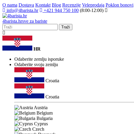
O nama
Dostava
Kontakt
Blog
Recenzije
Veleprodaja
Poklon bonovi
info@4barista.hr
+421 944 750 100
(8:00-12:00)
4
barista
.hr
sve za bariste
Traži
HR
Odaberite zemlju isporuke
Odaberite svoju zemlju
Croatia
Croatia
Austria
Belgium
Bulgaria
Cyprus
Czech