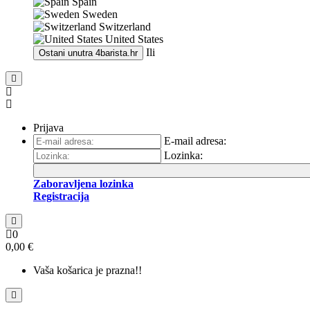
Spain
Sweden
Switzerland
United States
Ili
Ostani unutra
4barista.hr
Prijava
E-mail adresa:
Lozinka:
Zaboravljena lozinka
Registracija
0
0,00 €
Vaša košarica je prazna!!