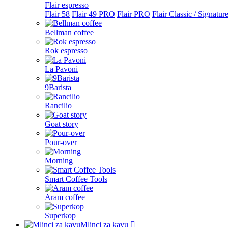
Flair espresso
Flair 58
Flair 49 PRO
Flair PRO
Flair Classic / Signatur
Bellman coffee
Rok espresso
La Pavoni
9Barista
Rancilio
Goat story
Pour-over
Morning
Smart Coffee Tools
Aram coffee
Superkop
Mlinci za kavu