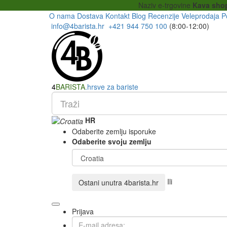
Naziv e-trgovine
Kava sho
O nama
Dostava
Kontakt
Blog
Recenzije
Veleprodaja
P
info@4barista.hr
+421 944 750 100
(8:00-12:00)
4
BARISTA
.hr
sve za bariste
HR
Odaberite zemlju isporuke
Odaberite svoju zemlju
Ili
Ostani unutra
4barista.hr
Prijava