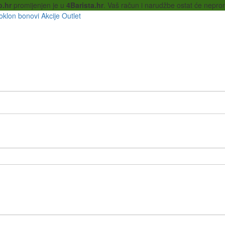
p.hr
promijenjen je u
4Barista.hr
. Vaš račun i narudžbe ostat će nepro
oklon bonovi
Akcije
Outlet