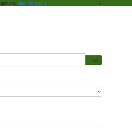
×
mijenjeni.
Više informacija
.
Traži