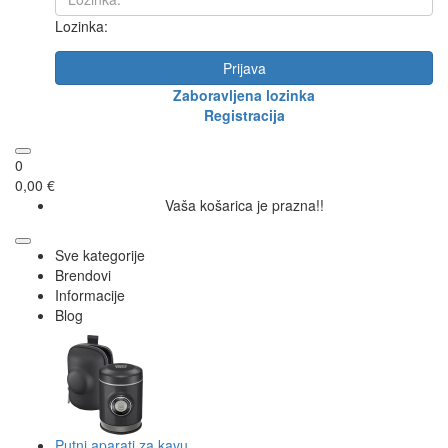
Lozinka:
Prijava
Zaboravljena lozinka
Registracija
0
0,00 €
Vaša košarica je prazna!!
Sve kategorije
Brendovi
Informacije
Blog
Putni aparati za kavu