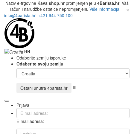
Naziv e-trgovine
Kava shop.hr
promijenjen je u
4Barista.hr
. Vaš
×
račun i narudžbe ostat će nepromijenjeni.
Više informacija
.
info@4barista.hr
+421 944 750 100
HR
Odaberite zemlju isporuke
Odaberite svoju zemlju
Ili
Ostani unutra
4barista.hr
Prijava
E-mail adresa: