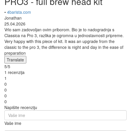
PRO3 - full brew head kit
•
4barista.com
Jonathan
25.04.2026
Vrlo sam zadovoljan ovim priborom. Bio je to nadogradnja s
Classica na Pro 3, razlika je ogromna u jednostavnosti pripreme.
Very happy with this piece of kit. It was an upgrade from the
classic to the pro 3, the difference is night and day in the ease of
preparation
Translate
5/5
1 recenzija
1
0
0
0
0
Napišite recenziju
Vaše ime