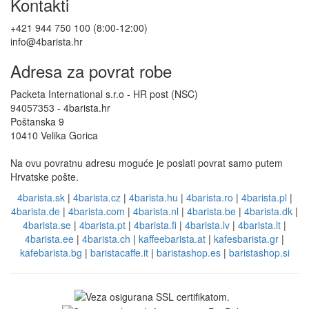
Kontakti
+421 944 750 100 (8:00-12:00)
info@4barista.hr
Adresa za povrat robe
Packeta International s.r.o - HR post (NSC)
94057353 - 4barista.hr
Poštanska 9
10410 Velika Gorica
Na ovu povratnu adresu moguće je poslati povrat samo putem
Hrvatske pošte.
4barista.sk
|
4barista.cz
|
4barista.hu
|
4barista.ro
|
4barista.pl
|
4barista.de
|
4barista.com
|
4barista.nl
|
4barista.be
|
4barista.dk
|
4barista.se
|
4barista.pt
|
4barista.fi
|
4barista.lv
|
4barista.lt
|
4barista.ee
|
4barista.ch
|
kaffeebarista.at
|
kafesbarista.gr
|
kafebarista.bg
|
baristacaffe.it
|
baristashop.es
|
baristashop.si