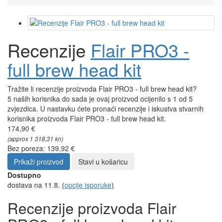
Recenzije
Flair PRO3 -
full brew head kit
Tražite li recenzije proizvoda Flair PRO3 - full brew head kit?
5 naših korisnika do sada je ovaj proizvod ocijenilo s 1 od 5
zvjezdica. U nastavku ćete pronaći recenzije i iskustva stvarnih
korisnika proizvoda Flair PRO3 - full brew head kit.
174,90 €
(approx 1 318,31 kn)
Bez poreza: 139,92 €
Prikaži proizvod
Stavi u košaricu
Dostupno
dostava na 11.8.
(
opcije isporuke
)
Recenzije proizvoda Flair