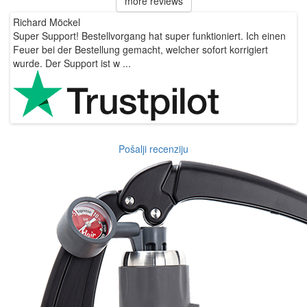
more reviews
Richard Möckel
H
Super Support! Bestellvorgang hat super funktioniert. Ich einen
D
Feuer bei der Bestellung gemacht, welcher sofort korrigiert
s
wurde. Der Support ist w ...
o
Pošalji recenziju