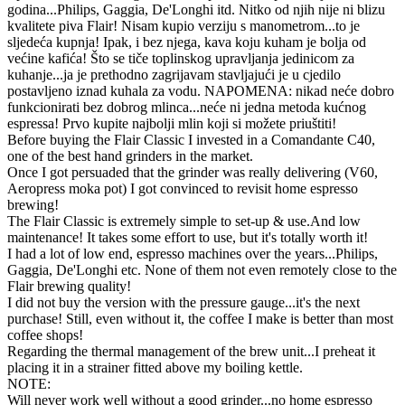
godina...Philips, Gaggia, De'Longhi itd. Nitko od njih nije ni blizu
kvalitete piva Flair! Nisam kupio verziju s manometrom...to je
sljedeća kupnja! Ipak, i bez njega, kava koju kuham je bolja od
većine kafića! Što se tiče toplinskog upravljanja jedinicom za
kuhanje...ja je prethodno zagrijavam stavljajući je u cjedilo
postavljeno iznad kuhala za vodu. NAPOMENA: nikad neće dobro
funkcionirati bez dobrog mlinca...neće ni jedna metoda kućnog
espressa! Prvo kupite najbolji mlin koji si možete priuštiti!
Before buying the Flair Classic I invested in a Comandante C40,
one of the best hand grinders in the market.
Once I got persuaded that the grinder was really delivering (V60,
Aeropress moka pot) I got convinced to revisit home espresso
brewing!
The Flair Classic is extremely simple to set-up & use.And low
maintenance! It takes some effort to use, but it's totally worth it!
I had a lot of low end, espresso machines over the years...Philips,
Gaggia, De'Longhi etc. None of them not even remotely close to the
Flair brewing quality!
I did not buy the version with the pressure gauge...it's the next
purchase! Still, even without it, the coffee I make is better than most
coffee shops!
Regarding the thermal management of the brew unit...I preheat it
placing it in a strainer fitted above my boiling kettle.
NOTE:
Will never work well without a good grinder...no home espresso