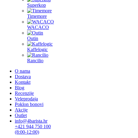
Superkop
Timemore
WACACO
Outin
Kaffelogic
Rancilio
O nama
Dostava
Kontakt
Blog
Recenzije
Veleprodaja
Poklon bonovi
Akcije
Outlet
info@4barista.hr
+421 944 750 100
(8:00-12:00)