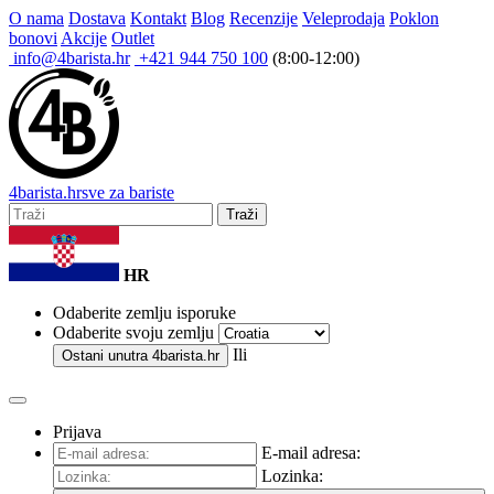
O nama
Dostava
Kontakt
Blog
Recenzije
Veleprodaja
Poklon
bonovi
Akcije
Outlet
info@4barista.hr
+421 944 750 100
(8:00-12:00)
4
barista
.hr
sve za bariste
Traži
HR
Odaberite zemlju isporuke
Odaberite svoju zemlju
Ili
Ostani unutra
4barista.hr
Prijava
E-mail adresa:
Lozinka: