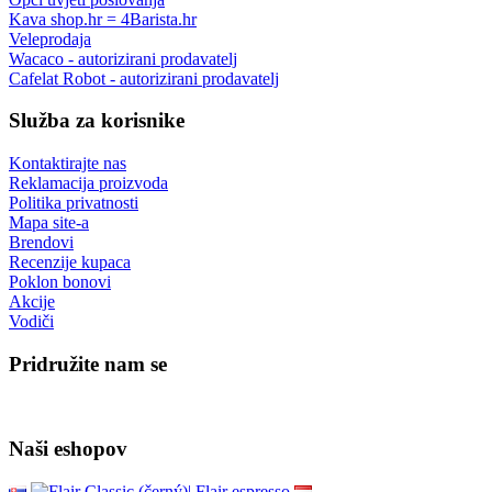
Kava shop.hr = 4Barista.hr
Veleprodaja
Wacaco - autorizirani prodavatelj
Cafelat Robot - autorizirani prodavatelj
Služba za korisnike
Kontaktirajte nas
Reklamacija proizvoda
Politika privatnosti
Mapa site-a
Brendovi
Recenzije kupaca
Poklon bonovi
Akcije
Vodiči
Pridružite nam se
Naši eshopov