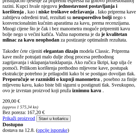
pristupačno rješenje za pripremu espressa na gotovo profesionalnoj
razini. Kupci hvale njegovu
jednostavnost postavljanja i
korištenja
, kao i
niske troškove održavanja
. Iako priprema kave
zahtijeva određeni trud, rezultati su
neusporedivo bolji
nego s
konvencionalnim kućnim aparatima za kavu, prema recenzijama.
Mnogi cijene što je čak i bez manometra moguće pripremiti kavu
bolje nego u većini kafića. Važna napomena je da
je kvalitetan
mlinac za kavu neophodan
za postizanje optimalnih rezultata.
Također ćete cijeniti
elegantan dizajn
modela Classic. Priprema
kave može potrajati malo dulje zbog procesa prethodnog
zagrijavanja i sklapanja/rasklapanja. Ako ručica škripi, kap ulja će
pomoći. Prilikom korištenja prethodno mljevene kave, postupak
ekstrakcije potrebno je prilagoditi kako bi se postigao dovoljan tlak.
Preporučuje se razmisliti o kupnji manometra
, posebno za finije
mljevenu kavu, kako biste bili sigurni u postignuti tlak. Sveukupno,
ovo je izvrstan proizvod koji pruža
iznimnu kavu
.
209,00 €
(approx 1 575,34 kn)
Bez poreza: 167,20 €
Prikaži proizvod
Stavi u košaricu
Dostupno
dostava na 12.8.
(
opcije isporuke
)