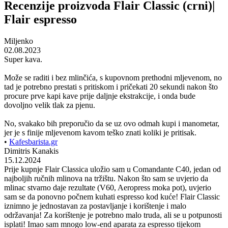
Recenzije proizvoda Flair Classic (crni)|
Flair espresso
Miljenko
02.08.2023
Super kava.
Može se raditi i bez mlinčića, s kupovnom prethodni mljevenom, no
tad je potrebno prestati s pritiskom i pričekati 20 sekundi nakon što
procure prve kapi kave prije daljnje ekstrakcije, i onda bude
dovoljno velik tlak za pjenu.
No, svakako bih preporučio da se uz ovo odmah kupi i manometar,
jer je s finije mljevenom kavom teško znati koliki je pritisak.
•
Kafesbarista.gr
Dimitris Kanakis
15.12.2024
Prije kupnje Flair Classica uložio sam u Comandante C40, jedan od
najboljih ručnih mlinova na tržištu. Nakon što sam se uvjerio da
mlinac stvarno daje rezultate (V60, Aeropress moka pot), uvjerio
sam se da ponovno počnem kuhati espresso kod kuće! Flair Classic
iznimno je jednostavan za postavljanje i korištenje i malo
održavanja! Za korištenje je potrebno malo truda, ali se u potpunosti
isplati! Imao sam mnogo low-end aparata za espresso tijekom