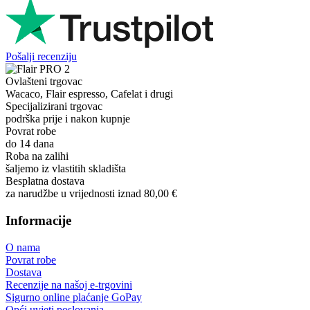
Pošalji recenziju
Ovlašteni trgovac
Wacaco, Flair espresso, Cafelat i drugi
Specijalizirani trgovac
podrška prije i nakon kupnje
Povrat robe
do 14 dana
Roba na zalihi
šaljemo iz vlastitih skladišta
Besplatna dostava
za narudžbe u vrijednosti iznad 80,00 €
Informacije
O nama
Povrat robe
Dostava
Recenzije na našoj e-trgovini
Sigurno online plaćanje GoPay
Opći uvjeti poslovanja