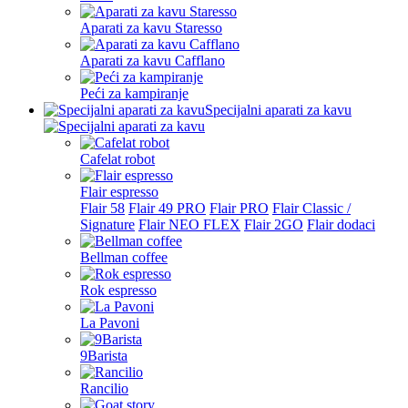
Aparati za kavu Staresso
Aparati za kavu Cafflano
Peći za kampiranje
Specijalni aparati za kavu
Cafelat robot
Flair espresso
Flair 58
Flair 49 PRO
Flair PRO
Flair Classic /
Signature
Flair NEO FLEX
Flair 2GO
Flair dodaci
Bellman coffee
Rok espresso
La Pavoni
9Barista
Rancilio