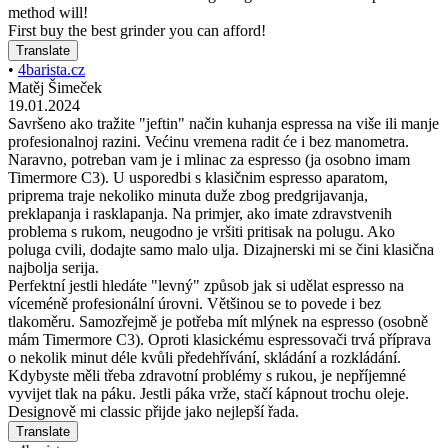
method will!
First buy the best grinder you can afford!
Translate
•
4barista.cz
Matěj Šimeček
19.01.2024
Savršeno ako tražite "jeftin" način kuhanja espressa na više ili manje
profesionalnoj razini. Većinu vremena radit će i bez manometra.
Naravno, potreban vam je i mlinac za espresso (ja osobno imam
Timermore C3). U usporedbi s klasičnim espresso aparatom,
priprema traje nekoliko minuta duže zbog predgrijavanja,
preklapanja i rasklapanja. Na primjer, ako imate zdravstvenih
problema s rukom, neugodno je vršiti pritisak na polugu. Ako
poluga cvili, dodajte samo malo ulja. Dizajnerski mi se čini klasična
najbolja serija.
Perfektní jestli hledáte "levný" způsob jak si udělat espresso na
víceméně profesionální úrovni. Většinou se to povede i bez
tlakoměru. Samozřejmě je potřeba mít mlýnek na espresso (osobně
mám Timermore C3). Oproti klasickému espressovači trvá příprava
o nekolik minut déle kvůli předehřívání, skládání a rozkládání.
Kdybyste měli třeba zdravotní problémy s rukou, je nepříjemné
vyvijet tlak na páku. Jestli páka vrže, stačí kápnout trochu oleje.
Designově mi classic přijde jako nejlepší řada.
Translate