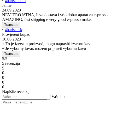
•
4barista.com
Jaime
24.09.2023
NEVJEROJATNA, brza dostava i vrlo dobar aparat za espresso
AMAZING, fast shipping e very good espresso maker
Translate
•
4barista.sk
Provjereni kupac
16.06.2023
+ To je izvrstan proizvod, mogu napraviti izvrsnu kavu
+ Je vyborny tovar, mozem pripravit vybornu kavu
Translate
5/5
5 recenzija
5
0
0
0
0
Napišite recenziju
Vaše ime