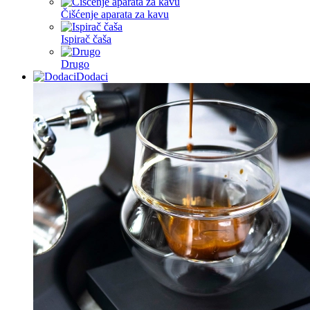
Čišćenje aparata za kavu
Ispirač čaša
Drugo
Dodaci