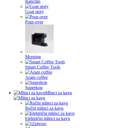
Rancilio
Goat story
Pour-over
Morning
Smart Coffee Tools
Aram coffee
Superkop
Mlinci za kavu
Ručni mlinci za kavu
Električni mlinci za kavu