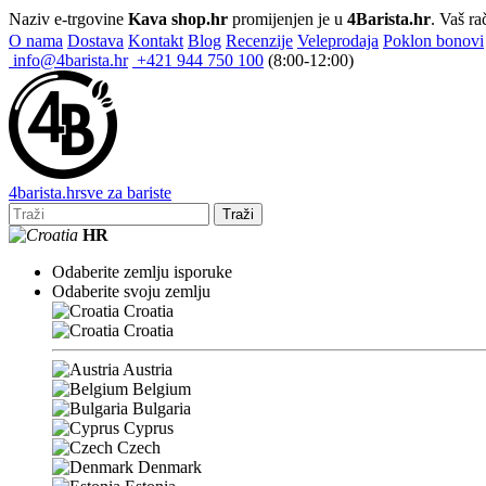
Naziv e-trgovine
Kava shop.hr
promijenjen je u
4Barista.hr
. Vaš ra
O nama
Dostava
Kontakt
Blog
Recenzije
Veleprodaja
Poklon bonovi
info@4barista.hr
+421 944 750 100
(8:00-12:00)
4
barista
.hr
sve za bariste
Traži
HR
Odaberite zemlju isporuke
Odaberite svoju zemlju
Croatia
Croatia
Austria
Belgium
Bulgaria
Cyprus
Czech
Denmark