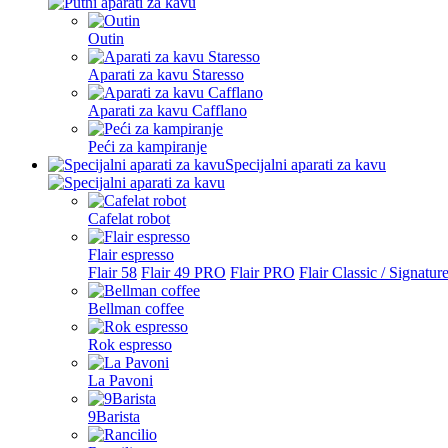
Outin
Aparati za kavu Staresso
Aparati za kavu Cafflano
Peći za kampiranje
Specijalni aparati za kavu
Cafelat robot
Flair espresso
Flair 58
Flair 49 PRO
Flair PRO
Flair Classic / Signatur
Bellman coffee
Rok espresso
La Pavoni
9Barista