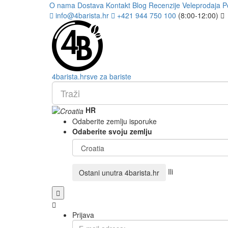
O nama
Dostava
Kontakt
Blog
Recenzije
Veleprodaja
P
info@4barista.hr
+421 944 750 100
(8:00-12:00)
4
barista
.hr
sve za bariste
HR
Odaberite zemlju isporuke
Odaberite svoju zemlju
Ili
Ostani unutra
4barista.hr
Prijava