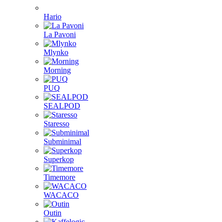
Hario
La Pavoni
Mlynko
Morning
PUQ
SEALPOD
Staresso
Subminimal
Superkop
Timemore
WACACO
Outin