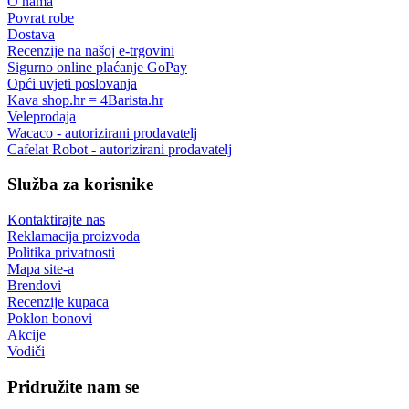
O nama
Povrat robe
Dostava
Recenzije na našoj e-trgovini
Sigurno online plaćanje GoPay
Opći uvjeti poslovanja
Kava shop.hr = 4Barista.hr
Veleprodaja
Wacaco - autorizirani prodavatelj
Cafelat Robot - autorizirani prodavatelj
Služba za korisnike
Kontaktirajte nas
Reklamacija proizvoda
Politika privatnosti
Mapa site-a
Brendovi
Recenzije kupaca
Poklon bonovi
Akcije
Vodiči
Pridružite nam se