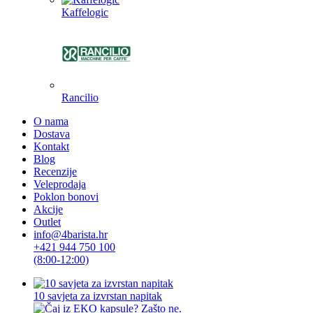
Kaffelogic
Rancilio
O nama
Dostava
Kontakt
Blog
Recenzije
Veleprodaja
Poklon bonovi
Akcije
Outlet
info@4barista.hr
+421 944 750 100
(8:00-12:00)
10 savjeta za izvrstan napitak