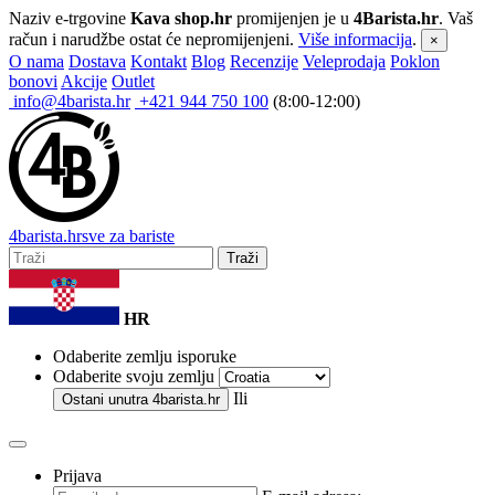
Naziv e-trgovine
Kava shop.hr
promijenjen je u
4Barista.hr
. Vaš
račun i narudžbe ostat će nepromijenjeni.
Više informacija
.
×
O nama
Dostava
Kontakt
Blog
Recenzije
Veleprodaja
Poklon
bonovi
Akcije
Outlet
info@4barista.hr
+421 944 750 100
(8:00-12:00)
4
barista
.hr
sve za bariste
Traži
HR
Odaberite zemlju isporuke
Odaberite svoju zemlju
Ili
Ostani unutra
4barista.hr
Prijava