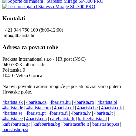
Kontakti
+421 944 750 100 (8:00-12:00)
info@4barista.hr
Adresa za povrat robe
Packeta International s.r.o - HR post (NSC)
94057353 - 4barista.hr
Poštanska 9
10410 Velika Gorica
Na ovu povratnu adresu moguće je poslati povrat samo putem
Hrvatske pošte.
4barista.sk
|
4barista.cz
|
4barista.hu
|
4barista.ro
|
4barista.pl
|
4barista.de
|
4barista.com
|
4barista.nl
|
4barista.be
|
4barista.dk
|
4barista.se
|
4barista.pt
|
4barista.fi
|
4barista.lv
|
4barista.lt
|
4barista.ee
|
4barista.ch
|
cafebarista.fr
|
kaffeebarista.at
|
kafesbarista.gr
|
kafebarista.bg
|
baristacaffe.it
|
baristashop.es
|
baristashop.si