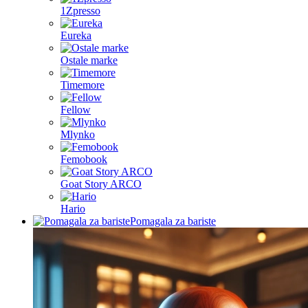
1Zpresso
Eureka
Ostale marke
Timemore
Fellow
Mlynko
Femobook
Goat Story ARCO
Hario
Pomagala za bariste