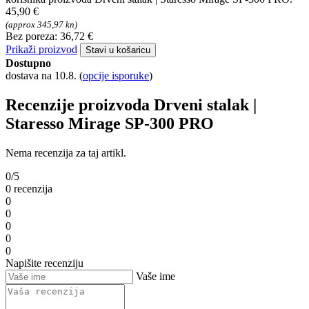
45,90 €
(approx 345,97 kn)
Bez poreza: 36,72 €
Prikaži proizvod
Stavi u košaricu
Dostupno
dostava na 10.8.
(
opcije isporuke
)
Recenzije proizvoda Drveni stalak |
Staresso Mirage SP-300 PRO
Nema recenzija za taj artikl.
0/5
0 recenzija
0
0
0
0
0
Napišite recenziju
Vaše ime