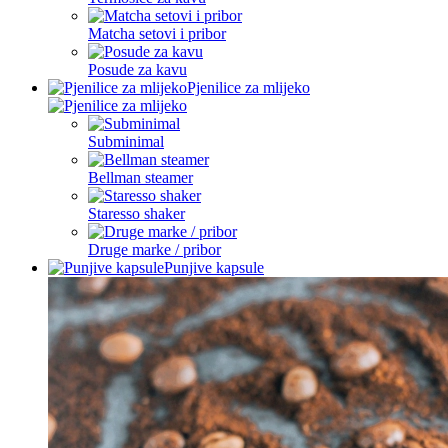
Matcha setovi i pribor
Posude za kavu
Pjenilice za mlijeko
Subminimal
Bellman steamer
Staresso shaker
Druge marke / pribor
Punjive kapsule