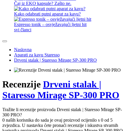
Čaj iz EKO kapsule? Zašto ne.
Kako odabrati putni aparat za kavu?
Espresso tonik – osvježavajući ljetni hit
svi članci
Naslovna
Aparati za kavu Staresso
Drveni stalak | Staresso Mirage SP-300 PRO
Recenzije
Drveni stalak |
Staresso Mirage SP-300 PRO
Tražite li recenzije proizvoda Drveni stalak | Staresso Mirage SP-
300 PRO?
0 naših korisnika do sada je ovaj proizvod ocijenilo s 0 od 5
zvjezdica. U nastavku ćete pronaći recenzije i iskustva stvarnih
korisnika proizvoda Drveni stalak | Staresso Mirage SP-300 PRO.