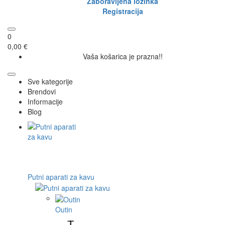
Zaboravljena lozinka
Registracija
0
0,00 €
Vaša košarica je prazna!!
Sve kategorije
Brendovi
Informacije
Blog
Putni aparati za kavu
Outin