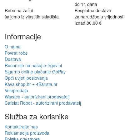
do 14 dana
Roba na zalihi
Besplatna dostava
šaljemo iz vlastitih skladišta
za narudžbe u vrijednosti
iznad 80,00 €
Informacije
O nama
Povrat robe
Dostava
Recenzije na našoj e-trgovini
Sigurno online plaćanje GoPay
Opći uvjeti poslovanja
Kava shop.hr = 4Barista.hr
Veleprodaja
Wacaco - autorizirani prodavatelj
Cafelat Robot - autorizirani prodavatelj
Služba za korisnike
Kontaktirajte nas
Reklamacija proizvoda
Politika privatnosti