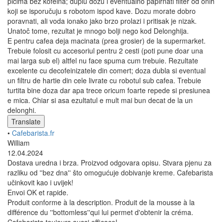
pićima bez kofeina; duplu dozu i eventualno papirnati filter od onih
koji se isporučuju s robotom ispod kave. Dozu morate dobro
poravnati, ali voda ionako jako brzo prolazi i pritisak je nizak.
Unatoč tome, rezultat je mnogo bolji nego kod Delonghija.
E pentru cafea deja macinata (prea grosier) de la supermarket.
Trebuie folosit cu accesoriul pentru 2 cesti (poti pune doar una
mai larga sub el) altfel nu face spuma cum trebuie. Rezultate
excelente cu decofeinizatele din comert; doza dubla si eventual
un filtru de hartie din cele livrate cu robotul sub cafea. Trebuie
turtita bine doza dar apa trece oricum foarte repede si presiunea
e mica. Chiar si asa ezultatul e mult mai bun decat de la un
delonghi.
Translate
•
Cafebarista.fr
William
12.04.2024
Dostava uredna i brza. Proizvod odgovara opisu. Stvara pjenu za
razliku od ''bez dna'' što omogućuje dobivanje kreme. Cafebarista
učinkovit kao i uvijek!
Envoi OK et rapide.
Produit conforme à la description. Produit de la mousse à la
différence du ''bottomless''qui lui permet d'obtenir la créma.