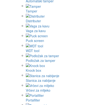
Automatski tamper
Tamper
Distributer
Vaga za kavu
Puck screen
WDT tool
Podložak za tamper
Knock box
Stanica za nabijanje
Vrčevi za mlijeko
Portafilter