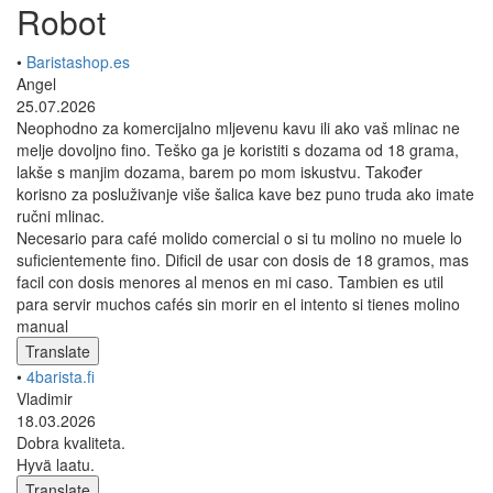
Robot
•
Baristashop.es
Angel
25.07.2026
Neophodno za komercijalno mljevenu kavu ili ako vaš mlinac ne
melje dovoljno fino. Teško ga je koristiti s dozama od 18 grama,
lakše s manjim dozama, barem po mom iskustvu. Također
korisno za posluživanje više šalica kave bez puno truda ako imate
ručni mlinac.
Necesario para café molido comercial o si tu molino no muele lo
suficientemente fino. Dificil de usar con dosis de 18 gramos, mas
facil con dosis menores al menos en mi caso. Tambien es util
para servir muchos cafés sin morir en el intento si tienes molino
manual
Translate
•
4barista.fi
Vladimir
18.03.2026
Dobra kvaliteta.
Hyvä laatu.
Translate