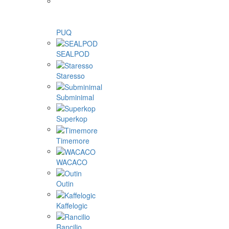
PUQ
SEALPOD
Staresso
Subminimal
Superkop
Timemore
WACACO
Outin
Kaffelogic
Rancilio