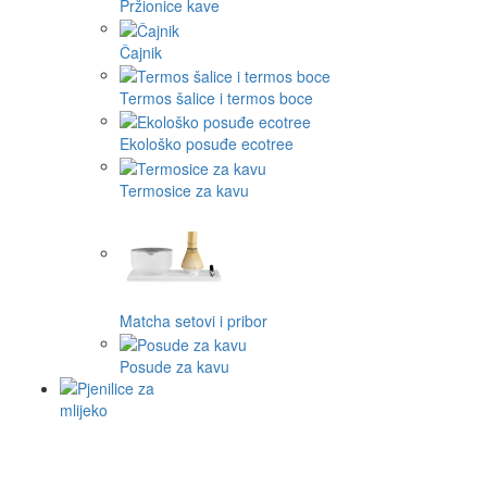
Pržionice kave
Čajnik
Termos šalice i termos boce
Ekološko posuđe ecotree
Termosice za kavu
Matcha setovi i pribor
Posude za kavu