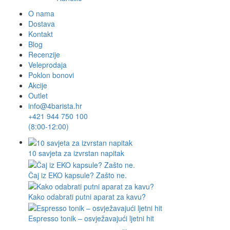
O nama
Dostava
Kontakt
Blog
Recenzije
Veleprodaja
Poklon bonovi
Akcije
Outlet
info@4barista.hr
+421 944 750 100
(8:00-12:00)
10 savjeta za izvrstan napitak
Čaj iz EKO kapsule? Zašto ne.
Kako odabrati putni aparat za kavu?
Espresso tonik – osvježavajući ljetni hit