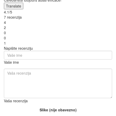
Cafebarista toujours aussi efficace!
Translate
4.1/5
7 recenzija
4
2
0
0
1
Napišite recenziju
Vaše ime
Vaša recenzija
Slike (nije obavezno)