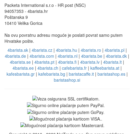
Packeta International s.r.o - HR post (NSC)
94057353 - 4barista.hr
Poštanska 9
10410 Velika Gorica
Na ovu povratnu adresu moguće je poslati povrat samo putem
Hrvatske pošte.
4barista.sk
|
4barista.cz
|
4barista.hu
|
4barista.ro
|
4barista.pl
|
4barista.de
|
4barista.com
|
4barista.nl
|
4barista.be
|
4barista.dk
|
4barista.se
|
4barista.pt
|
4barista.fi
|
4barista.lv
|
4barista.lt
|
4barista.ee
|
4barista.ch
|
cafebarista.fr
|
kaffeebarista.at
|
kafesbarista.gr
|
kafebarista.bg
|
baristacaffe.it
|
baristashop.es
|
baristashop.si