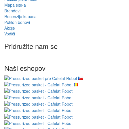
Mapa site-a
Brendovi
Recenzije kupaca
Poklon bonovi
Akcije
Vodiči
Pridružite nam se
Naši eshopov