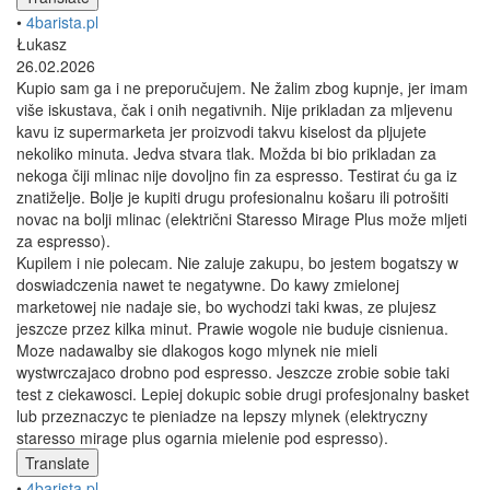
•
4barista.pl
Łukasz
26.02.2026
Kupio sam ga i ne preporučujem. Ne žalim zbog kupnje, jer imam
više iskustava, čak i onih negativnih. Nije prikladan za mljevenu
kavu iz supermarketa jer proizvodi takvu kiselost da pljujete
nekoliko minuta. Jedva stvara tlak. Možda bi bio prikladan za
nekoga čiji mlinac nije dovoljno fin za espresso. Testirat ću ga iz
znatiželje. Bolje je kupiti drugu profesionalnu košaru ili potrošiti
novac na bolji mlinac (električni Staresso Mirage Plus može mljeti
za espresso).
Kupilem i nie polecam. Nie zaluje zakupu, bo jestem bogatszy w
doswiadczenia nawet te negatywne. Do kawy zmielonej
marketowej nie nadaje sie, bo wychodzi taki kwas, ze plujesz
jeszcze przez kilka minut. Prawie wogole nie buduje cisnienua.
Moze nadawalby sie dlakogos kogo mlynek nie mieli
wystwrczajaco drobno pod espresso. Jeszcze zrobie sobie taki
test z ciekawosci. Lepiej dokupic sobie drugi profesjonalny basket
lub przeznaczyc te pieniadze na lepszy mlynek (elektryczny
staresso mirage plus ogarnia mielenie pod espresso).
Translate
•
4barista.pl