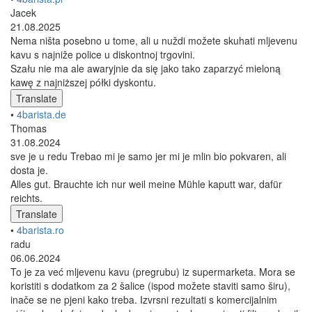
Jacek
21.08.2025
Nema ništa posebno u tome, ali u nuždi možete skuhati mljevenu
kavu s najniže police u diskontnoj trgovini.
Szału nie ma ale awaryjnie da się jako tako zaparzyć mieloną
kawę z najniższej półki dyskontu.
Translate
•
4barista.de
Thomas
31.08.2024
sve je u redu Trebao mi je samo jer mi je mlin bio pokvaren, ali
dosta je.
Alles gut. Brauchte ich nur weil meine Mühle kaputt war, dafür
reichts.
Translate
•
4barista.ro
radu
06.06.2024
To je za već mljevenu kavu (pregrubu) iz supermarketa. Mora se
koristiti s dodatkom za 2 šalice (ispod možete staviti samo širu),
inače se ne pjeni kako treba. Izvrsni rezultati s komercijalnim