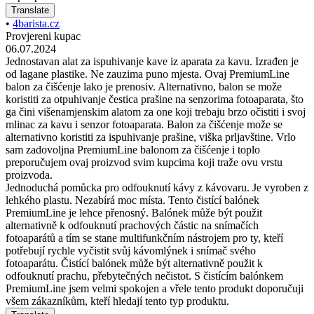
Translate
•
4barista.cz
Provjereni kupac
06.07.2024
Jednostavan alat za ispuhivanje kave iz aparata za kavu. Izrađen je
od lagane plastike. Ne zauzima puno mjesta. Ovaj PremiumLine
balon za čišćenje lako je prenosiv. Alternativno, balon se može
koristiti za otpuhivanje čestica prašine na senzorima fotoaparata, što
ga čini višenamjenskim alatom za one koji trebaju brzo očistiti i svoj
mlinac za kavu i senzor fotoaparata. Balon za čišćenje može se
alternativno koristiti za ispuhivanje prašine, viška prljavštine. Vrlo
sam zadovoljna PremiumLine balonom za čišćenje i toplo
preporučujem ovaj proizvod svim kupcima koji traže ovu vrstu
proizvoda.
Jednoduchá pomůcka pro odfouknutí kávy z kávovaru. Je vyroben z
lehkého plastu. Nezabírá moc místa. Tento čistící balónek
PremiumLine je lehce přenosný. Balónek může být použit
alternativně k odfouknutí prachových částic na snímačích
fotoaparátů a tím se stane multifunkčním nástrojem pro ty, kteří
potřebují rychle vyčistit svůj kávomlýnek i snímač svého
fotoaparátu. Čistící balónek může být alternativně použit k
odfouknutí prachu, přebytečných nečistot. S čistícím balónkem
PremiumLine jsem velmi spokojen a vřele tento produkt doporučuji
všem zákazníkům, kteří hledají tento typ produktu.