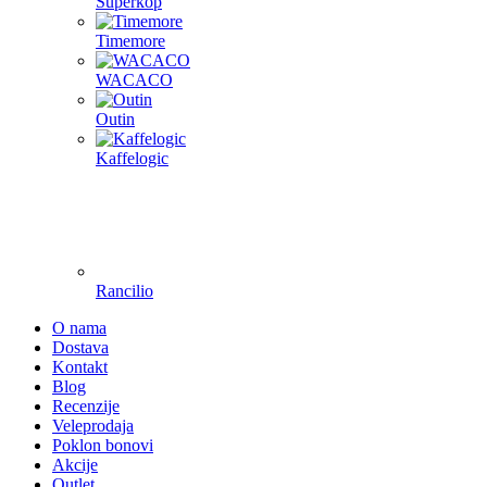
Superkop
Timemore
WACACO
Outin
Kaffelogic
Rancilio
O nama
Dostava
Kontakt
Blog
Recenzije
Veleprodaja
Poklon bonovi
Akcije
Outlet