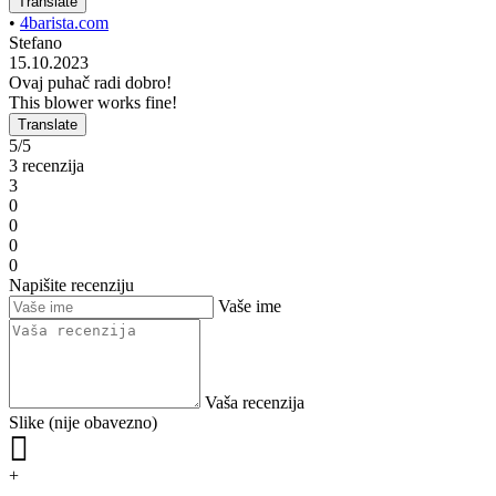
Translate
•
4barista.com
Stefano
15.10.2023
Ovaj puhač radi dobro!
This blower works fine!
Translate
5/5
3 recenzija
3
0
0
0
0
Napišite recenziju
Vaše ime
Vaša recenzija
Slike (nije obavezno)
+