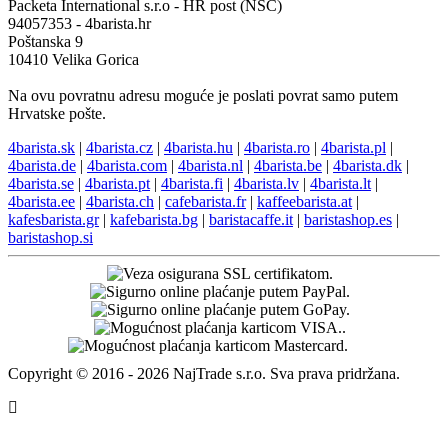
Packeta International s.r.o - HR post (NSC)
94057353 - 4barista.hr
Poštanska 9
10410 Velika Gorica
Na ovu povratnu adresu moguće je poslati povrat samo putem
Hrvatske pošte.
4barista.sk
|
4barista.cz
|
4barista.hu
|
4barista.ro
|
4barista.pl
|
4barista.de
|
4barista.com
|
4barista.nl
|
4barista.be
|
4barista.dk
|
4barista.se
|
4barista.pt
|
4barista.fi
|
4barista.lv
|
4barista.lt
|
4barista.ee
|
4barista.ch
|
cafebarista.fr
|
kaffeebarista.at
|
kafesbarista.gr
|
kafebarista.bg
|
baristacaffe.it
|
baristashop.es
|
baristashop.si
Copyright © 2016 - 2026 NajTrade s.r.o. Sva prava pridržana.