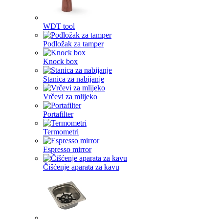
WDT tool
Podložak za tamper
Knock box
Stanica za nabijanje
Vrčevi za mlijeko
Portafilter
Termometri
Espresso mirror
Čišćenje aparata za kavu