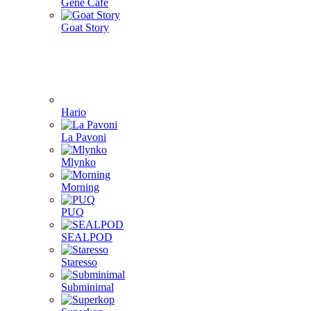
Gene Café
Goat Story
Hario
La Pavoni
Mlynko
Morning
PUQ
SEALPOD
Staresso
Subminimal