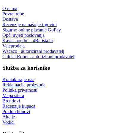
O nama
Povrat robe
Dostava
Recenzije na našoj e-trgovini
Sigurno online plaćanje GoPay
Opći uvjeti poslovanja
Kava shop.hr = 4Barista.hr
Veleprodaja
Wacaco - autorizirani prodavatelj
Cafelat Robot - autorizirani prodavatelj
Služba za korisnike
Kontaktirajte nas
Reklamacija proizvoda
Politika privatnosti
Mapa site-a
Brendovi
Recenzije kupaca
Poklon bonovi
Akcije
Vodiči