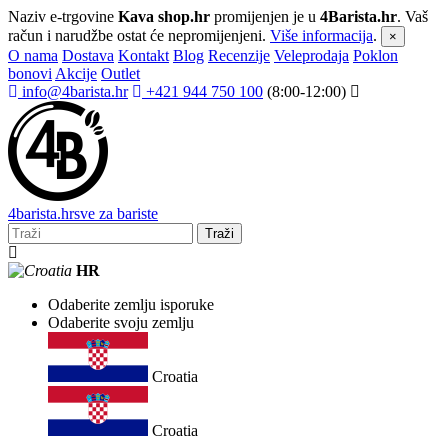
Naziv e-trgovine
Kava shop.hr
promijenjen je u
4Barista.hr
. Vaš
račun i narudžbe ostat će nepromijenjeni.
Više informacija
.
×
O nama
Dostava
Kontakt
Blog
Recenzije
Veleprodaja
Poklon
bonovi
Akcije
Outlet
info@4barista.hr
+421 944 750 100
(8:00-12:00)
4
barista
.hr
sve za bariste
Traži
HR
Odaberite zemlju isporuke
Odaberite svoju zemlju
Croatia
Croatia