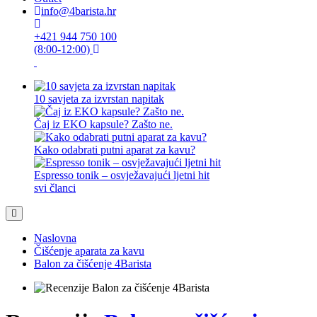
info@4barista.hr
+421 944 750 100
(8:00-12:00)
10 savjeta za izvrstan napitak
Čaj iz EKO kapsule? Zašto ne.
Kako odabrati putni aparat za kavu?
Espresso tonik – osvježavajući ljetni hit
svi članci
Naslovna
Čišćenje aparata za kavu
Balon za čišćenje 4Barista