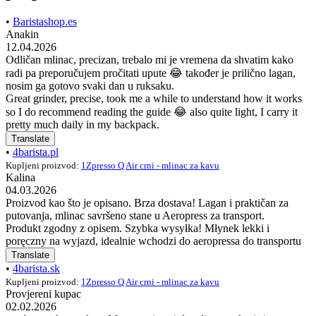
•
Baristashop.es
Anakin
12.04.2026
Odličan mlinac, precizan, trebalo mi je vremena da shvatim kako
radi pa preporučujem pročitati upute 😂 također je prilično lagan,
nosim ga gotovo svaki dan u ruksaku.
Great grinder, precise, took me a while to understand how it works
so I do recommend reading the guide 😂 also quite light, I carry it
pretty much daily in my backpack.
Translate
•
4barista.pl
Kupljeni proizvod:
1Zpresso Q Air crni - mlinac za kavu
Kalina
04.03.2026
Proizvod kao što je opisano. Brza dostava! Lagan i praktičan za
putovanja, mlinac savršeno stane u Aeropress za transport.
Produkt zgodny z opisem. Szybka wysyłka! Młynek lekki i
poręczny na wyjazd, idealnie wchodzi do aeropressa do transportu
Translate
•
4barista.sk
Kupljeni proizvod:
1Zpresso Q Air crni - mlinac za kavu
Provjereni kupac
02.02.2026