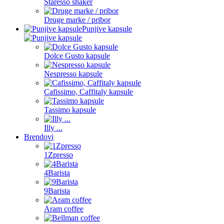
Staresso shaker
Druge marke / pribor
Punjive kapsule
Dolce Gusto kapsule
Nespresso kapsule
Cafissimo, Caffitaly kapsule
Tassimo kapsule
Illy ...
Brendovi
1Zpresso
4Barista
9Barista
Aram coffee