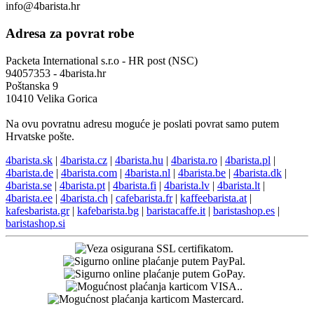
info@4barista.hr
Adresa za povrat robe
Packeta International s.r.o - HR post (NSC)
94057353 - 4barista.hr
Poštanska 9
10410 Velika Gorica
Na ovu povratnu adresu moguće je poslati povrat samo putem
Hrvatske pošte.
4barista.sk
|
4barista.cz
|
4barista.hu
|
4barista.ro
|
4barista.pl
|
4barista.de
|
4barista.com
|
4barista.nl
|
4barista.be
|
4barista.dk
|
4barista.se
|
4barista.pt
|
4barista.fi
|
4barista.lv
|
4barista.lt
|
4barista.ee
|
4barista.ch
|
cafebarista.fr
|
kaffeebarista.at
|
kafesbarista.gr
|
kafebarista.bg
|
baristacaffe.it
|
baristashop.es
|
baristashop.si