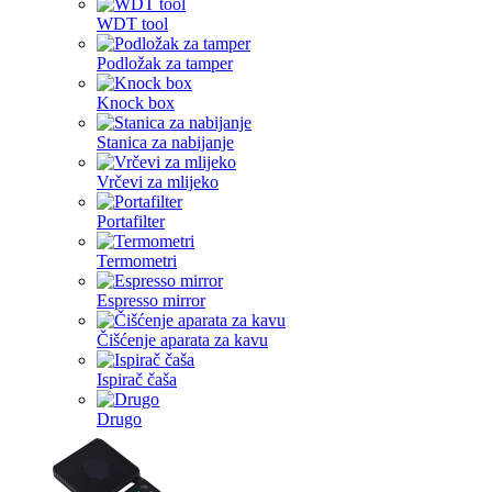
WDT tool
Podložak za tamper
Knock box
Stanica za nabijanje
Vrčevi za mlijeko
Portafilter
Termometri
Espresso mirror
Čišćenje aparata za kavu
Ispirač čaša
Drugo