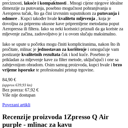
preciznosti,
lakoće i kompaktnosti
. Mnogi cijene njegove idealne
dimenzije za putovanja, posebno mogućnost pohranjivanja u
Aeropress tučak, što ga čini izvrsnim suputnikom za
putovanja i
odmore
. Kupci također hvale
kvalitetu mljevenja
, koja je
dovoljna za pripremu ukusne kave pripremljene metodama poput
Aeropressa ili filtera. Iako su neki korisnici priznali da ga koriste za
mljevenje začina, zadovoljstvo je i u ovom slučaju maksimalno.
Iako se upute u početku mogu činiti kompliciranima, nakon što ih
pročitate, mlinac je
jednostavan za korištenje
i omogućuje vam
postizanje
kvalitetnih rezultata
čak i kod kuće. Posebno je
prikladan za mljevenje kave za filter metode, uključujući i one sa
zahtjevnijom obradom. Osim samog proizvoda, kupci hvale i
brzo
vrijeme isporuke
te profesionalni pristup trgovine.
84,90 €
(approx 639,93 kn)
Bez poreza: 67,92 €
Više nije dostupan
Povezani artikli
Recenzije proizvoda 1Zpresso Q Air
purple - mlinac za kavu