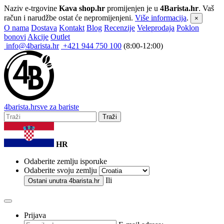
Naziv e-trgovine
Kava shop.hr
promijenjen je u
4Barista.hr
. Vaš
račun i narudžbe ostat će nepromijenjeni.
Više informacija
.
×
O nama
Dostava
Kontakt
Blog
Recenzije
Veleprodaja
Poklon
bonovi
Akcije
Outlet
info@4barista.hr
+421 944 750 100
(8:00-12:00)
4
barista
.hr
sve za bariste
Traži
HR
Odaberite zemlju isporuke
Odaberite svoju zemlju
Ili
Ostani unutra
4barista.hr
Prijava