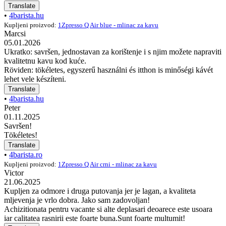
Translate
•
4barista.hu
Kupljeni proizvod:
1Zpresso Q Air blue - mlinac za kavu
Marcsi
05.01.2026
Ukratko: savršen, jednostavan za korištenje i s njim možete napraviti
kvalitetnu kavu kod kuće.
Röviden: tökéletes, egyszerű használni és itthon is minőségi kávét
lehet vele készíteni.
Translate
•
4barista.hu
Peter
01.11.2025
Savršen!
Tökéletes!
Translate
•
4barista.ro
Kupljeni proizvod:
1Zpresso Q Air crni - mlinac za kavu
Victor
21.06.2025
Kupljen za odmore i druga putovanja jer je lagan, a kvaliteta
mljevenja je vrlo dobra. Jako sam zadovoljan!
Achizitionata pentru vacante si alte deplasari deoarece este usoara
iar calitatea rasnirii este foarte buna.Sunt foarte multumit!