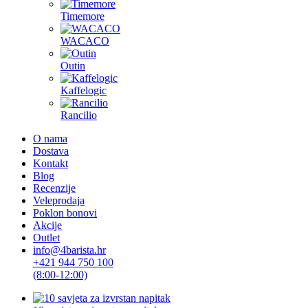
Timemore
WACACO
Outin
Kaffelogic
Rancilio
O nama
Dostava
Kontakt
Blog
Recenzije
Veleprodaja
Poklon bonovi
Akcije
Outlet
info@4barista.hr
+421 944 750 100
(8:00-12:00)