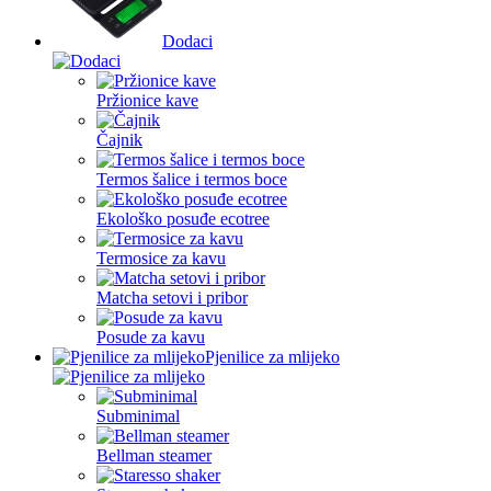
Dodaci
Pržionice kave
Čajnik
Termos šalice i termos boce
Ekološko posuđe ecotree
Termosice za kavu
Matcha setovi i pribor
Posude za kavu
Pjenilice za mlijeko
Subminimal
Bellman steamer