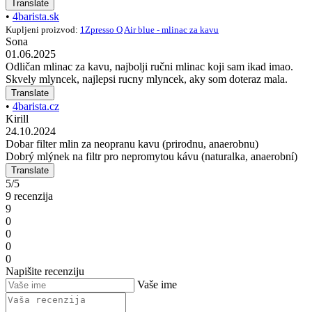
Translate
•
4barista.sk
Kupljeni proizvod:
1Zpresso Q Air blue - mlinac za kavu
Sona
01.06.2025
Odličan mlinac za kavu, najbolji ručni mlinac koji sam ikad imao.
Skvely mlyncek, najlepsi rucny mlyncek, aky som doteraz mala.
Translate
•
4barista.cz
Kirill
24.10.2024
Dobar filter mlin za neopranu kavu (prirodnu, anaerobnu)
Dobrý mlýnek na filtr pro nepromytou kávu (naturalka, anaerobní)
Translate
5/5
9 recenzija
9
0
0
0
0
Napišite recenziju
Vaše ime