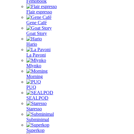
Femobook
Flair espresso
Gene Café
Goat Story
Hario
La Pavoni
Mlynko
Morning
PUQ
SEALPOD
Staresso
Subminimal
Superkop