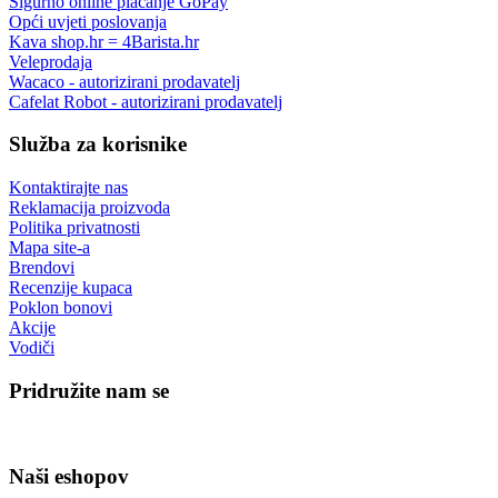
Sigurno online plaćanje GoPay
Opći uvjeti poslovanja
Kava shop.hr = 4Barista.hr
Veleprodaja
Wacaco - autorizirani prodavatelj
Cafelat Robot - autorizirani prodavatelj
Služba za korisnike
Kontaktirajte nas
Reklamacija proizvoda
Politika privatnosti
Mapa site-a
Brendovi
Recenzije kupaca
Poklon bonovi
Akcije
Vodiči
Pridružite nam se
Naši eshopov