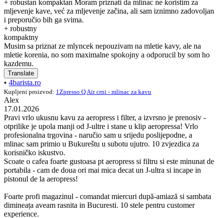
+ robustan kompaktan Moram priznati da mlinac ne koristim za
mljevenje kave, već za mljevenje začina, ali sam iznimno zadovoljan
i preporučio bih ga svima.
+ robustny
kompaktny
Musim sa priznat ze mlyncek nepouzivam na mletie kavy, ale na
mletie korenia, no som maximalne spokojny a odporucil by som ho
kazdemu.
Translate
•
4barista.ro
Kupljeni proizvod:
1Zpresso Q Air crni - mlinac za kavu
Alex
17.01.2026
Pravi vrlo ukusnu kavu za aeropress i filter, a izvrsno je prenosiv -
otprilike je upola manji od J-ultre i stane u klip aeropressa! Vrlo
profesionalna trgovina - naručio sam u srijedu poslijepodne, a
mlinac sam primio u Bukureštu u subotu ujutro. 10 zvjezdica za
korisničko iskustvo.
Scoate o cafea foarte gustoasa pt aeropress si filtru si este minunat de
portabila - cam de doua ori mai mica decat un J-ultra si incape in
pistonul de la aeropress!
Foarte profi magazinul - comandat miercuri după-amiază si sambata
dimineața aveam rasnita in Bucuresti. 10 stele pentru customer
experience.