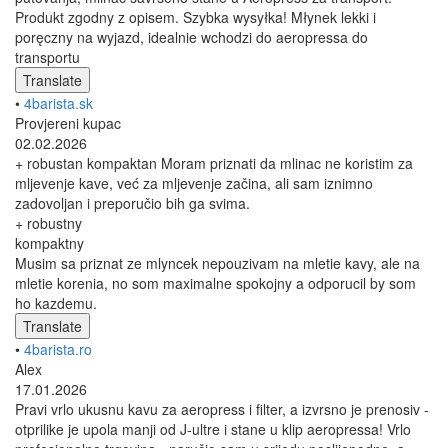
Produkt zgodny z opisem. Szybka wysyłka! Młynek lekki i
poręczny na wyjazd, idealnie wchodzi do aeropressa do
transportu
Translate
•
4barista.sk
Provjereni kupac
02.02.2026
+ robustan kompaktan Moram priznati da mlinac ne koristim za
mljevenje kave, već za mljevenje začina, ali sam iznimno
zadovoljan i preporučio bih ga svima.
+ robustny
kompaktny
Musim sa priznat ze mlyncek nepouzivam na mletie kavy, ale na
mletie korenia, no som maximalne spokojny a odporucil by som
ho kazdemu.
Translate
•
4barista.ro
Alex
17.01.2026
Pravi vrlo ukusnu kavu za aeropress i filter, a izvrsno je prenosiv -
otprilike je upola manji od J-ultre i stane u klip aeropressa! Vrlo