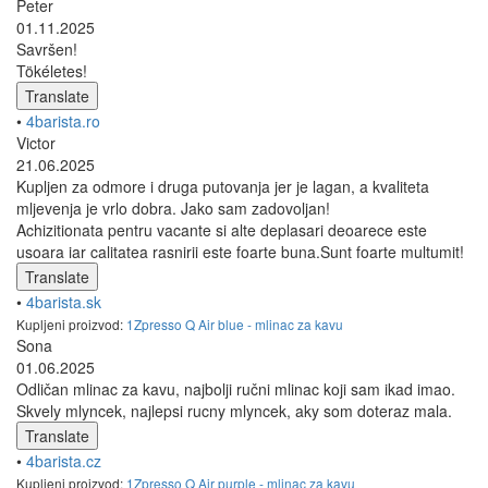
Peter
01.11.2025
Savršen!
Tökéletes!
Translate
•
4barista.ro
Victor
21.06.2025
Kupljen za odmore i druga putovanja jer je lagan, a kvaliteta
mljevenja je vrlo dobra. Jako sam zadovoljan!
Achizitionata pentru vacante si alte deplasari deoarece este
usoara iar calitatea rasnirii este foarte buna.Sunt foarte multumit!
Translate
•
4barista.sk
Kupljeni proizvod:
1Zpresso Q Air blue - mlinac za kavu
Sona
01.06.2025
Odličan mlinac za kavu, najbolji ručni mlinac koji sam ikad imao.
Skvely mlyncek, najlepsi rucny mlyncek, aky som doteraz mala.
Translate
•
4barista.cz
Kupljeni proizvod:
1Zpresso Q Air purple - mlinac za kavu