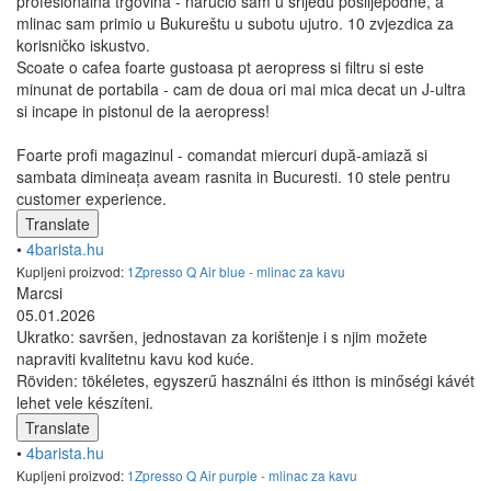
profesionalna trgovina - naručio sam u srijedu poslijepodne, a
mlinac sam primio u Bukureštu u subotu ujutro. 10 zvjezdica za
korisničko iskustvo.
Scoate o cafea foarte gustoasa pt aeropress si filtru si este
minunat de portabila - cam de doua ori mai mica decat un J-ultra
si incape in pistonul de la aeropress!
Foarte profi magazinul - comandat miercuri după-amiază si
sambata dimineața aveam rasnita in Bucuresti. 10 stele pentru
customer experience.
Translate
•
4barista.hu
Kupljeni proizvod:
1Zpresso Q Air blue - mlinac za kavu
Marcsi
05.01.2026
Ukratko: savršen, jednostavan za korištenje i s njim možete
napraviti kvalitetnu kavu kod kuće.
Röviden: tökéletes, egyszerű használni és itthon is minőségi kávét
lehet vele készíteni.
Translate
•
4barista.hu
Kupljeni proizvod:
1Zpresso Q Air purple - mlinac za kavu