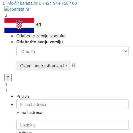
info@4barista.hr
+421 944 750 100
HR
Odaberite zemlju isporuke
Odaberite svoju zemlju
Ili
Ostani unutra
4barista.hr
Prijava
E-mail adresa:
Lozinka: