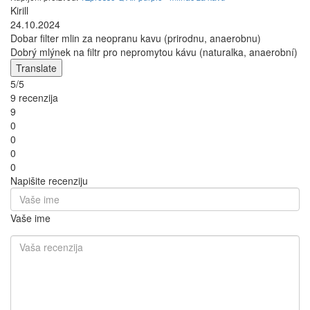
Kirill
24.10.2024
Dobar filter mlin za neopranu kavu (prirodnu, anaerobnu)
Dobrý mlýnek na filtr pro nepromytou kávu (naturalka, anaerobní)
Translate
5/5
9 recenzija
9
0
0
0
0
Napišite recenziju
Vaše ime