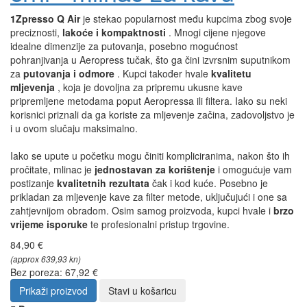
1Zpresso Q Air
je stekao popularnost među kupcima zbog svoje
preciznosti,
lakoće i kompaktnosti
. Mnogi cijene njegove
idealne dimenzije za putovanja, posebno mogućnost
pohranjivanja u Aeropress tučak, što ga čini izvrsnim suputnikom
za
putovanja i odmore
. Kupci također hvale
kvalitetu
mljevenja
, koja je dovoljna za pripremu ukusne kave
pripremljene metodama poput Aeropressa ili filtera. Iako su neki
korisnici priznali da ga koriste za mljevenje začina, zadovoljstvo je
i u ovom slučaju maksimalno.
Iako se upute u početku mogu činiti kompliciranima, nakon što ih
pročitate, mlinac je
jednostavan za korištenje
i omogućuje vam
postizanje
kvalitetnih rezultata
čak i kod kuće. Posebno je
prikladan za mljevenje kave za filter metode, uključujući i one sa
zahtjevnijom obradom. Osim samog proizvoda, kupci hvale i
brzo
vrijeme isporuke
te profesionalni pristup trgovine.
84,90 €
(approx 639,93 kn)
Bez poreza: 67,92 €
Prikaži proizvod
Stavi u košaricu