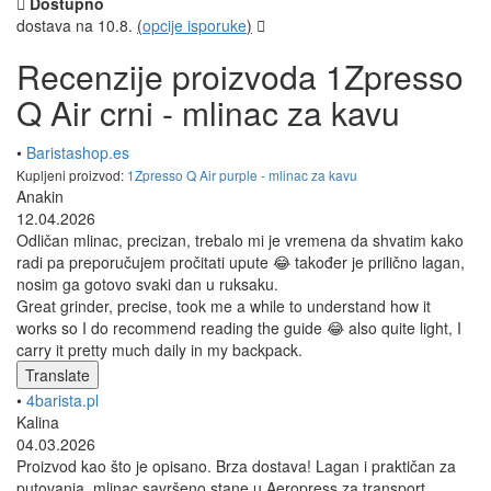
Dostupno
dostava na 10.8.
(
opcije isporuke
)
Recenzije proizvoda 1Zpresso
Q Air crni - mlinac za kavu
•
Baristashop.es
Kupljeni proizvod:
1Zpresso Q Air purple - mlinac za kavu
Anakin
12.04.2026
Odličan mlinac, precizan, trebalo mi je vremena da shvatim kako
radi pa preporučujem pročitati upute 😂 također je prilično lagan,
nosim ga gotovo svaki dan u ruksaku.
Great grinder, precise, took me a while to understand how it
works so I do recommend reading the guide 😂 also quite light, I
carry it pretty much daily in my backpack.
Translate
•
4barista.pl
Kalina
04.03.2026
Proizvod kao što je opisano. Brza dostava! Lagan i praktičan za
putovanja, mlinac savršeno stane u Aeropress za transport.