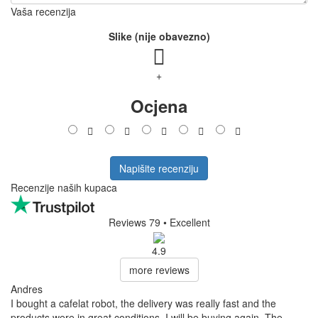
Vaša recenzija
Slike (nije obavezno)
+
Ocjena
Napišite recenziju
Recenzije naših kupaca
Reviews 79
• Excellent
4.9
more reviews
Andres
I bought a cafelat robot, the delivery was really fast and the
products were in great conditions. I will be buying again. The