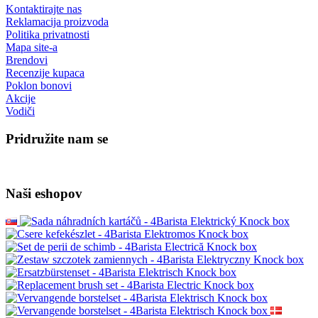
Kontaktirajte nas
Reklamacija proizvoda
Politika privatnosti
Mapa site-a
Brendovi
Recenzije kupaca
Poklon bonovi
Akcije
Vodiči
Pridružite nam se
Naši eshopov