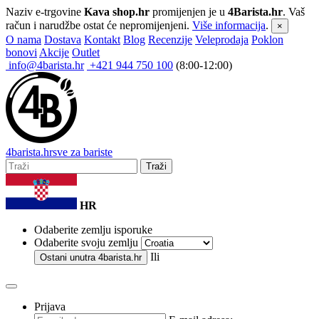
Naziv e-trgovine
Kava shop.hr
promijenjen je u
4Barista.hr
. Vaš
račun i narudžbe ostat će nepromijenjeni.
Više informacija
.
×
O nama
Dostava
Kontakt
Blog
Recenzije
Veleprodaja
Poklon
bonovi
Akcije
Outlet
info@4barista.hr
+421 944 750 100
(8:00-12:00)
4
barista
.hr
sve za bariste
Traži
HR
Odaberite zemlju isporuke
Odaberite svoju zemlju
Ili
Ostani unutra
4barista.hr
Prijava