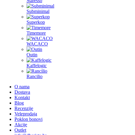
Staresso
Subminimal
Superkop
Timemore
WACACO
Outin
Kaffelogic
Rancilio
O nama
Dostava
Kontakt
Blog
Recenzije
Veleprodaja
Poklon bonovi
Akcije
Outlet