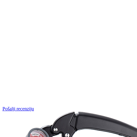
Pošalji recenziju