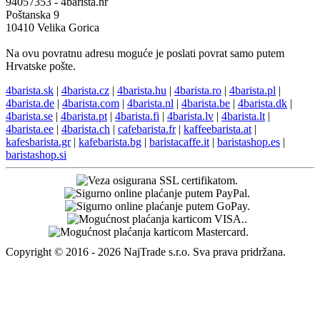
94057353 - 4barista.hr
Poštanska 9
10410 Velika Gorica
Na ovu povratnu adresu moguće je poslati povrat samo putem
Hrvatske pošte.
4barista.sk
|
4barista.cz
|
4barista.hu
|
4barista.ro
|
4barista.pl
|
4barista.de
|
4barista.com
|
4barista.nl
|
4barista.be
|
4barista.dk
|
4barista.se
|
4barista.pt
|
4barista.fi
|
4barista.lv
|
4barista.lt
|
4barista.ee
|
4barista.ch
|
cafebarista.fr
|
kaffeebarista.at
|
kafesbarista.gr
|
kafebarista.bg
|
baristacaffe.it
|
baristashop.es
|
baristashop.si
Copyright © 2016 - 2026 NajTrade s.r.o. Sva prava pridržana.