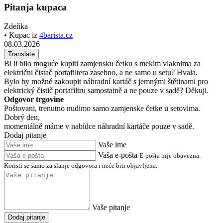
Pitanja kupaca
Zdeňka
• Kupac iz
4barista.cz
08.03.2026
Translate
Bi li bilo moguće kupiti zamjensku četku s mekim vlaknima za
električni čistač portafiltera zasebno, a ne samo u setu? Hvala.
Bylo by možné zakoupit náhradní kartáč s jemnými štětinami pro
elektrický čistič portafiltru samostatně a ne pouze v sadě? Děkuji.
Odgovor trgovine
Poštovani, trenutno nudimo samo zamjenske četke u setovima.
Dobrý den,
momentálně máme v nabídce náhradní kartáče pouze v sadě.
Dodaj pitanje
Vaše ime
Vaša e-pošta
E-pošta nije obavezna.
Koristi se samo za slanje odgovora i neće biti objavljena.
Vaše pitanje
Dodaj pitanje