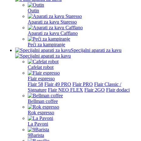
Outin
Aparati za kavu Staresso
Aparati za kavu Cafflano
Peći za kampiranje
Specijalni aparati za kavu
Cafelat robot
Flair espresso
Flair 58
Flair 49 PRO
Flair PRO
Flair Classic /
Signature
Flair NEO FLEX
Flair 2GO
Flair dodaci
Bellman coffee
Rok espresso
La Pavoni
9Barista