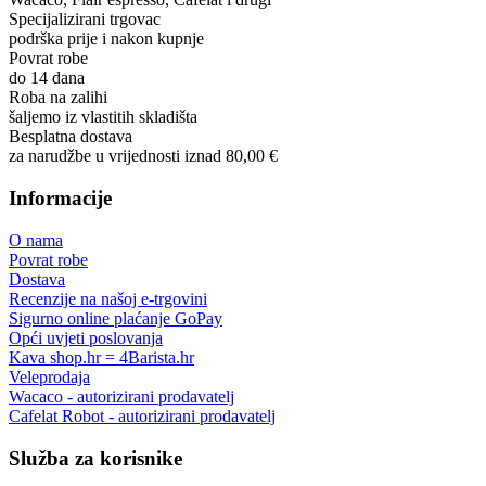
Specijalizirani trgovac
podrška prije i nakon kupnje
Povrat robe
do 14 dana
Roba na zalihi
šaljemo iz vlastitih skladišta
Besplatna dostava
za narudžbe u vrijednosti iznad 80,00 €
Informacije
O nama
Povrat robe
Dostava
Recenzije na našoj e-trgovini
Sigurno online plaćanje GoPay
Opći uvjeti poslovanja
Kava shop.hr = 4Barista.hr
Veleprodaja
Wacaco - autorizirani prodavatelj
Cafelat Robot - autorizirani prodavatelj
Služba za korisnike