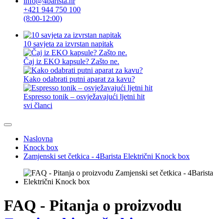
info@4barista.hr
+421 944 750 100
(8:00-12:00)
10 savjeta za izvrstan napitak
Čaj iz EKO kapsule? Zašto ne.
Kako odabrati putni aparat za kavu?
Espresso tonik – osvježavajući ljetni hit
svi članci
Naslovna
Knock box
Zamjenski set četkica - 4Barista Električni Knock box
FAQ - Pitanja o proizvodu