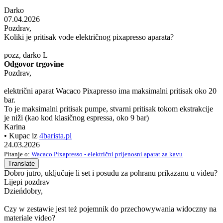
Darko
07.04.2026
Pozdrav,
Koliki je pritisak vode električnog pixapresso aparata?
pozz, darko L
Odgovor trgovine
Pozdrav,
električni aparat Wacaco Pixapresso ima maksimalni pritisak oko 20
bar.
To je maksimalni pritisak pumpe, stvarni pritisak tokom ekstrakcije
je niži (kao kod klasičnog espressa, oko 9 bar)
Karina
• Kupac iz
4barista.pl
24.03.2026
Pitanje o:
Wacaco Pixapresso - električni prijenosni aparat za kavu
Translate
Dobro jutro, uključuje li set i posudu za pohranu prikazanu u videu?
Lijepi pozdrav
Dzieńdobry,
Czy w zestawie jest też pojemnik do przechowywania widoczny na
materiale video?