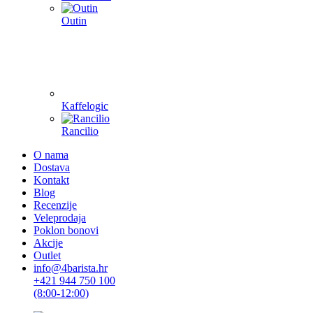
Outin
Kaffelogic
Rancilio
O nama
Dostava
Kontakt
Blog
Recenzije
Veleprodaja
Poklon bonovi
Akcije
Outlet
info@4barista.hr
+421 944 750 100
(8:00-12:00)