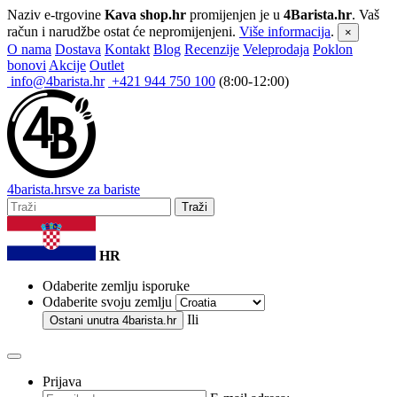
Naziv e-trgovine
Kava shop.hr
promijenjen je u
4Barista.hr
. Vaš
račun i narudžbe ostat će nepromijenjeni.
Više informacija
.
×
O nama
Dostava
Kontakt
Blog
Recenzije
Veleprodaja
Poklon
bonovi
Akcije
Outlet
info@4barista.hr
+421 944 750 100
(8:00-12:00)
4
barista
.hr
sve za bariste
Traži
HR
Odaberite zemlju isporuke
Odaberite svoju zemlju
Ili
Ostani unutra
4barista.hr
Prijava