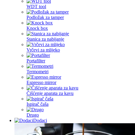
WDT tool
Podložak za tamper
Knock box
Stanica za nabijanje
Vrčevi za mlijeko
Portafilter
Termometri
Espresso mirror
Čišćenje aparata za kavu
Ispirač čaša
Drugo
Dodaci