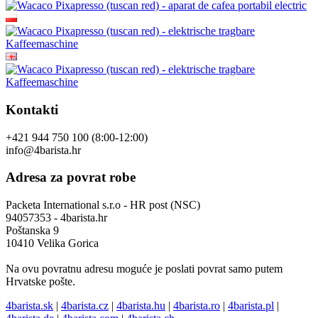
Kontakti
+421 944 750 100 (8:00-12:00)
info@4barista.hr
Adresa za povrat robe
Packeta International s.r.o - HR post (NSC)
94057353 - 4barista.hr
Poštanska 9
10410 Velika Gorica
Na ovu povratnu adresu moguće je poslati povrat samo putem
Hrvatske pošte.
4barista.sk
|
4barista.cz
|
4barista.hu
|
4barista.ro
|
4barista.pl
|