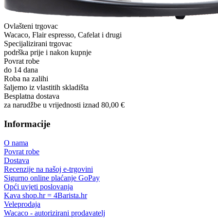
Ovlašteni trgovac
Wacaco, Flair espresso, Cafelat i drugi
Specijalizirani trgovac
podrška prije i nakon kupnje
Povrat robe
do 14 dana
Roba na zalihi
šaljemo iz vlastitih skladišta
Besplatna dostava
za narudžbe u vrijednosti iznad 80,00 €
Informacije
O nama
Povrat robe
Dostava
Recenzije na našoj e-trgovini
Sigurno online plaćanje GoPay
Opći uvjeti poslovanja
Kava shop.hr = 4Barista.hr
Veleprodaja
Wacaco - autorizirani prodavatelj