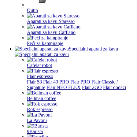
Outin
Aparati za kavu Staresso
Aparati za kavu Cafflano
Peći za kampiranje
Specijalni aparati za kavu
Cafelat robot
Flair espresso
Flair 58
Flair 49 PRO
Flair PRO
Flair Classic /
Signature
Flair NEO FLEX
Flair 2GO
Flair dodaci
Bellman coffee
Rok espresso
La Pavoni
9Barista