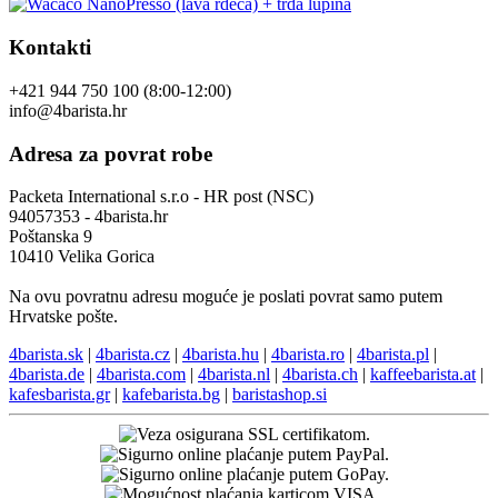
Kontakti
+421 944 750 100 (8:00-12:00)
info@4barista.hr
Adresa za povrat robe
Packeta International s.r.o - HR post (NSC)
94057353 - 4barista.hr
Poštanska 9
10410 Velika Gorica
Na ovu povratnu adresu moguće je poslati povrat samo putem
Hrvatske pošte.
4barista.sk
|
4barista.cz
|
4barista.hu
|
4barista.ro
|
4barista.pl
|
4barista.de
|
4barista.com
|
4barista.nl
|
4barista.ch
|
kaffeebarista.at
|
kafesbarista.gr
|
kafebarista.bg
|
baristashop.si