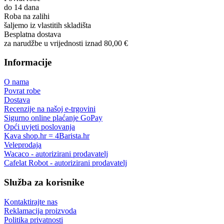
do 14 dana
Roba na zalihi
šaljemo iz vlastitih skladišta
Besplatna dostava
za narudžbe u vrijednosti iznad 80,00 €
Informacije
O nama
Povrat robe
Dostava
Recenzije na našoj e-trgovini
Sigurno online plaćanje GoPay
Opći uvjeti poslovanja
Kava shop.hr = 4Barista.hr
Veleprodaja
Wacaco - autorizirani prodavatelj
Cafelat Robot - autorizirani prodavatelj
Služba za korisnike
Kontaktirajte nas
Reklamacija proizvoda
Politika privatnosti