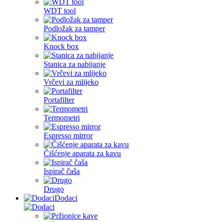
WDT tool
Podložak za tamper
Knock box
Stanica za nabijanje
Vrčevi za mlijeko
Portafilter
Termometri
Espresso mirror
Čišćenje aparata za kavu
Ispirač čaša
Drugo
Dodaci