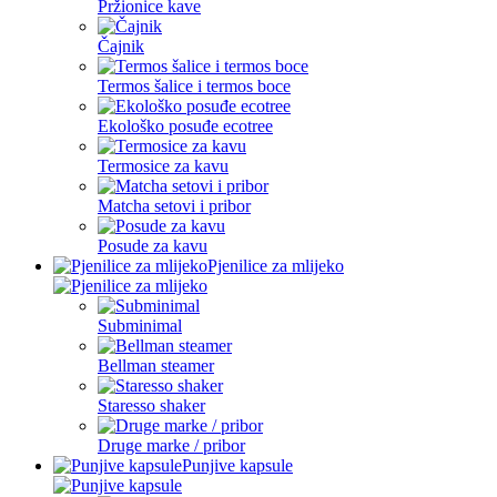
Pržionice kave
Čajnik
Termos šalice i termos boce
Ekološko posuđe ecotree
Termosice za kavu
Matcha setovi i pribor
Posude za kavu
Pjenilice za mlijeko
Subminimal
Bellman steamer
Staresso shaker
Druge marke / pribor
Punjive kapsule