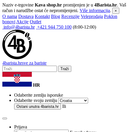
Naziv e-trgovine
Kava shop.hr
promijenjen je u
4Barista.hr
. Vaš
račun i narudžbe ostat će nepromijenjeni.
Više informacija
.
×
O nama
Dostava
Kontakt
Blog
Recenzije
Veleprodaja
Poklon
bonovi
Akcije
Outlet
info@4barista.hr
+421 944 750 100
(8:00-12:00)
4
barista
.hr
sve za bariste
Traži
HR
Odaberite zemlju isporuke
Odaberite svoju zemlju
Ili
Ostani unutra
4barista.hr
Prijava