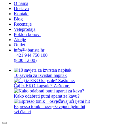
O nama
Dostava
Kontakt
Blog
Recenzije
Veleprodaja
Poklon bonovi
Akcije
Outlet
info@4barista.hr
+421 944 750 100
(8:00-12:00)
10 savjeta za izvrstan napitak
Čaj iz EKO kapsule? Zašto ne.
Kako odabrati putni aparat za kavu?
Espresso tonik – osvježavajući ljetni hit
svi članci