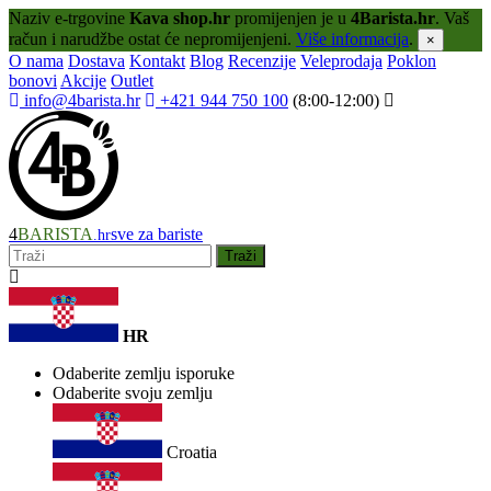
Naziv e-trgovine
Kava shop.hr
promijenjen je u
4Barista.hr
. Vaš
račun i narudžbe ostat će nepromijenjeni.
Više informacija
.
×
O nama
Dostava
Kontakt
Blog
Recenzije
Veleprodaja
Poklon
bonovi
Akcije
Outlet
info@4barista.hr
+421 944 750 100
(8:00-12:00)
4
BARISTA
sve za bariste
.hr
Traži
HR
Odaberite zemlju isporuke
Odaberite svoju zemlju
Croatia