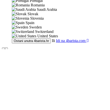
Portugal
Romania
Saudi Arabia
Slovak
Slovenia
Spain
Sweden
Switzerland
United States
Ili
Idi na
4barista.com
Ostani unutra
4barista.hr
Prijava
E-mail adresa:
Lozinka:
Prijava
Zaboravljena lozinka
Registracija
0
0,00 €